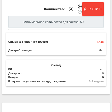
add_circle_outline
Количество:
КУПИТЬ
add_shopping_cart
remove_circle_outline
Минимальное количество для заказа: 50
Опт. цена c НДС
- (от 100 шт)
17.46
Дистриб. скидка
Нет
Склад
ЕИ
шт
Доступно
0
Резерв
0
В случае отсутствия на складе, ожидание
1-2 недели