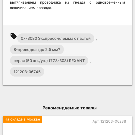
вытягиванием проводника из гнезда с одновременным
покачиванием провода.
local_offer
07-3080 Экспресс-клемма с пастой
,
8-проводная до 2,5 мм?
,
серая (50 шт./уп.) (773-308) REXANT
,
121203-06745
Рекомендуемые товары
На складе в Москве
Арт. 121203-06238