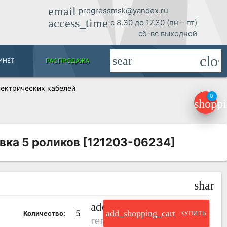
email
progressmsk@yandex.ru
access_time
с 8.30 до 17.30 (пн – пт)
сб-вс выходной
clos
search
ИНЕТ
РАСПРОДАЖА
ектрических кабелей
0
shoppi
вка 5 роликов [121203-06234]
share
add_circle_outline
add_shopping_cart
Количество:
КУПИТЬ
remove_circle_outline