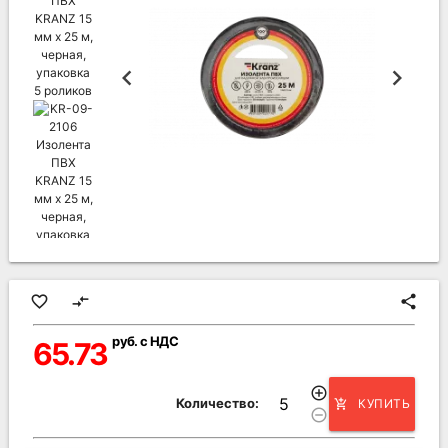
favorite_border
compare_arrows
share
руб. с НДС
65.73
add_circle_outline
Количество:
КУПИТЬ
add_shopping_cart
remove_circle_outline