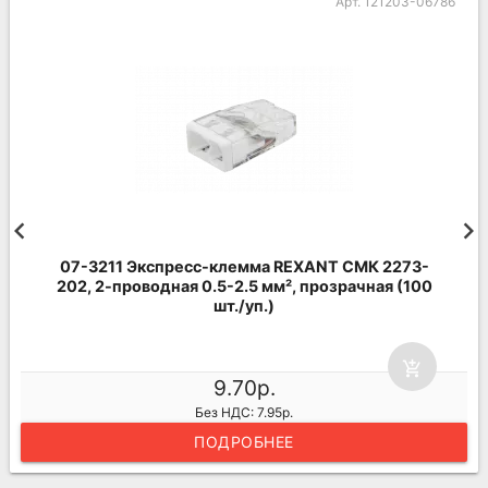
Арт. 121203-06786
07-3211 Экспресс-клемма REXANT СМК 2273-
202, 2-проводная 0.5-2.5 мм², прозрачная (100
шт./уп.)
add_shopping_cart
9.70р.
Без НДС: 7.95р.
ПОДРОБНЕЕ