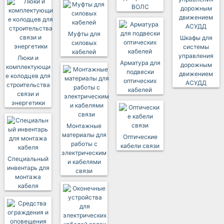
ВОЛС
Муфты для
Шкафы для
силовых
системы
кабелей
управления
Люки и
Арматура для
дорожным
комплектующи
подвески
движением
е колодцев для
оптических
АСУДД
строительства
кабелей
связи и
энергетики
Монтажные
материалы для
Оптические
работы с
кабели связи
электрическим
Специальный
и кабелями
инвентарь для
связи
монтажа
кабеля