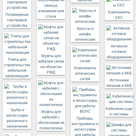
свинца,
алюминия или
Компоненты
Полимерные
стали
СКС
смотровые
устройства
Кроссы и
шкафы
оптические
Активное
сетевое
Муфты для
оборудование
Плиты для
кабелей связи
строительства
на объектах
Компоненты
кабельной
РЖД
оптических
канализации
сетей
Источники
питания и АКБ
Кабеленесущи
Трубы и
Муфты для
е системы
аксессуары
кабелей с
Приборы,
различного
оболочками из
инструменты и
назначения
полиэтилена
аксессуары
для работы