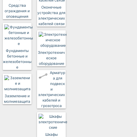
Средства
Оконечные
ограждения и
устройства для
оповещения
электрических
кабелей связи
Фундаменты
Электротехнич
бетонные и
еское
железобетонны
оборудование
е
Арматур
а для
подвеск
и
электрических
Заземление и
кабелей и
молниезащита
грозотроса
Шкафы