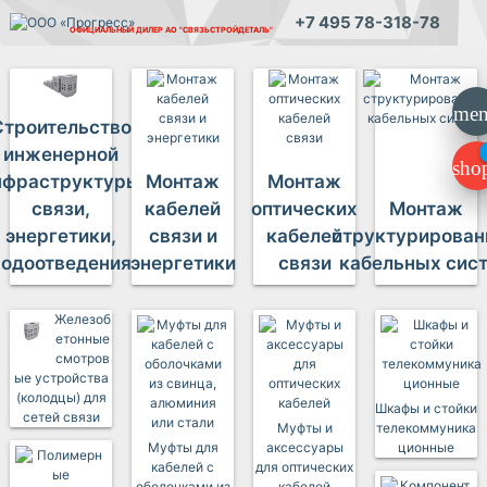
+7 495 78-318-78
ОФИЦИАЛЬНЫЙ ДИЛЕР
АО "СВЯЗЬСТРОЙДЕТАЛЬ"
me
Строительство
инженерной
sho
нфраструктуры
Монтаж
Монтаж
связи,
кабелей
оптических
Монтаж
энергетики,
связи и
кабелей
структурирова
водоотведения
энергетики
связи
кабельных сис
Железоб
етонные
смотров
ые устройства
(колодцы) для
Шкафы и стойки
сетей связи
Муфты и
телекоммуника
Муфты для
аксессуары
ционные
кабелей с
для оптических
оболочками из
кабелей