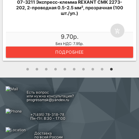
07-3211 Экспресс-клемма REXANT СМК 2273-
202, 2-проводная 0.5-2.5 мм², прозрачная (100
шт./уп.)
add_shopping_cart
9.70р.
Без НДС: 7.95р.
ПОДРОБНЕЕ
Есть вопрос
или нужна консультация?
progressmsk@yandex.ru
+7(495) 78-318-78
Пн-Пт: 8:30 - 17:00
Доставка
по всей России