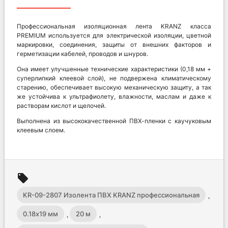
Профессиональная изоляционная лента KRANZ класса
PREMIUM используется для электрической изоляции, цветной
маркировки, соединения, защиты от внешних факторов и
герметизации кабелей, проводов и шнуров.
Она имеет улучшенные технические характеристики (0,18 мм +
суперлипкий клеевой слой), не подвержена климатическому
старению, обеспечивает высокую механическую защиту, а так
же устойчива к ультрафиолету, влажности, маслам и даже к
растворам кислот и щелочей.
Выполнена из высококачественной ПВХ-пленки с каучуковым
клеевым слоем.
local_offer
KR-09-2807 Изолента ПВХ KRANZ профессиональная
,
0.18х19 мм
20 м
,
,