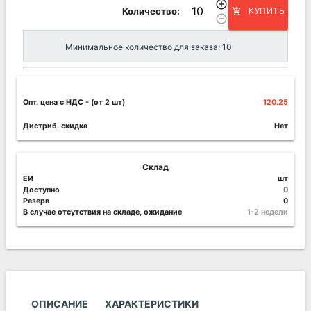
add_circle_outline
Количество:
КУПИТЬ
add_shopping_cart
remove_circle_outline
Минимальное количество для заказа: 10
Опт. цена c НДС
- (от 2 шт)
120.25
Дистриб. скидка
Нет
Склад
ЕИ
шт
Доступно
0
Резерв
0
В случае отсутствия на складе, ожидание
1-2 недели
ОПИСАНИЕ
ХАРАКТЕРИСТИКИ