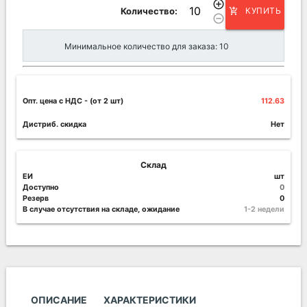
add_circle_outline
Количество:
КУПИТЬ
add_shopping_cart
remove_circle_outline
Минимальное количество для заказа: 10
Опт. цена c НДС
- (от 2 шт)
112.63
Дистриб. скидка
Нет
Склад
ЕИ
шт
Доступно
0
Резерв
0
В случае отсутствия на складе, ожидание
1-2 недели
ОПИСАНИЕ
ХАРАКТЕРИСТИКИ