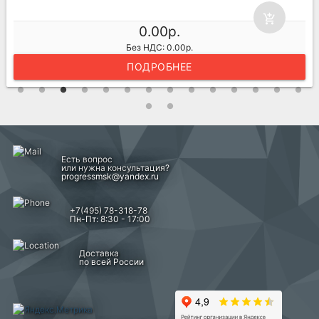
add_shopping_cart
0.00р.
Без НДС: 0.00р.
ПОДРОБНЕЕ
Есть вопрос
или нужна консультация?
progressmsk@yandex.ru
+7(495) 78-318-78
Пн-Пт: 8:30 - 17:00
Доставка
по всей России