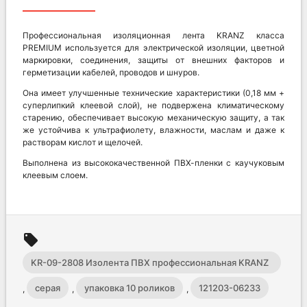
Профессиональная изоляционная лента KRANZ класса
PREMIUM используется для электрической изоляции, цветной
маркировки, соединения, защиты от внешних факторов и
герметизации кабелей, проводов и шнуров.
Она имеет улучшенные технические характеристики (0,18 мм +
суперлипкий клеевой слой), не подвержена климатическому
старению, обеспечивает высокую механическую защиту, а так
же устойчива к ультрафиолету, влажности, маслам и даже к
растворам кислот и щелочей.
Выполнена из высококачественной ПВХ-пленки с каучуковым
клеевым слоем.
local_offer
KR-09-2808 Изолента ПВХ профессиональная KRANZ
0.18 х 19 мм х 20 м
серая
упаковка 10 роликов
121203-06233
,
,
,