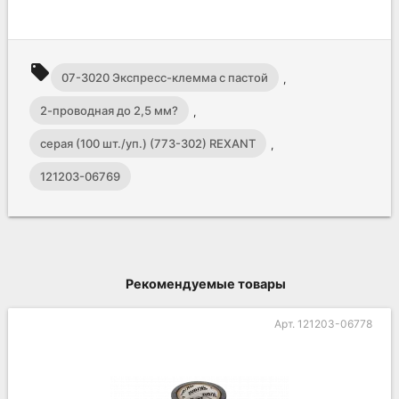
local_offer
07-3020 Экспресс-клемма с пастой
,
2-проводная до 2,5 мм?
,
серая (100 шт./уп.) (773-302) REXANT
,
121203-06769
Рекомендуемые товары
Арт. 121203-06778