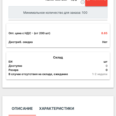
remove_circle_outline
Минимальное количество для заказа: 100
Опт. цена c НДС
- (от 200 шт)
8.65
Дистриб. скидка
Нет
Склад
ЕИ
шт
Доступно
0
Резерв
0
В случае отсутствия на складе, ожидание
1-2 недели
ОПИСАНИЕ
ХАРАКТЕРИСТИКИ