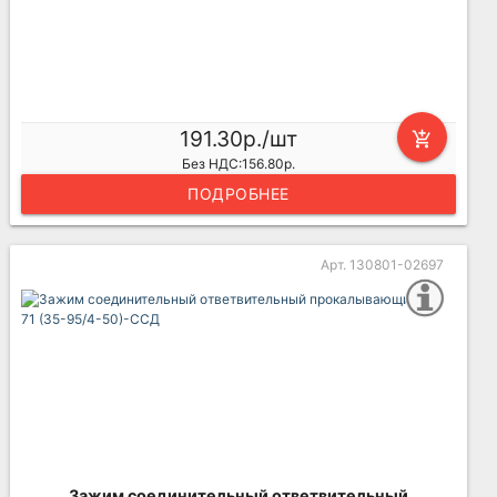
191.30р./шт
add_shopping_cart
Без НДС:156.80р.
ПОДРОБНЕЕ
Арт. 130801-02697
Зажим соединительный ответвительный