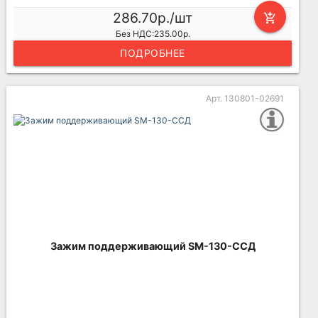
286.70р./шт
add_shopping_cart
Без НДС:235.00р.
ПОДРОБНЕЕ
Арт. 130801-02691
Зажим поддерживающий SM-130-ССД