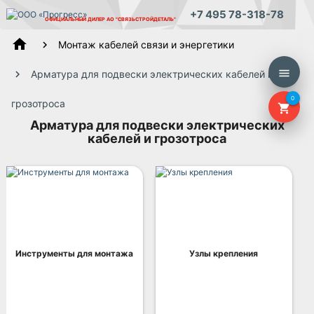
+7 495 78-318-78
ОФИЦИАЛЬНЫЙ ДИЛЕР
АО "СВЯЗЬСТРОЙДЕТАЛЬ"
home
Монтаж кабелей связи и энергетики
menu
Арматура для подвески электрических кабелей и
0
грозотроса
shopping_cart
Арматура для подвески электрических
кабелей и грозотроса
Инструменты для монтажа
Узлы крепления