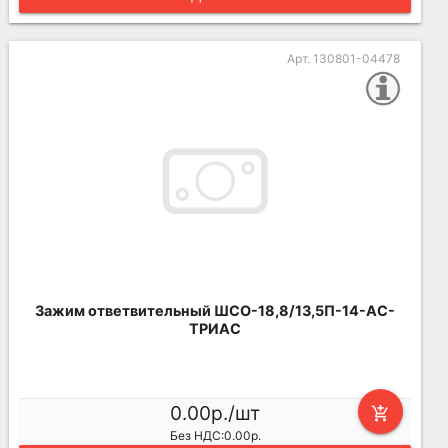
Арт. 130801-04478
Зажим ответвительный ШСО-18,8/13,5П-14-АС-
ТРИАС
0.00р./шт
add_shopping_cart
Без НДС:0.00р.