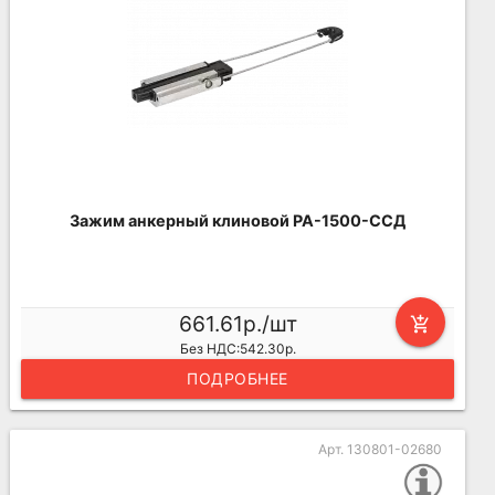
Зажим анкерный клиновой PA-1500-ССД
661.61р./шт
add_shopping_cart
Без НДС:542.30р.
ПОДРОБНЕЕ
Арт. 130801-02680