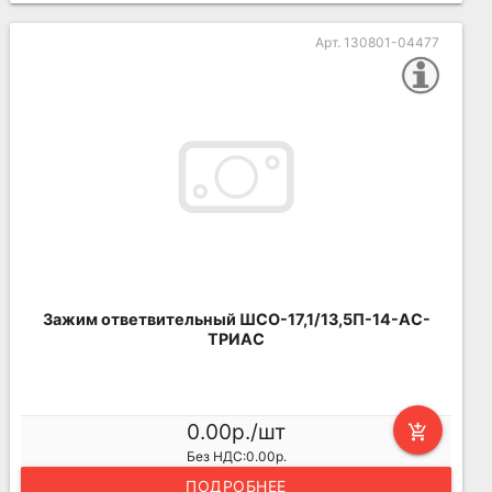
Арт. 130801-04477
Зажим ответвительный ШСО-17,1/13,5П-14-АС-
ТРИАС
0.00р./шт
add_shopping_cart
Без НДС:0.00р.
ПОДРОБНЕЕ