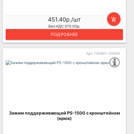
451.40р./шт
add_shopping_cart
Без НДС:370.00р.
ПОДРОБНЕЕ
Арт. 130801-00629
Зажим поддерживающий PS-1500 с кронштейном
(крюк)