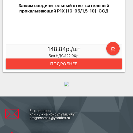
Зажим соединительный ответвительный
прокалывающий P1X (16-95/1,5-10)-ССД
148.84р./шт
add_shopping_cart
Без НДС:122.00р.
ПОДРОБНЕЕ
Есть вопрос
или нужна консультация?
progressmsk@yandex.ru