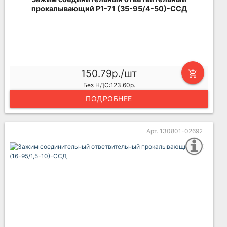
прокалывающий P1-71 (35-95/4-50)-ССД
150.79р./шт
add_shopping_cart
Без НДС:123.60р.
ПОДРОБНЕЕ
Арт. 130801-02692