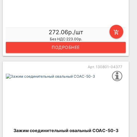
272.06р./шт
add_shopping_cart
Без НДС:223.00р.
ПОДРОБНЕЕ
Арт. 130801-04377
Зажим соединительный овальный СОАС-50-3