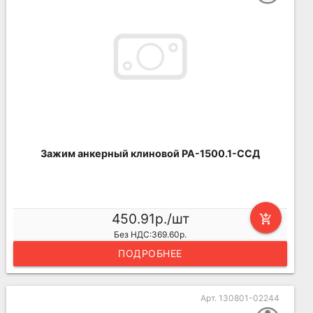
Зажим анкерный клиновой PA-1500.1-ССД
450.91р./шт
add_shopping_cart
Без НДС:369.60р.
ПОДРОБНЕЕ
Арт. 130801-02244