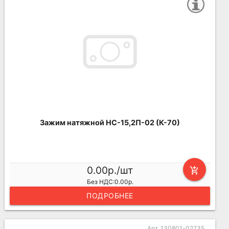
Зажим натяжной НС-15,2П-02 (К-70)
0.00р./шт
add_shopping_cart
Без НДС:0.00р.
ПОДРОБНЕЕ
Арт. 130801-02735