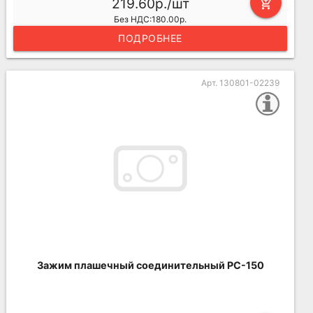
219.60р./шт
add_shopping_cart
Без НДС:180.00р.
ПОДРОБНЕЕ
Арт. 130801-02239
Зажим плашечный соединительный РС-150