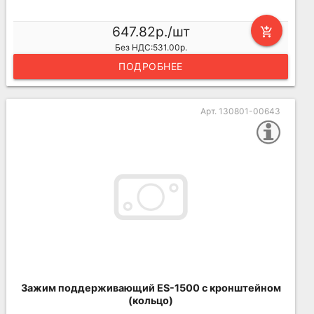
647.82р./шт
add_shopping_cart
Без НДС:531.00р.
ПОДРОБНЕЕ
Арт. 130801-00643
Зажим поддерживающий ES-1500 с кронштейном
(кольцо)