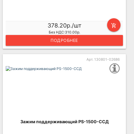
378.20р./шт
add_shopping_cart
Без НДС:310.00р.
ПОДРОБНЕЕ
Арт. 130801-02686
Зажим поддерживающий PS-1500-ССД