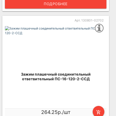
ПОДРОБНЕЕ
Арт. 130801-02702
Зажим плашечный соединительный
ответвительный ПС-16-120-2-ССД
264.25р./шт
add_shopping_cart