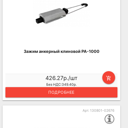
Зажим анкерный клиновой PA-1000
426.27р./шт
add_shopping_cart
Без НДС:349.40р.
ПОДРОБНЕЕ
Арт. 130801-02676