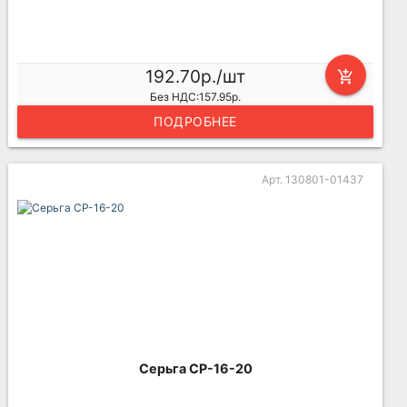
192.70р./шт
add_shopping_cart
Без НДС:157.95р.
ПОДРОБНЕЕ
Арт. 130801-01437
Серьга СР-16-20