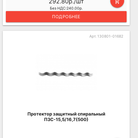
292.80р./шт
add_shopping_cart
Без НДС:240.00р.
ПОДРОБНЕЕ
Арт. 130801-01682
Протектор защитный спиральный
ПЗС-15,5/16,7(500)