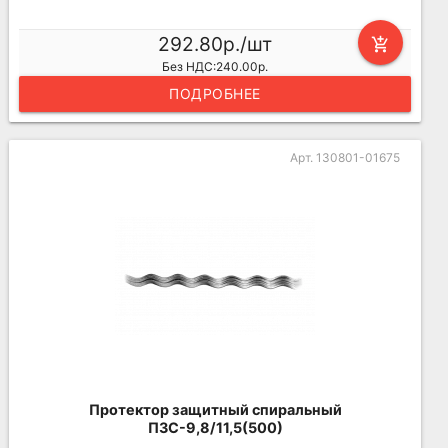
292.80р./шт
add_shopping_cart
Без НДС:240.00р.
ПОДРОБНЕЕ
Арт. 130801-01675
Протектор защитный спиральный
ПЗС-9,8/11,5(500)