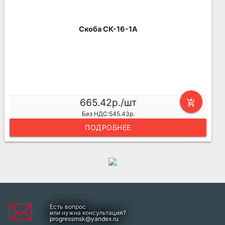
Скоба СК-16-1А
665.42р./шт
add_shopping_cart
Без НДС:545.43р.
ПОДРОБНЕЕ
Есть вопрос
или нужна консультация?
progressmsk@yandex.ru