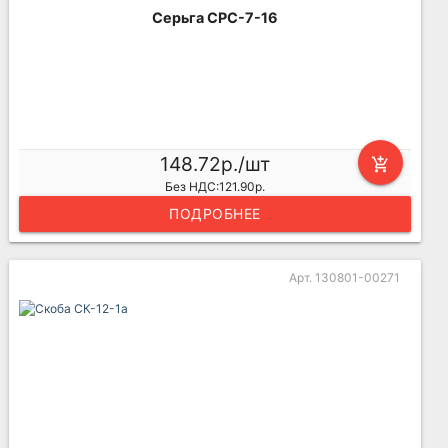
Серьга СРС-7-16
148.72р./шт
add_shopping_cart
Без НДС:121.90р.
ПОДРОБНЕЕ
Арт. 130801-00271