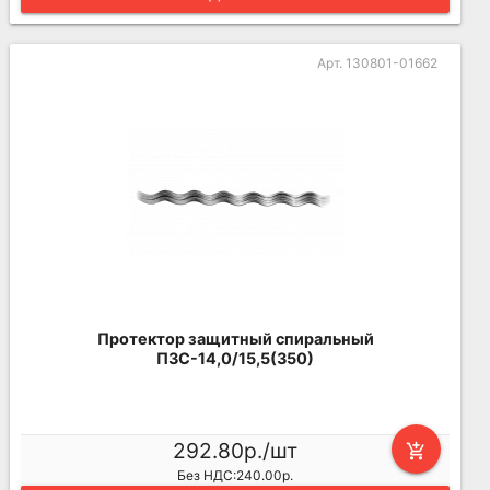
Арт. 130801-01662
Протектор защитный спиральный
ПЗС-14,0/15,5(350)
292.80р./шт
add_shopping_cart
Без НДС:240.00р.