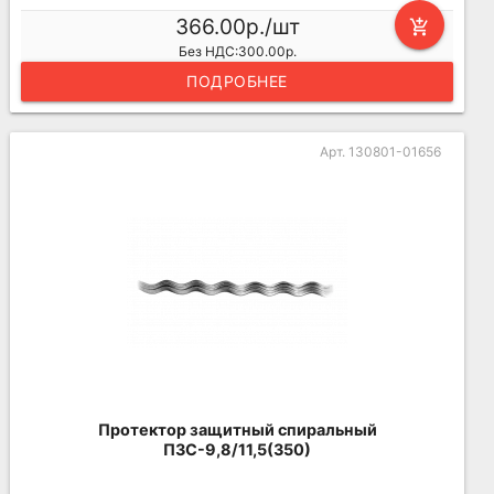
366.00р./шт
add_shopping_cart
Без НДС:300.00р.
ПОДРОБНЕЕ
Арт. 130801-01656
Протектор защитный спиральный
ПЗС-9,8/11,5(350)