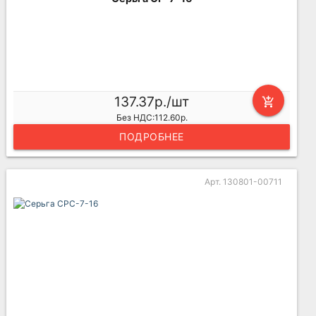
137.37р./шт
add_shopping_cart
Без НДС:112.60р.
ПОДРОБНЕЕ
Арт. 130801-00711