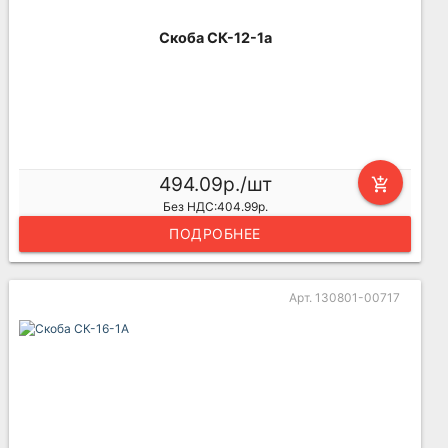
Скоба СК-12-1а
494.09р./шт
add_shopping_cart
Без НДС:404.99р.
ПОДРОБНЕЕ
Арт. 130801-00717