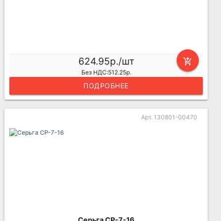
624.95р./шт
add_shopping_cart
Без НДС:512.25р.
ПОДРОБНЕЕ
Арт. 130801-00470
Серьга СР-7-16