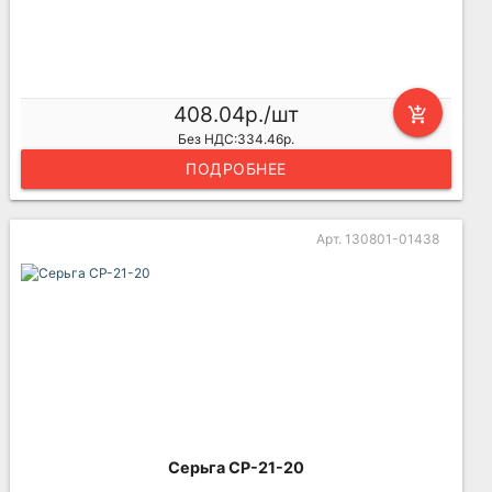
408.04р./шт
add_shopping_cart
Без НДС:334.46р.
ПОДРОБНЕЕ
Арт. 130801-01438
Серьга СР-21-20