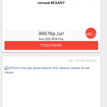
пяткой REXANT
986.16р./шт
add_shoppi
Без НДС:808.33р.
ПОДРОБНЕЕ
Арт. 121104-00043