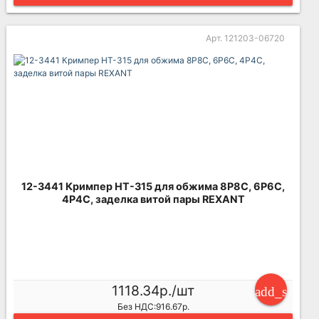
Арт. 121203-06720
12-3441 Кримпер HT-315 для обжима 8P8C, 6P6C,
4P4C, заделка витой пары REXANT
1118.34р./шт
add_shoppi
Без НДС:916.67р.