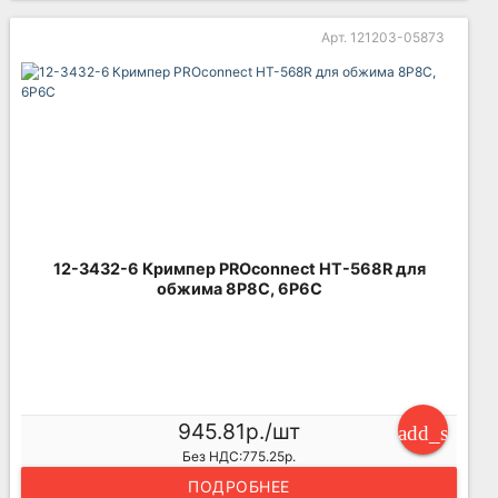
Арт. 121203-05873
12-3432-6 Кримпер PROconnect HT-568R для
обжима 8P8C, 6P6C
945.81р./шт
add_shoppi
Без НДС:775.25р.
ПОДРОБНЕЕ