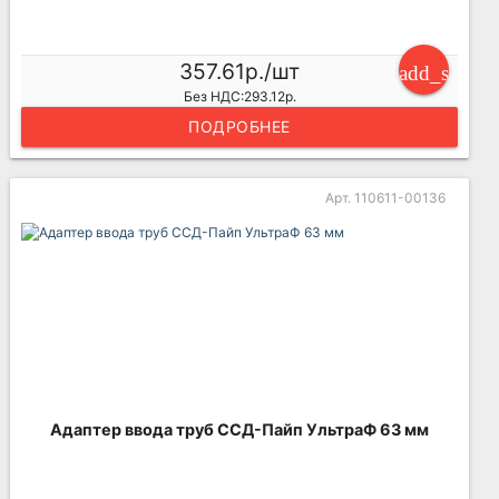
357.61р./шт
add_shoppi
Без НДС:293.12р.
ПОДРОБНЕЕ
Арт. 110611-00136
Адаптер ввода труб ССД-Пайп УльтраФ 63 мм