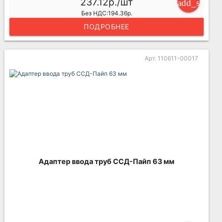
237.12р./шт
add_shoppi
Без НДС:194.36р.
ПОДРОБНЕЕ
Арт. 110611-00017
Адаптер ввода труб ССД-Пайп 63 мм