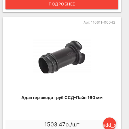
ПОДРОБНЕЕ
Арт. 110611-00042
Адаптер ввода труб ССД-Пайп 160 мм
1503.47р./шт
add_shoppi