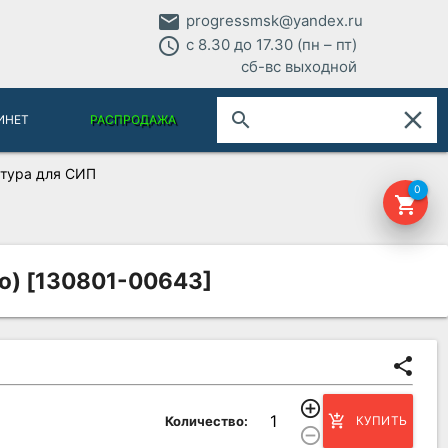
email
progressmsk@yandex.ru
access_time
с 8.30 до 17.30 (пн – пт)
сб-вс выходной
close
search
ИНЕТ
РАСПРОДАЖА
тура для СИП
0
shopping_cart
о) [130801-00643]
share
add_circle_outline
add_shopping_cart
Количество:
КУПИТЬ
remove_circle_outline