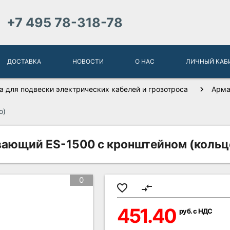
+7 495 78-318-78
ДОСТАВКА
НОВОСТИ
О НАС
ЛИЧНЫЙ КАБ
а для подвески электрических кабелей и грозотроса
Арма
о)
ющий ES-1500 с кронштейном (кольц
0
favorite_border
compare_arrows
451.40
руб. с НДС