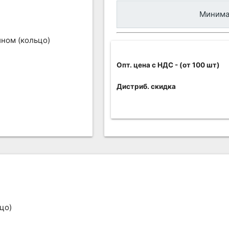
Минимал
Опт. цена c НДС
- (от 100 шт)
Дистриб. скидка
цо)