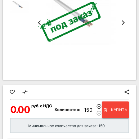
favorite_border
compare_arrows
share
руб. с НДС
add_circle_outline
0.00
Количество:
КУПИТЬ
add_shopping_cart
remove_circle_outline
Минимальное количество для заказа: 150