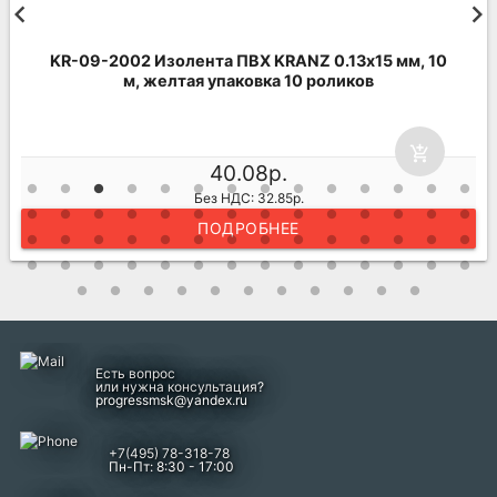
KR-09-2002 Изолента ПВХ KRANZ 0.13х15 мм, 10
м, желтая упаковка 10 роликов
add_shopping_cart
40.08р.
Без НДС: 32.85р.
ПОДРОБНЕЕ
Есть вопрос
или нужна консультация?
progressmsk@yandex.ru
+7(495) 78-318-78
Пн-Пт: 8:30 - 17:00