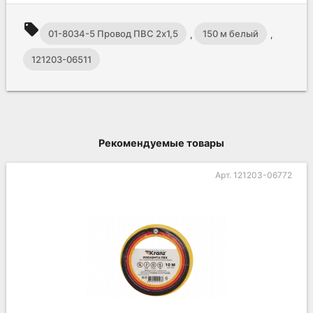
local_offer
01-8034-5 Провод ПВС 2х1,5
150 м белый
,
,
121203-06511
Рекомендуемые товары
Арт. 121203-06772