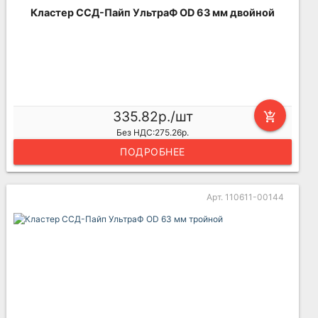
Кластер ССД-Пайп УльтраФ OD 63 мм двойной
335.82р./шт
add_shopping_cart
Без НДС:275.26р.
ПОДРОБНЕЕ
Арт. 110611-00144