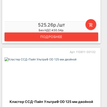
525.26р./шт
add_shopping_cart
Без НДС:430.54р.
ПОДРОБНЕЕ
Арт. 110611-00132
Кластер ССД-Пайп УльтраФ OD 125 мм двойной