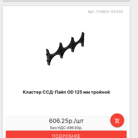
Арт. 110604-00430
Кластер ССД-Пайп OD 125 мм тройной
606.25р./шт
add_shopping_cart
Без НДС:496.93р.
ПОДРОБНЕЕ