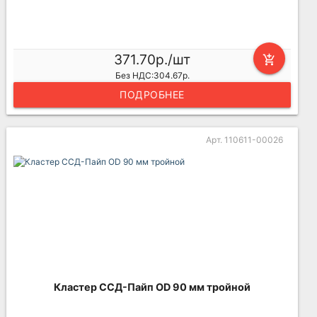
371.70р./шт
add_shopping_cart
Без НДС:304.67р.
ПОДРОБНЕЕ
Арт. 110611-00026
Кластер ССД-Пайп OD 90 мм тройной