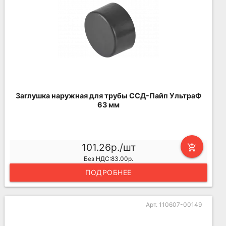
Заглушка наружная для трубы ССД-Пайп УльтраФ
63 мм
101.26р./шт
add_shopping_cart
Без НДС:83.00р.
ПОДРОБНЕЕ
Арт. 110607-00149