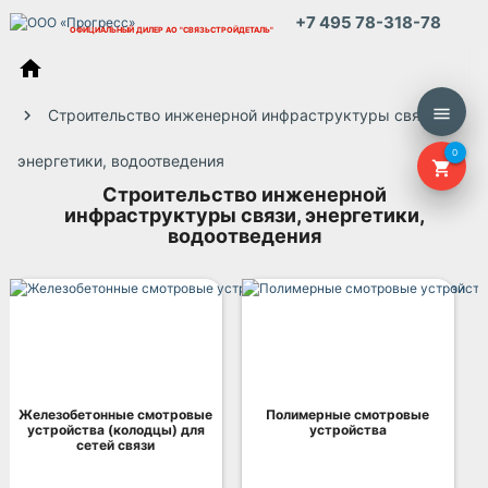
+7 495 78-318-78
ОФИЦИАЛЬНЫЙ ДИЛЕР
АО "СВЯЗЬСТРОЙДЕТАЛЬ"
home
menu
Строительство инженерной инфраструктуры связи,
0
энергетики, водоотведения
shopping_cart
Строительство инженерной
инфраструктуры связи, энергетики,
водоотведения
Железобетонные смотровые
Полимерные смотровые
устройства (колодцы) для
устройства
сетей связи