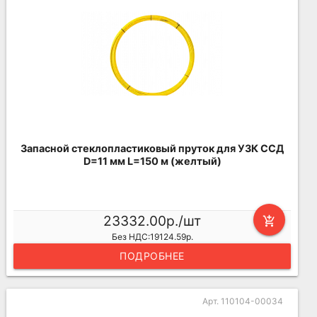
Запасной стеклопластиковый пруток для УЗК ССД
D=11 мм L=150 м (желтый)
23332.00р./шт
add_shopping_cart
Без НДС:19124.59р.
ПОДРОБНЕЕ
Арт. 110104-00034