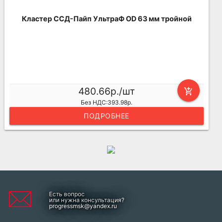
Кластер ССД-Пайп УльтраФ OD 63 мм тройной
480.66р./шт
add_shopping_cart
Без НДС:393.98р.
ПОДРОБНЕЕ
Есть вопрос
или нужна консультация?
progressmsk@yandex.ru