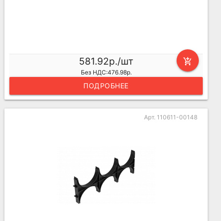
581.92р./шт
add_shopping_cart
Без НДС:476.98р.
ПОДРОБНЕЕ
Арт. 110611-00148