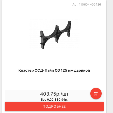
Арт. 110604-00426
Кластер ССД-Пайп OD 125 мм двойной
403.75р./шт
add_shopping_cart
Без НДС:330.94р.
ПОДРОБНЕЕ