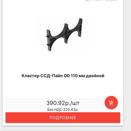
Кластер ССД-Пайп OD 110 мм двойной
390.92р./шт
add_shopping_cart
Без НДС:320.43р.
ПОДРОБНЕЕ