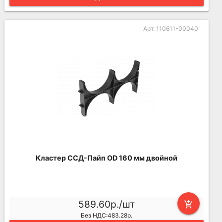
Арт. 110611-00040
Кластер ССД-Пайп OD 160 мм двойной
589.60р./шт
add_shopping_cart
Без НДС:483.28р.