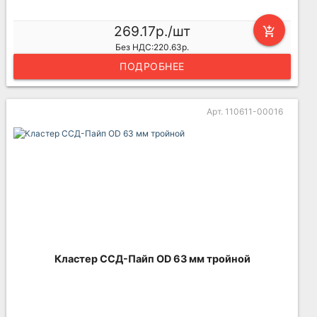
269.17р./шт
add_shopping_cart
Без НДС:220.63р.
ПОДРОБНЕЕ
Арт. 110611-00016
Кластер ССД-Пайп OD 63 мм тройной