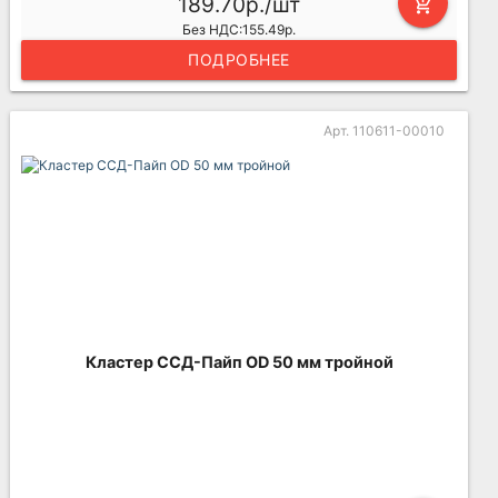
189.70р./шт
add_shopping_cart
Без НДС:155.49р.
ПОДРОБНЕЕ
Арт. 110611-00010
Кластер ССД-Пайп OD 50 мм тройной