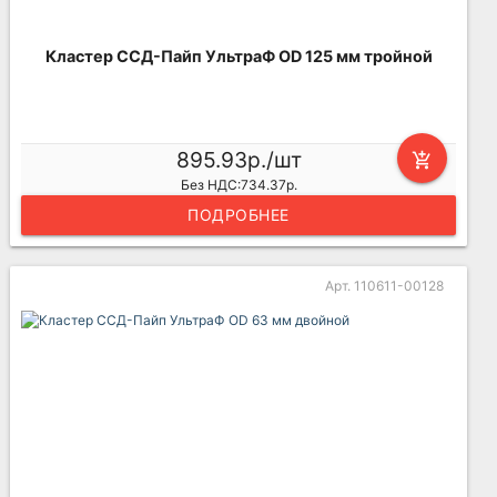
Кластер ССД-Пайп УльтраФ OD 125 мм тройной
895.93р./шт
add_shopping_cart
Без НДС:734.37р.
ПОДРОБНЕЕ
Арт. 110611-00128