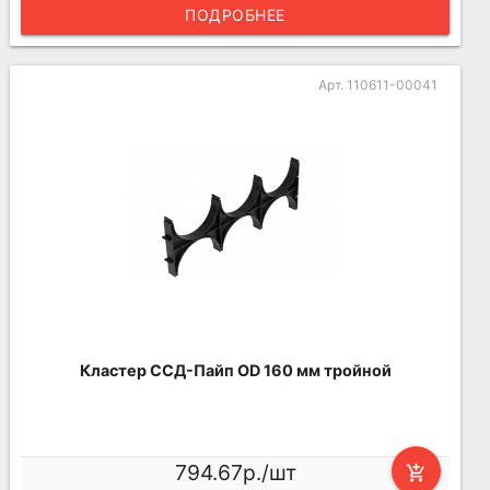
ПОДРОБНЕЕ
Арт. 110611-00041
Кластер ССД-Пайп OD 160 мм тройной
794.67р./шт
add_shopping_cart