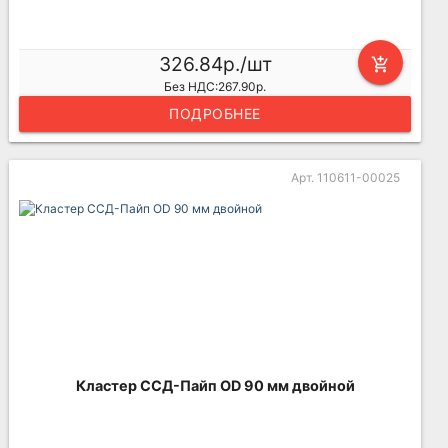
326.84р./шт
add_shopping_cart
Без НДС:267.90р.
ПОДРОБНЕЕ
Арт. 110611-00025
Кластер ССД-Пайп OD 90 мм двойной