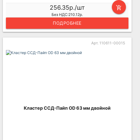
256.35р./шт
add_shopping_cart
Без НДС:210.12р.
ПОДРОБНЕЕ
Арт. 110611-00015
Кластер ССД-Пайп OD 63 мм двойной