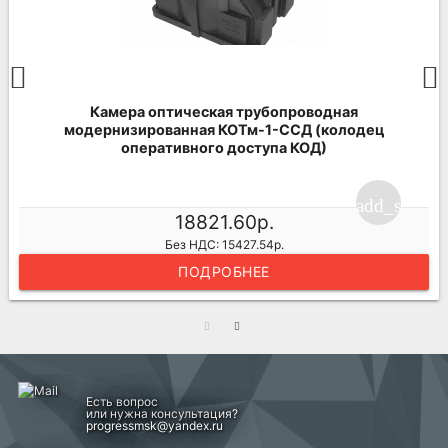
Камера оптическая трубопроводная
модернизированная КОТм-1-ССД (колодец
оперативного доступа КОД)
ng_cart
add_shoppi
18821.60р.
Без НДС: 15427.54р.
ПОДРОБНЕЕ
Есть вопрос
или нужна консультация?
progressmsk@yandex.ru