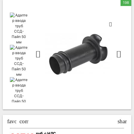
198
favorite_border
compare_arrows
share
руб. с НДС