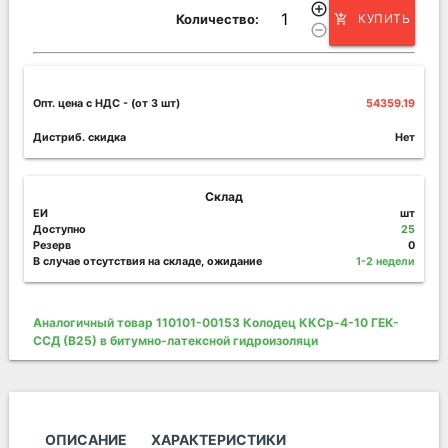
add_circle_outline
Количество:
КУПИТЬ
add_shopping_cart
remove_circle_outline
Опт. цена c НДС
- (от 3 шт)
54359.19
Дистриб. скидка
Нет
Склад
ЕИ
шт
Доступно
25
Резерв
0
В случае отсутствия на складе, ожидание
1-2 недели
Аналогичный товар 110101-00153 Колодец ККСр-4-10 ГЕК-
ССД (В25) в битумно-латексной гидроизоляци
ОПИСАНИЕ
ХАРАКТЕРИСТИКИ