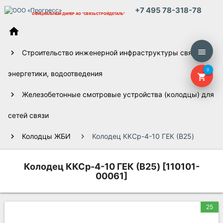
+7 495 78-318-78
ОФИЦИАЛЬНЫЙ ДИЛЕР
АО "СВЯЗЬСТРОЙДЕТАЛЬ"
home
menu
Строительство инженерной инфраструктуры связи,
0
энергетики, водоотведения
shopping_cart
Железобетонные смотровые устройства (колодцы) для
сетей связи
Колодцы ЖБИ
Колодец ККСр-4-10 ГЕК (B25)
Колодец ККСр-4-10 ГЕК (B25) [110101-
00061]
25