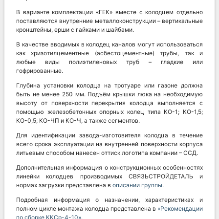
В варианте комплектации «ГЕК» вместе с колодцем отдельно
поставляются внутренние металлоконструкции – вертикальные
кронштейны, ерши с гайками и шайбами.
В качестве вводимых в колодец каналов могут использоваться
как хризотилцементные (асбестоцементные) трубы, так и
любые виды полиэтиленовых труб – гладкие или
гофрированные.
Глубина установки колодца на тротуаре или газоне должна
быть не менее 250 мм. Подъём крышки люка на необходимую
высоту от поверхности перекрытия колодца выполняется с
помощью железобетонных опорных колец типа КО-1; КО-1,5;
КО-0,5; КО-ЧП и КО-Ч, а также сегментов.
Для идентификации завода-изготовителя колодца в течение
всего срока эксплуатации на внутренней поверхности корпуса
литьевым способом нанесен оттиск логотипа компании – ССД.
Дополнительная информация о конструкционных особенностях
линейки колодцев производимых СВЯЗЬСТРОЙДЕТАЛЬ и
нормах загрузки представлена в
описании группы
.
Подробная информация о назначении, характеристиках и
полном цикле монтажа колодца представлена в
«Рекомендации
по сборке ККСр-4-10»
.