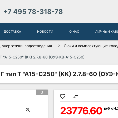
+7 495 78-318-78
ДОСТАВКА
НОВОСТИ
О НАС
ЛИЧНЫЙ КАБ
 энергетики, водоотведения
Люки и комплектующие колод
 "А15-С250" (КК) 2.7.8-60 (ОУЭ-КВ-А15-С250)
 тип Т "А15-С250" (КК) 2.7.8-60 (ОУЭ
0
favorite_border
compare_arrows
23776.60
руб. с Н