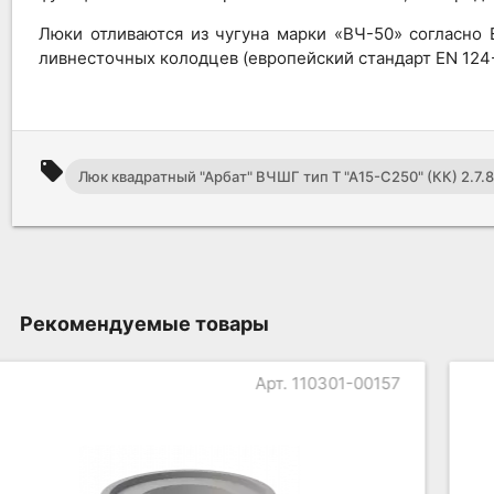
Люки отливаются из чугуна марки «ВЧ-50» согласно
ливнесточных колодцев (европейский стандарт EN 124
local_offer
Люк квадратный "Арбат" ВЧШГ тип Т "А15-С250" (КК) 2.7
Рекомендуемые товары
Арт. 110301-00258