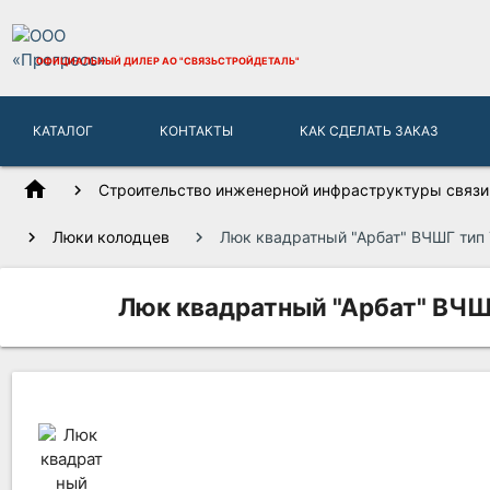
ОФИЦИАЛЬНЫЙ ДИЛЕР
АО "СВЯЗЬСТРОЙДЕТАЛЬ"
КАТАЛОГ
КОНТАКТЫ
КАК СДЕЛАТЬ ЗАКАЗ
home
Строительство инженерной инфраструктуры связи,
Люки колодцев
Люк квадратный "Арбат" ВЧШГ тип Т
Люк квадратный "Арбат" ВЧШГ