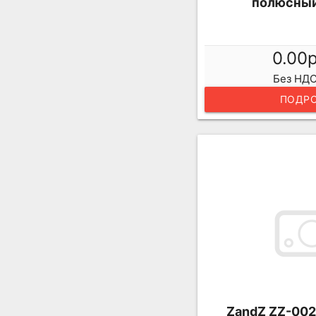
полюсный,
0.00
Без НДС
ПОДРО
ZandZ ZZ-002