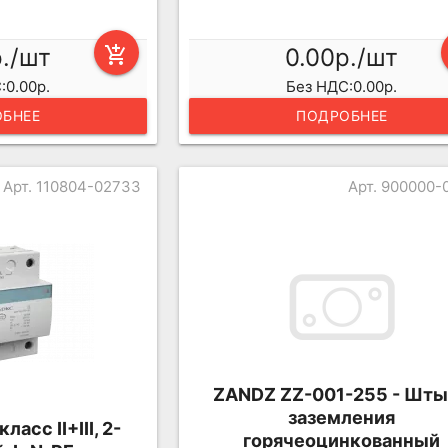
р./шт
add_shopping_cart
0.00р./шт
:0.00р.
Без НДС:0.00р.
БНЕЕ
ПОДРОБНЕЕ
Арт. 110804-02733
Арт. 900000-
ZANDZ ZZ-001-255 - Шт
заземления
асс II+III, 2-
горячеоцинкованный