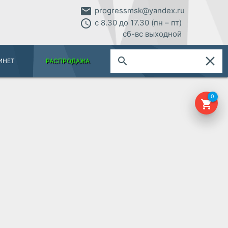
email
progressmsk@yandex.ru
access_time
с 8.30 до 17.30 (пн – пт)
сб-вс выходной
close
search
ИНЕТ
РАСПРОДАЖА
0
shopping_cart