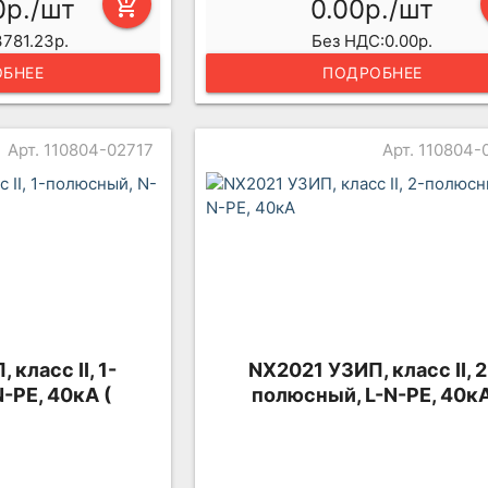
0р./шт
add_shopping_cart
0.00р./шт
781.23р.
Без НДС:0.00р.
БНЕЕ
ПОДРОБНЕЕ
Арт. 110804-02717
Арт. 110804-
класс II, 1-
NX2021 УЗИП, класс II, 2
-PE, 40кА (
полюсный, L-N-PE, 40к