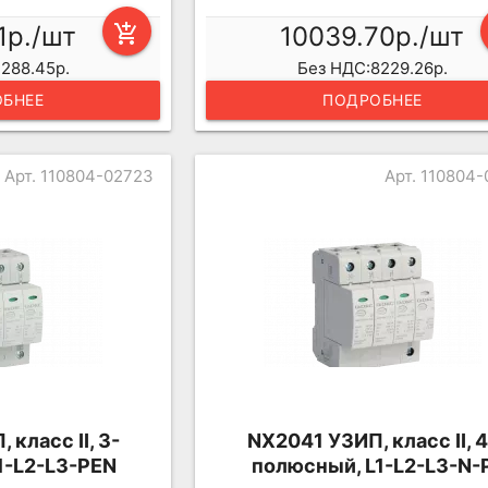
1р./шт
add_shopping_cart
10039.70р./шт
288.45р.
Без НДС:8229.26р.
БНЕЕ
ПОДРОБНЕЕ
Арт. 110804-02723
Арт. 110804
класс II, 3-
NX2041 УЗИП, класс II, 4
1-L2-L3-PEN
полюсный, L1-L2-L3-N-