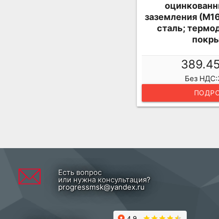
оцинкован
заземления (М16
сталь; термо
покры
389.4
Без НДС:
ПОДРО
Есть вопрос
или нужна консультация?
progressmsk@yandex.ru