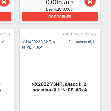
add_shopping_cart
0.00р./шт
add_shopping_cart
Без НДС:0.00р.
ПОДРОБНЕЕ
02736
Арт. 110804-02725
-
NX2022 УЗИП, класс II, 2-
А
полюсный, L-N-PE, 40кА