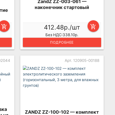
ZandZ ZZ-003-061 —
наконечник стартовый
тие
add_shopping_cart
412.48р./шт
add_shopping_cart
Без НДС:338.10р.
ПОДРОБНЕЕ
02044
Арт. 120905-00188
вка
ZANDZ ZZ-100-102 — комплект