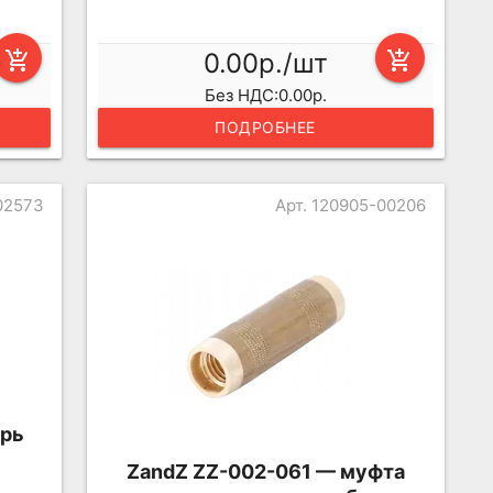
add_shopping_cart
0.00р./шт
add_shopping_cart
Без НДС:0.00р.
ПОДРОБНЕЕ
02573
Арт. 120905-00206
ырь
ZandZ ZZ-002-061 — муфта