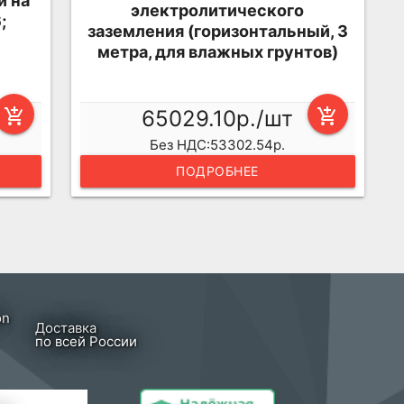
и на
электролитического
;
заземления (горизонтальный, 3
метра, для влажных грунтов)
add_shopping_cart
65029.10р./шт
add_shopping_cart
Без НДС:53302.54р.
ПОДРОБНЕЕ
Доставка
по всей России