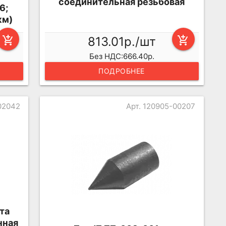
соединительная резьбовая
6;
км)
add_shopping_cart
813.01р./шт
add_shopping_cart
Без НДС:666.40р.
ПОДРОБНЕЕ
02042
Арт. 120905-00207
та
нная