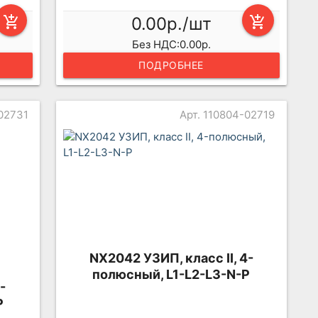
add_shopping_cart
0.00р./шт
add_shopping_cart
Без НДС:0.00р.
ПОДРОБНЕЕ
-02731
Арт. 110804-02719
NX2042 УЗИП, класс II, 4-
полюсный, L1-L2-L3-N-P
-
P