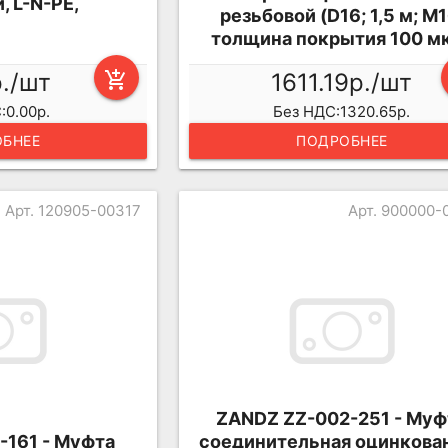
 L-N-PE,
резьбовой (D16; 1,5 м; М1
толщина покрытия 100 м
р./шт
add_shopping_cart
1611.19р./шт
:0.00р.
Без НДС:1320.65р.
БНЕЕ
ПОДРОБНЕЕ
Арт. 120905-00317
Арт. 900000-
ZANDZ ZZ-002-251 - Муф
-161 - Муфта
соединительная оцинкова