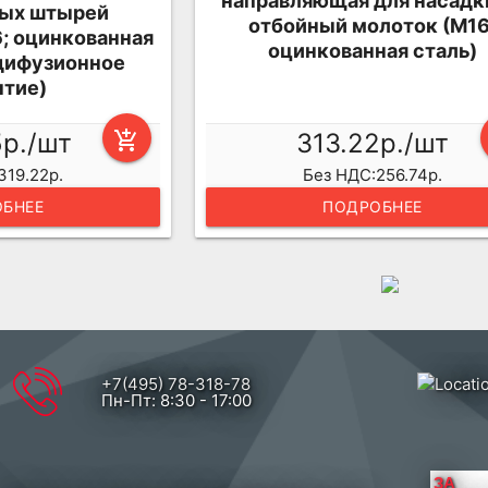
направляющая для насадк
ных штырей
отбойный молоток (М16
; оцинкованная
оцинкованная сталь)
дифузионное
тие)
5р./шт
add_shopping_cart
313.22р./шт
319.22р.
Без НДС:256.74р.
БНЕЕ
ПОДРОБНЕЕ
+7(495) 78-318-78
Пн-Пт: 8:30 - 17:00
ЗА