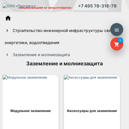
+7 495 78-318-78
ОФИЦИАЛЬНЫЙ ДИЛЕР
АО "СВЯЗЬСТРОЙДЕТАЛЬ"
home
menu
Строительство инженерной инфраструктуры связи,
0
энергетики, водоотведения
shopping_cart
Заземление и молниезащита
Заземление и молниезащита
Модульное заземление
Аксессуары для заземления