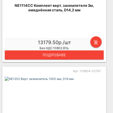
NE1114CC Комплект верт. заземлителя 3м,
омеднённая сталь, D14,2 мм
13179.50р./шт
add_shopping_cart
Без НДС:10802.87р.
ПОДРОБНЕЕ
Арт. 110804-02767