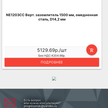
NE1203CC Верт. заземлитель 1500 мм, омедненная
сталь, D14,2 мм
5129.69р./шт
add_shopping_cart
Без НДС:4204.66р.
ПОДРОБНЕЕ
Есть вопрос
или нужна консультация?
progressmsk@yandex.ru