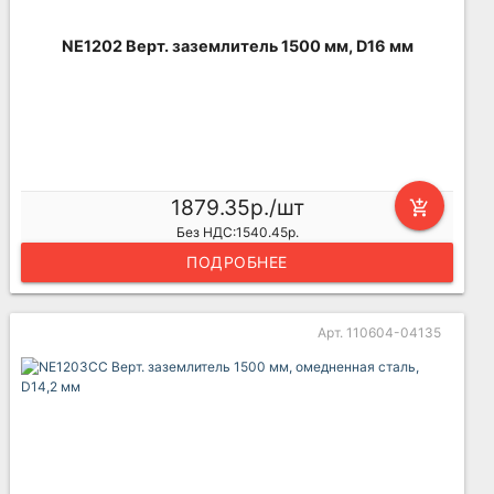
NE1202 Верт. заземлитель 1500 мм, D16 мм
1879.35р./шт
add_shopping_cart
Без НДС:1540.45р.
ПОДРОБНЕЕ
Арт. 110604-04135