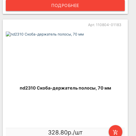
ПОДРОБНЕЕ
Арт. 110804-01183
nd2310 Скоба-держатель полосы, 70 мм
328.80р./шт
add_shopping_cart