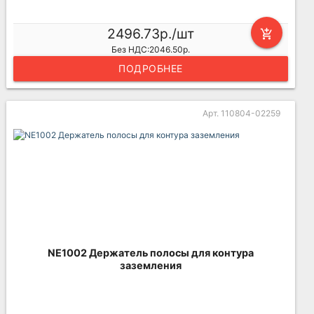
2496.73р./шт
add_shopping_cart
Без НДС:2046.50р.
ПОДРОБНЕЕ
Арт. 110804-02259
NE1002 Держатель полосы для контура
заземления