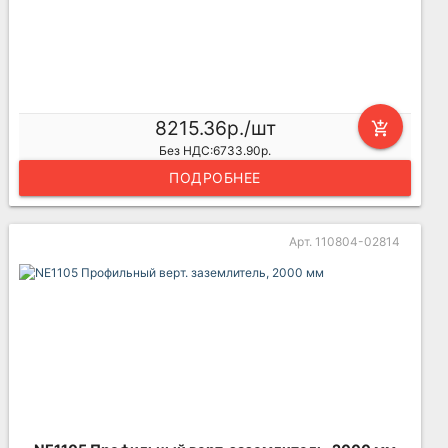
8215.36р./шт
add_shopping_cart
Без НДС:6733.90р.
ПОДРОБНЕЕ
Арт. 110804-02814