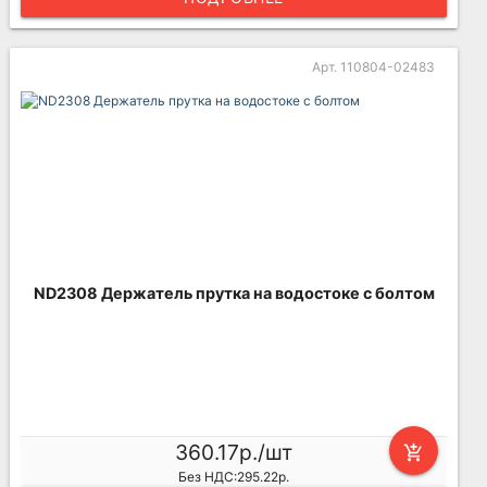
Арт. 110804-02483
ND2308 Держатель прутка на водостоке с болтом
360.17р./шт
add_shopping_cart
Без НДС:295.22р.