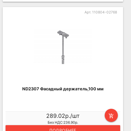
Арт. 110804-02768
ND2307 Фасадный держатель,100 мм
289.02р./шт
add_shopping_cart
Без НДС:236.90р.
ПОДРОБНЕЕ