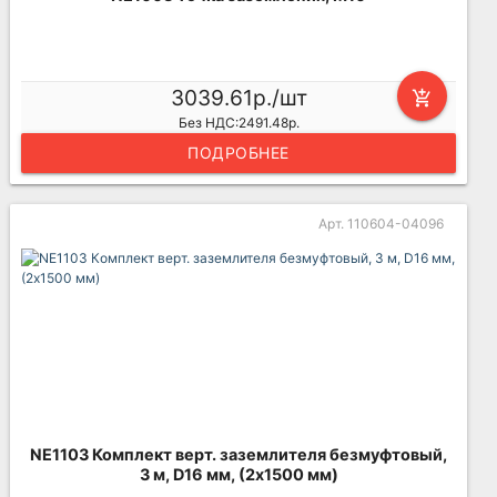
3039.61р./шт
add_shopping_cart
Без НДС:2491.48р.
ПОДРОБНЕЕ
Арт. 110604-04096
NE1103 Комплект верт. заземлителя безмуфтовый,
3 м, D16 мм, (2х1500 мм)