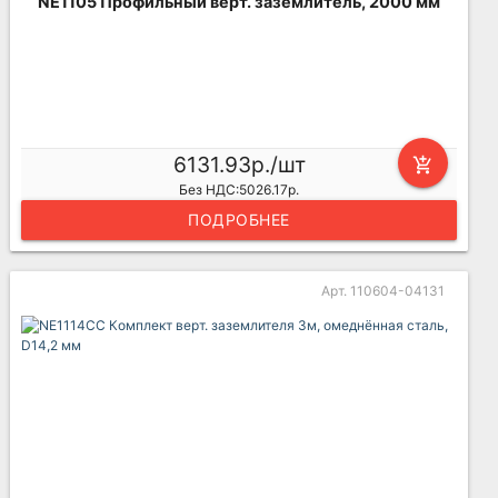
NE1105 Профильный верт. заземлитель, 2000 мм
6131.93р./шт
add_shopping_cart
Без НДС:5026.17р.
ПОДРОБНЕЕ
Арт. 110604-04131