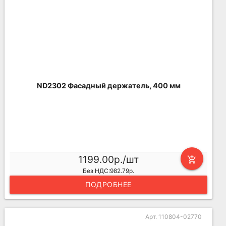
ND2302 Фасадный держатель, 400 мм
1199.00р./шт
add_shopping_cart
Без НДС:982.79р.
ПОДРОБНЕЕ
Арт. 110804-02770