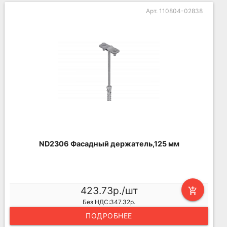
Арт. 110804-02838
ND2306 Фасадный держатель,125 мм
423.73р./шт
add_shopping_cart
Без НДС:347.32р.
ПОДРОБНЕЕ