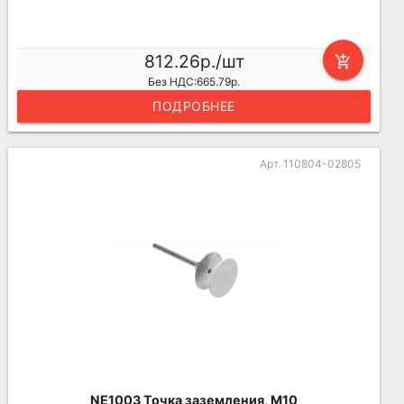
812.26р./шт
add_shopping_cart
Без НДС:665.79р.
ПОДРОБНЕЕ
Арт. 110804-02805
NE1003 Точка заземления, M10