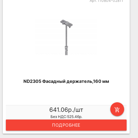
Арт. 110804-02811
ND2305 Фасадный держатель,160 мм
641.06р./шт
add_shopping_cart
Без НДС:525.46р.
ПОДРОБНЕЕ