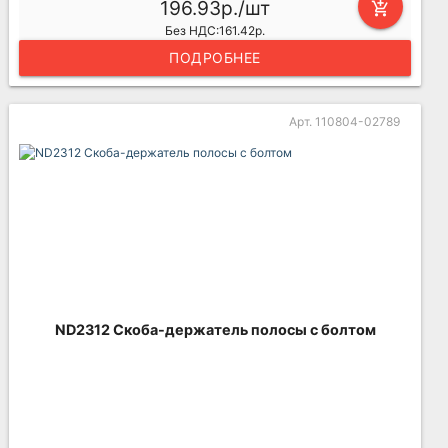
196.93р./шт
add_shopping_cart
Без НДС:161.42р.
ПОДРОБНЕЕ
Арт. 110804-02789
ND2312 Скоба-держатель полосы с болтом