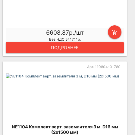
6608.87р./шт
add_shopping_cart
Без НДС:5417.11р.
ПОДРОБНЕЕ
Арт. 110804-01780
NE1104 Комплект верт. заземлителя 3 м, D16 мм
(2х1500 мм)