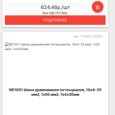
624.46р./шт
add_shopping_cart
Без НДС:511.85р.
ПОДРОБНЕЕ
Арт. 110804-02804
NE1001 Шина уравнивания потенциалов, 10х4-25
мм2, 1х50 мм2, 1х4х30мм