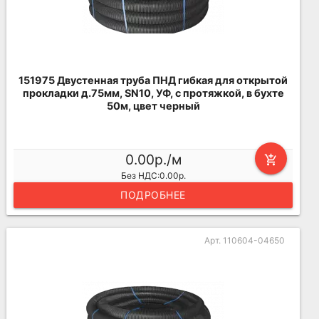
151975 Двустенная труба ПНД гибкая для открытой
прокладки д.75мм, SN10, УФ, с протяжкой, в бухте
50м, цвет черный
0.00р./м
add_shopping_cart
Без НДС:0.00р.
ПОДРОБНЕЕ
Арт. 110604-04650