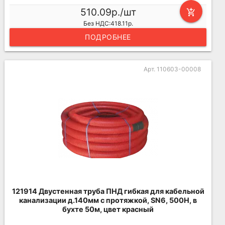
510.09р./шт
add_shopping_cart
Без НДС:418.11р.
ПОДРОБНЕЕ
Арт. 110603-00008
121914 Двустенная труба ПНД гибкая для кабельной
канализации д.140мм с протяжкой, SN6, 500Н, в
бухте 50м, цвет красный