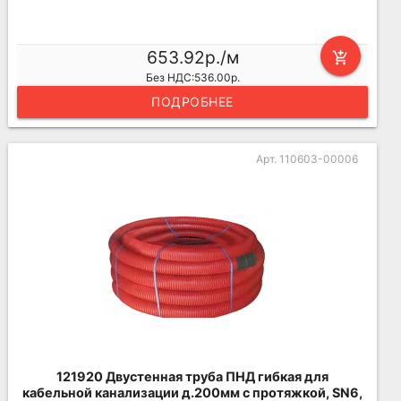
653.92р./м
add_shopping_cart
Без НДС:536.00р.
ПОДРОБНЕЕ
Арт. 110603-00006
121920 Двустенная труба ПНД гибкая для
кабельной канализации д.200мм с протяжкой, SN6,