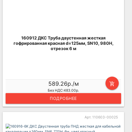
160912 ДКС Труба двустенная жесткая
гофрированная красная d=125мм, SN10, 980Н,
отрезок 6 м
589.26р./м
add_shopping_cart
Без НДС:483.00р.
ПОДРОБНЕЕ
Арт. 110603-00025