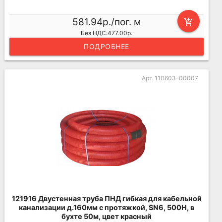
581.94р./пог. м
add_shopping_cart
Без НДС:477.00р.
ПОДРОБНЕЕ
Арт. 110603-00007
121916 Двустенная труба ПНД гибкая для кабельной
канализации д.160мм с протяжкой, SN6, 500Н, в
бухте 50м, цвет красный