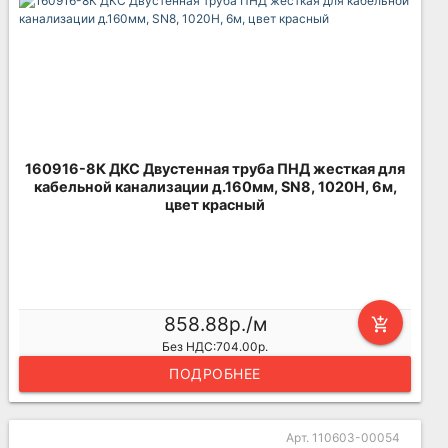
160916-8К ДКС Двустенная труба ПНД жесткая для
кабельной канализации д.160мм, SN8, 1020Н, 6м,
цвет красный
858.88р./м
add_shopping_cart
Без НДС:704.00р.
ПОДРОБНЕЕ
Арт. 110603-00054