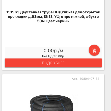
151963 Двустенная труба ПНД гибкая для открытой
прокладки д.63мм, SN13, УФ, с протяжкой, в бухте
50м, цвет черный
0.00р./м
add_shopping_cart
Без НДС:0.00р.
ПОДРОБНЕЕ
Арт. 110804-07182