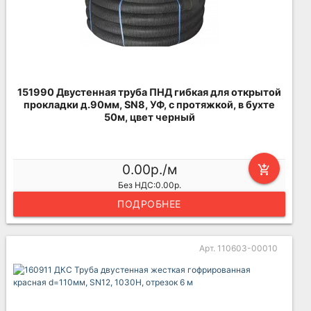
151990 Двустенная труба ПНД гибкая для открытой
прокладки д.90мм, SN8, УФ, с протяжкой, в бухте
50м, цвет черный
0.00р./м
add_shopping_cart
Без НДС:0.00р.
ПОДРОБНЕЕ
Арт. 110603-00010