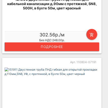
кабельной канализации д.90мм с протяжкой, SN8,
500Н, в бухте 50м, цвет красный
302.56р./м
add_shopping_cart
Без НДС:248.00р.
ПОДРОБНЕЕ
Арт. 110804-07191