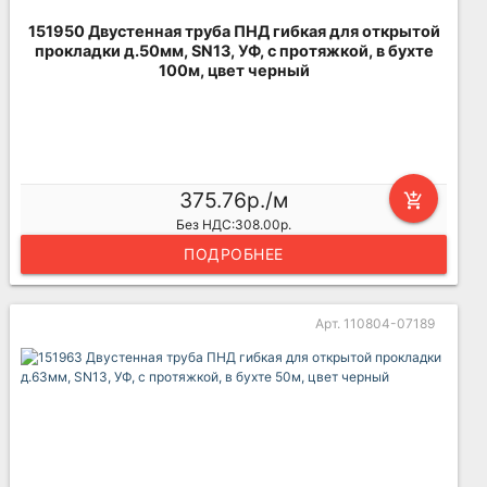
151950 Двустенная труба ПНД гибкая для открытой
прокладки д.50мм, SN13, УФ, с протяжкой, в бухте
100м, цвет черный
375.76р./м
add_shopping_cart
Без НДС:308.00р.
ПОДРОБНЕЕ
Арт. 110804-07189