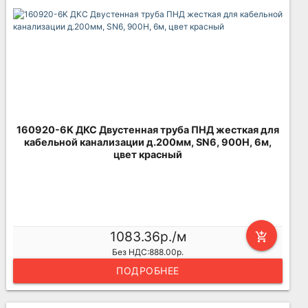
160920-6K ДКС Двустенная труба ПНД жесткая для
кабельной канализации д.200мм, SN6, 900Н, 6м,
цвет красный
1083.36р./м
add_shopping_cart
Без НДС:888.00р.
ПОДРОБНЕЕ