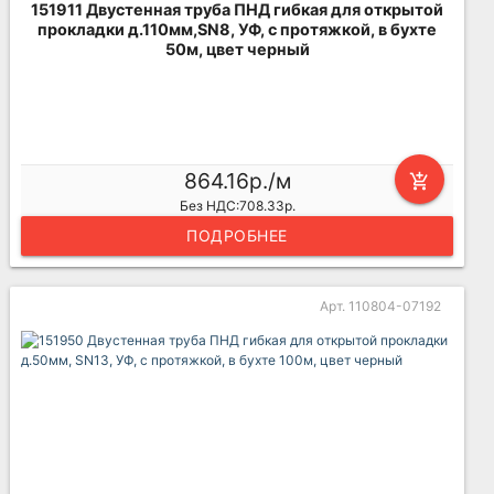
151911 Двустенная труба ПНД гибкая для открытой
прокладки д.110мм,SN8, УФ, с протяжкой, в бухте
50м, цвет черный
864.16р./м
add_shopping_cart
Без НДС:708.33р.
ПОДРОБНЕЕ
Арт. 110804-07192