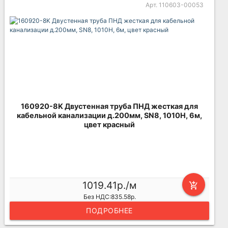
Арт. 110603-00053
160920-8K Двустенная труба ПНД жесткая для
кабельной канализации д.200мм, SN8, 1010Н, 6м,
цвет красный
1019.41р./м
add_shopping_cart
Без НДС:835.58р.
ПОДРОБНЕЕ