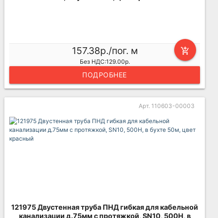
157.38р./пог. м
add_shopping_cart
Без НДС:129.00р.
ПОДРОБНЕЕ
Арт. 110603-00003
121975 Двустенная труба ПНД гибкая для кабельной
канализации д.75мм с протяжкой, SN10, 500Н, в