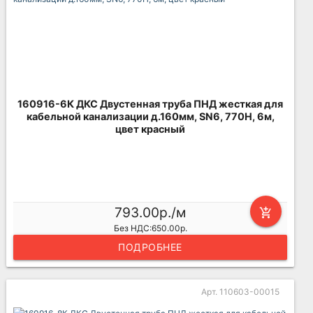
160916-6К ДКС Двустенная труба ПНД жесткая для
кабельной канализации д.160мм, SN6, 770Н, 6м,
цвет красный
793.00р./м
add_shopping_cart
Без НДС:650.00р.
ПОДРОБНЕЕ
Арт. 110603-00015