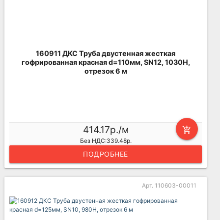
160911 ДКС Труба двустенная жесткая
гофрированная красная d=110мм, SN12, 1030Н,
отрезок 6 м
414.17р./м
add_shopping_cart
Без НДС:339.48р.
ПОДРОБНЕЕ
Арт. 110603-00011