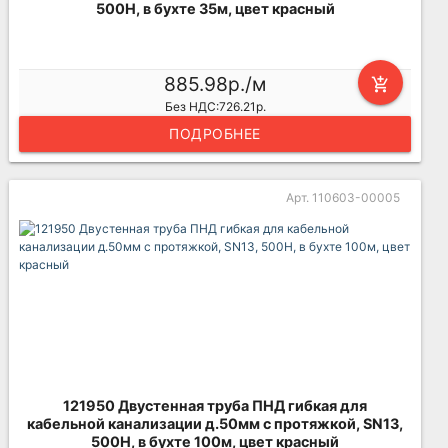
500Н, в бухте 35м, цвет красный
885.98р./м
add_shopping_cart
Без НДС:726.21р.
ПОДРОБНЕЕ
Арт. 110603-00005
121950 Двустенная труба ПНД гибкая для
кабельной канализации д.50мм с протяжкой, SN13,
500Н, в бухте 100м, цвет красный