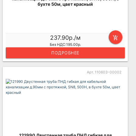
бухте 50м, цвет красный
237.90р./м
add_shopping_cart
Без НДС:195.00р.
ПОДРОБНЕЕ
Арт. 110603-00002
121990 Двустенная труба ПНД гибкая для