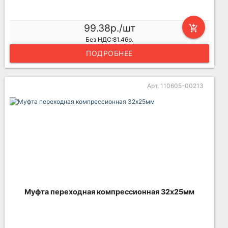
99.38р./шт
add_shopping_cart
Без НДС:81.46р.
ПОДРОБНЕЕ
Арт. 110605-00213
Муфта переходная компрессионная 32х25мм