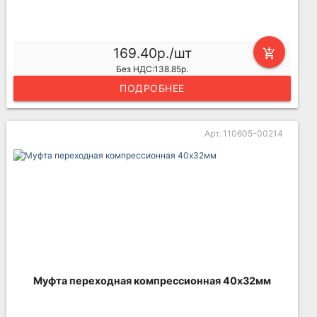
169.40р./шт
add_shopping_cart
Без НДС:138.85р.
ПОДРОБНЕЕ
Арт. 110605-00214
Муфта переходная компрессионная 40х32мм