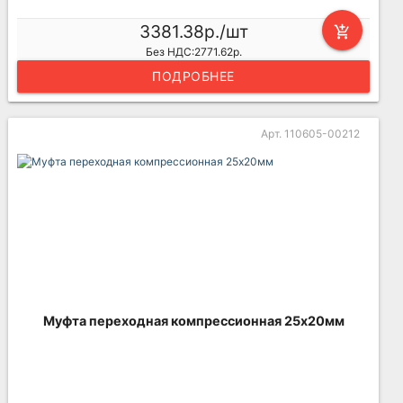
3381.38р./шт
add_shopping_cart
Без НДС:2771.62р.
ПОДРОБНЕЕ
Арт. 110605-00212
Муфта переходная компрессионная 25х20мм