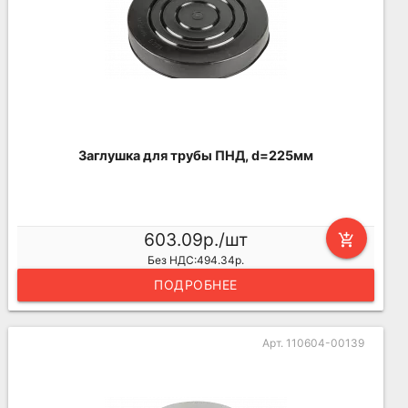
Заглушка для трубы ПНД, d=225мм
603.09р./шт
add_shopping_cart
Без НДС:494.34р.
ПОДРОБНЕЕ
Арт. 110604-00139