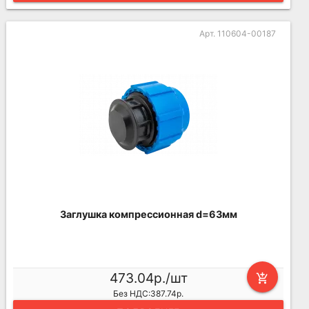
Арт. 110604-00187
Заглушка компрессионная d=63мм
473.04р./шт
add_shopping_cart
Без НДС:387.74р.