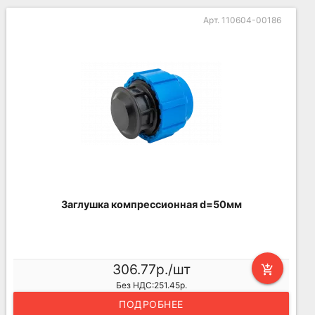
Арт. 110604-00186
Заглушка компрессионная d=50мм
306.77р./шт
add_shopping_cart
Без НДС:251.45р.
ПОДРОБНЕЕ