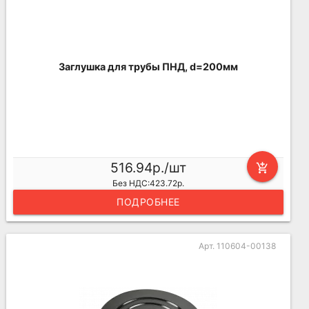
Заглушка для трубы ПНД, d=200мм
516.94р./шт
add_shopping_cart
Без НДС:423.72р.
ПОДРОБНЕЕ
Арт. 110604-00138