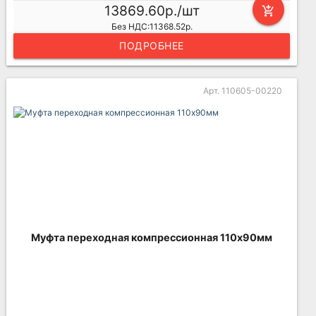
13869.60р./шт
add_shopping_cart
Без НДС:11368.52р.
ПОДРОБНЕЕ
Арт. 110605-00220
Муфта переходная компрессионная 110х90мм