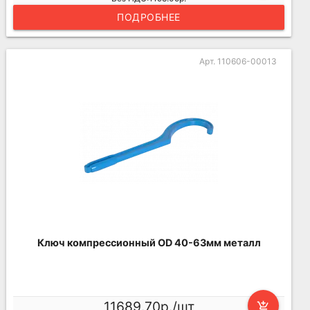
ПОДРОБНЕЕ
Арт. 110606-00013
Ключ компрессионный OD 40-63мм металл
11689.70р./шт
add_shopping_cart