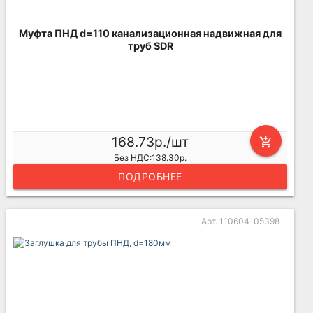
Муфта ПНД d=110 канализационная надвижная для
труб SDR
168.73р./шт
add_shopping_cart
Без НДС:138.30р.
ПОДРОБНЕЕ
Арт. 110604-05398