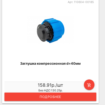
Арт. 110604-00185
Заглушка компрессионная d=40мм
158.91р./шт
add_shopping_cart
Без НДС:130.25р.
ПОДРОБНЕЕ