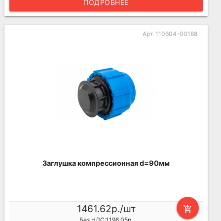
ПОДРОБНЕЕ
Арт. 110604-00188
Заглушка компрессионная d=90мм
1461.62р./шт
add_shopping_cart
Без НДС:1198.05р.