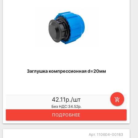
Заглушка компрессионная d=20мм
42.11р./шт
add_shopping_cart
Без НДС:34.52р.
ПОДРОБНЕЕ
Арт. 110604-00183