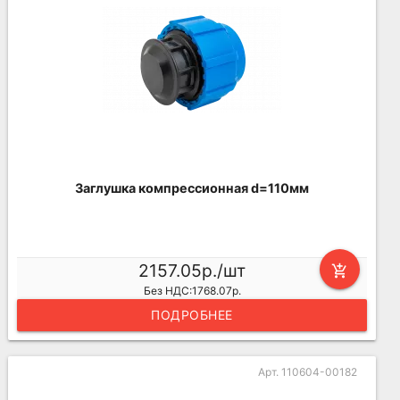
Заглушка компрессионная d=110мм
2157.05р./шт
add_shopping_cart
Без НДС:1768.07р.
ПОДРОБНЕЕ
Арт. 110604-00182