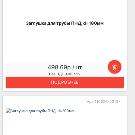
Заглушка для трубы ПНД, d=180мм
498.69р./шт
add_shopping_cart
Без НДС:408.76р.
ПОДРОБНЕЕ
Арт. 110604-00137