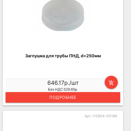
Заглушка для трубы ПНД, d=250мм
646.17р./шт
add_shopping_cart
Без НДС:529.65р.
ПОДРОБНЕЕ
Арт. 110604-00189