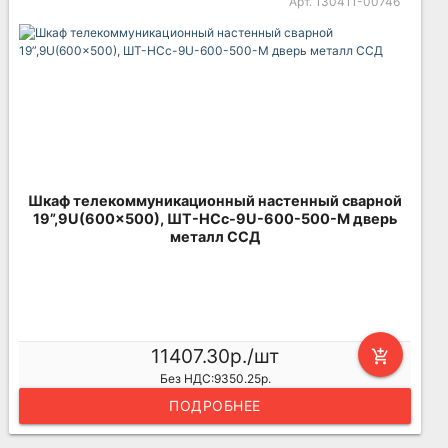
Арт. 130411-00746
Шкаф телекоммуникационный настенный сварной
19”,9U(600x500), ШТ-НСс-9U-600-500-М дверь
металл ССД
11407.30р./шт
add_shopping_cart
Без НДС:9350.25р.
ПОДРОБНЕЕ