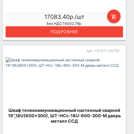
17083.40р./шт
add_shopping_cart
Без НДС:14002.79р.
ПОДРОБНЕЕ
Арт. 130411-00762
Шкаф телекоммуникационный настенный сварной
19”,18U(600x300), ШТ-НСс-18U-600-300-М дверь
металл ССД