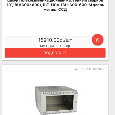
Шкаф телекоммуникационный настенный сварной
19”,18U(600x600), ШТ-НСс-18U-600-600-М дверь
металл ССД
15910.00р./шт
add_shopping_cart
Без НДС:13040.98р.
ПОДРОБНЕЕ
Арт. 130411-00765