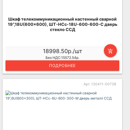
Шкаф телекоммуникационный настенный сварной
19”,18U(600x600), ШТ-НСс-18U-600-600-С дверь
стекло ССД
18998.50р./шт
add_shopping_cart
Без НДС:15572.54р.
ПОДРОБНЕЕ
Арт. 130411-00738