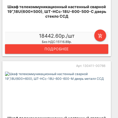
Шкаф телекоммуникационный настенный сварной
19”,18U(600x500), ШТ-НСс-18U-600-500-С дверь
стекло ССД
18442.60р./шт
add_shopping_cart
Без НДС:15116.89р.
ПОДРОБНЕЕ
Арт. 130411-00766