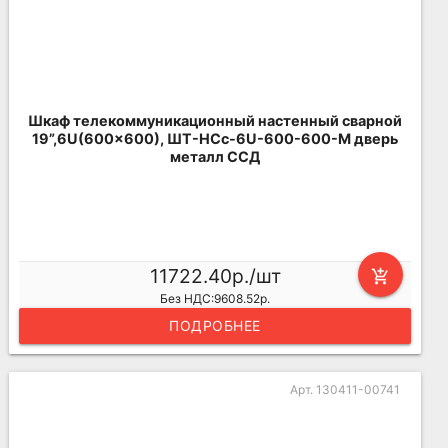
Шкаф телекоммуникационный настенный сварной
19”,6U(600x600), ШТ-НСс-6U-600-600-М дверь
металл ССД
11722.40р./шт
add_shopping_cart
Без НДС:9608.52р.
ПОДРОБНЕЕ
Арт. 130411-00741