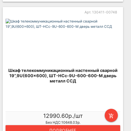
Арт. 130411-00748
Шкаф телекоммуникационный настенный сварной
19”,9U(600x600), ШТ-НСс-9U-600-600-М дверь
металл ССД
12990.60р./шт
add_shopping_cart
Без НДС:10648.03р.
ПОДРОБНЕЕ