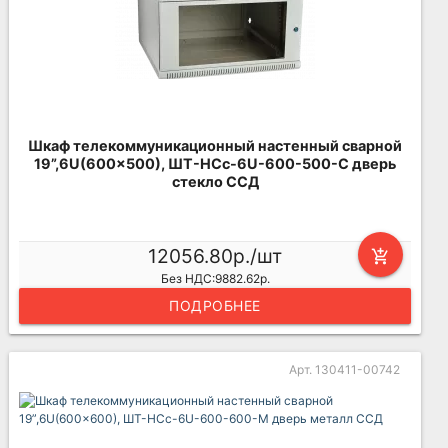
Шкаф телекоммуникационный настенный сварной
19”,6U(600x500), ШТ-НСс-6U-600-500-С дверь
стекло ССД
12056.80р./шт
add_shopping_cart
Без НДС:9882.62р.
ПОДРОБНЕЕ
Арт. 130411-00742