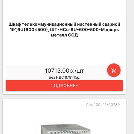
Шкаф телекоммуникационный настенный сварной
19”,6U(600x500), ШТ-НСс-6U-600-500-М дверь
металл ССД
10713.00р./шт
add_shopping_cart
Без НДС:8781.15р.
ПОДРОБНЕЕ
Арт. 130411-00739