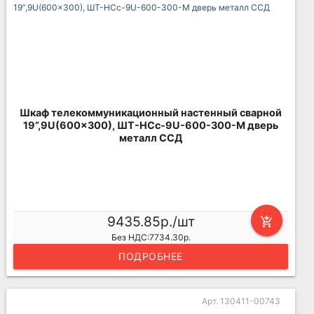
Шкаф телекоммуникационный настенный сварной
19”,9U(600x300), ШТ-НСс-9U-600-300-М дверь
металл ССД
9435.85р./шт
add_shopping_cart
Без НДС:7734.30р.
ПОДРОБНЕЕ
Арт. 130411-00743