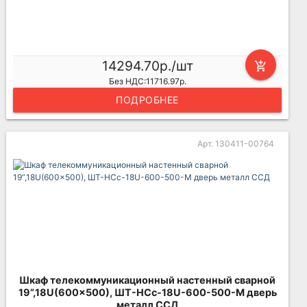
14294.70р./шт
add_shopping_cart
Без НДС:11716.97р.
ПОДРОБНЕЕ
Арт. 130411-00764
Шкаф телекоммуникационный настенный сварной
19”,18U(600x500), ШТ-НСс-18U-600-500-М дверь
металл ССД