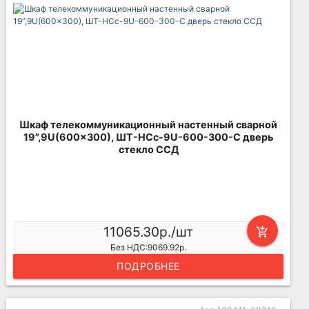
Шкаф телекоммуникационный настенный сварной
19”,9U(600x300), ШТ-НСс-9U-600-300-С дверь
стекло ССД
11065.30р./шт
add_shopping_cart
Без НДС:9069.92р.
ПОДРОБНЕЕ