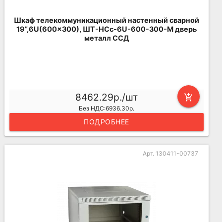
Шкаф телекоммуникационный настенный сварной
19”,6U(600x300), ШТ-НСс-6U-600-300-М дверь
металл ССД
8462.29р./шт
add_shopping_cart
Без НДС:6936.30р.
ПОДРОБНЕЕ
Арт. 130411-00737