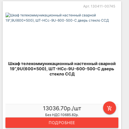
Арт. 130411-00745
Шкаф телекоммуникационный настенный сварной
19”,9U(600x500), ШТ-НСс-9U-600-500-С дверь
стекло ССД
13036.70р./шт
add_shopping_cart
Без НДС:10685.82р.
ПОДРОБНЕЕ