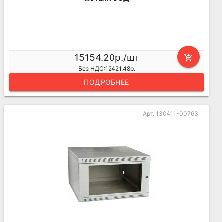
15154.20р./шт
add_shopping_cart
Без НДС:12421.48р.
ПОДРОБНЕЕ
Арт. 130411-00763