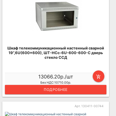
Шкаф телекоммуникационный настенный сварной
19”,6U(600x600), ШТ-НСс-6U-600-600-С дверь
стекло ССД
13066.20р./шт
add_shopping_cart
Без НДС:10710.00р.
ПОДРОБНЕЕ
Арт. 130411-00744