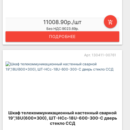
11008.90р./шт
add_shopping_cart
Без НДС:9023.69р.
ПОДРОБНЕЕ
Арт. 130411-00761
Шкаф телекоммуникационный настенный сварной
19”,18U(600x300), ШТ-НСс-18U-600-300-С дверь
стекло ССД