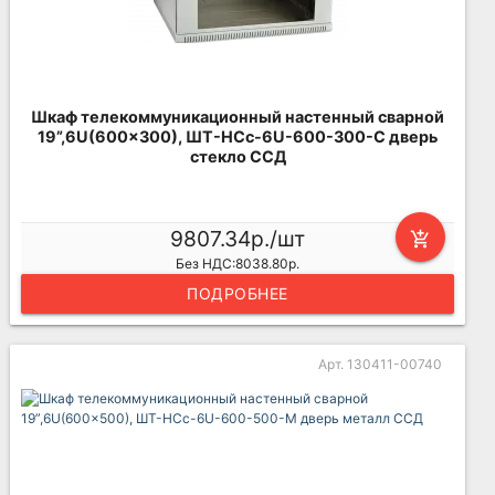
Шкаф телекоммуникационный настенный сварной
19”,6U(600x300), ШТ-НСс-6U-600-300-С дверь
стекло ССД
9807.34р./шт
add_shopping_cart
Без НДС:8038.80р.
ПОДРОБНЕЕ
Арт. 130411-00740