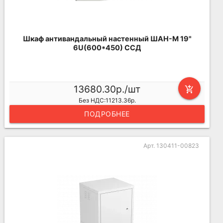
Шкаф антивандальный настенный ШАН-М 19"
6U(600*450) ССД
13680.30р./шт
add_shopping_cart
Без НДС:11213.36р.
ПОДРОБНЕЕ
Арт. 130411-00823