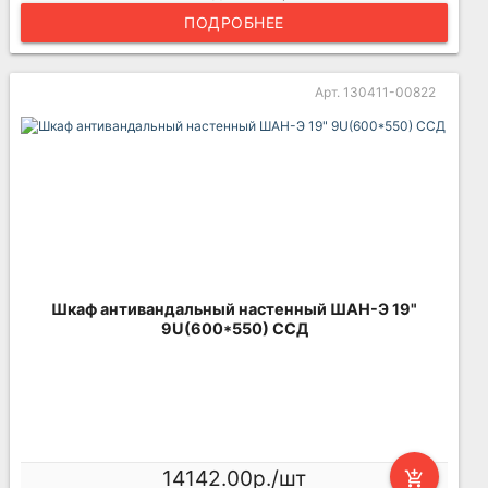
ПОДРОБНЕЕ
Арт. 130411-00822
Шкаф антивандальный настенный ШАН-Э 19"
9U(600*550) ССД
14142.00р./шт
add_shopping_cart