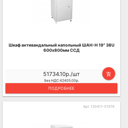
Шкаф антивандальный напольный ШАН-Н 19" 38U
600х800мм ССД
51734.10р./шт
add_shopping_cart
Без НДС:42405.00р.
ПОДРОБНЕЕ
Арт. 130411-01579