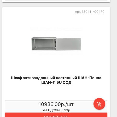
Арт. 130411-00470
Шкаф антивандальный настенный ШАН-Пенал
ШАН-П 9U ССД
10936.00р./шт
add_shopping_cart
Без НДС:8963.93р.