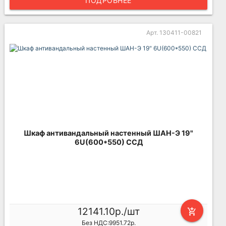
ПОДРОБНЕЕ
Арт. 130411-00821
Шкаф антивандальный настенный ШАН-Э 19"
6U(600*550) ССД
12141.10р./шт
add_shopping_cart
Без НДС:9951.72р.