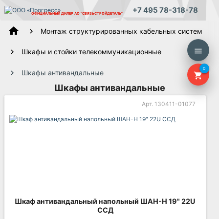
+7 495 78-318-78
ОФИЦИАЛЬНЫЙ ДИЛЕР
АО "СВЯЗЬСТРОЙДЕТАЛЬ"
home
Монтаж структурированных кабельных систем
menu
Шкафы и стойки телекоммуникационные
0
Шкафы антивандальные
shopping_cart
Шкафы антивандальные
Арт. 130411-01077
Шкаф антивандальный напольный ШАН-Н 19" 22U
ССД