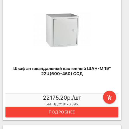
Шкаф антивандальный настенный ШАН-М 19"
22U(600*450) ССД
22175.20р./шт
add_shopping_cart
Без НДС:18176.39р.
ПОДРОБНЕЕ