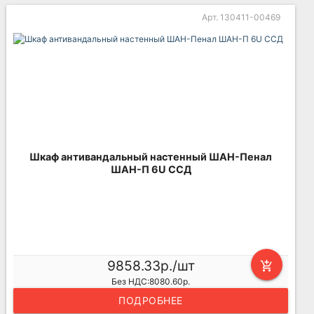
Арт. 130411-00469
Шкаф антивандальный настенный ШАН-Пенал
ШАН-П 6U ССД
9858.33р./шт
add_shopping_cart
Без НДС:8080.60р.
ПОДРОБНЕЕ