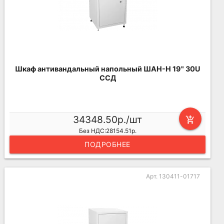
Шкаф антивандальный напольный ШАН-Н 19" 30U
ССД
34348.50р./шт
add_shopping_cart
Без НДС:28154.51р.
ПОДРОБНЕЕ
Арт. 130411-01717