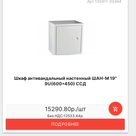
Арт. 130411-00464
Шкаф антивандальный настенный ШАН-М 19"
9U(600*450) ССД
15290.80р./шт
add_shopping_cart
Без НДС:12533.44р.
ПОДРОБНЕЕ