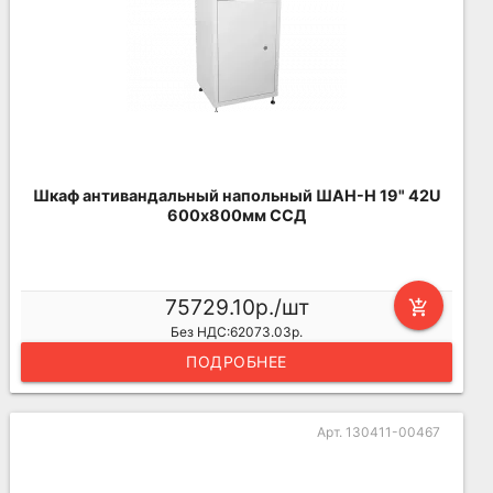
Шкаф антивандальный напольный ШАН-Н 19" 42U
600х800мм ССД
75729.10р./шт
add_shopping_cart
Без НДС:62073.03р.
ПОДРОБНЕЕ
Арт. 130411-00467