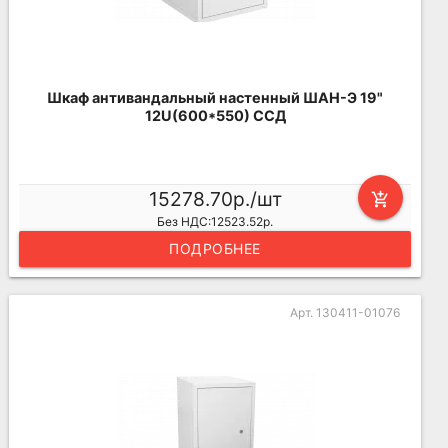
Шкаф антивандальный настенный ШАН-Э 19"
12U(600*550) ССД
15278.70р./шт
add_shopping_cart
Без НДС:12523.52р.
ПОДРОБНЕЕ
Арт. 130411-01076