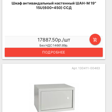
Шкаф антивандальный настенный ШАН-М 19"
15U(600*450) ССД
17887.50р./шт
add_shopping_cart
Без НДС:14661.89р.
ПОДРОБНЕЕ
Арт. 130411-00463