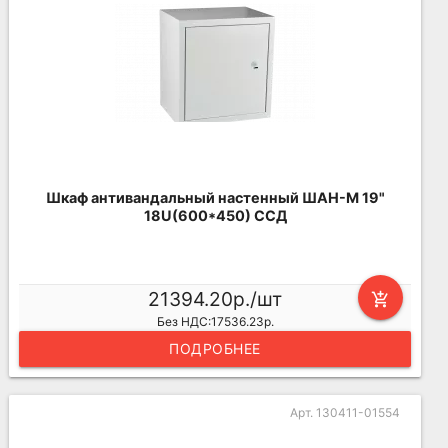
Шкаф антивандальный настенный ШАН-М 19"
18U(600*450) ССД
21394.20р./шт
add_shopping_cart
Без НДС:17536.23р.
ПОДРОБНЕЕ
Арт. 130411-01554