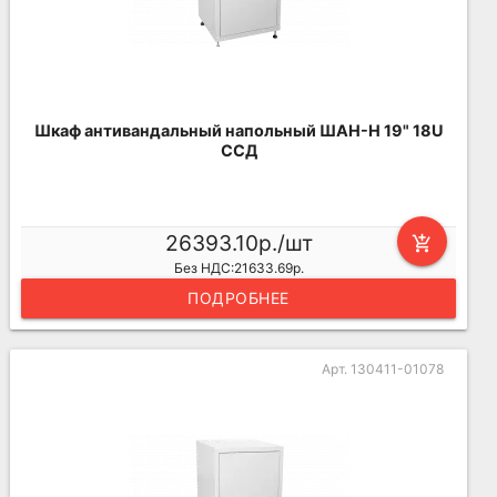
Шкаф антивандальный напольный ШАН-Н 19" 18U
ССД
26393.10р./шт
add_shopping_cart
Без НДС:21633.69р.
ПОДРОБНЕЕ
Арт. 130411-01078