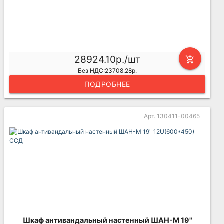
28924.10р./шт
add_shopping_cart
Без НДС:23708.28р.
ПОДРОБНЕЕ
Арт. 130411-00465
Шкаф антивандальный настенный ШАН-М 19"