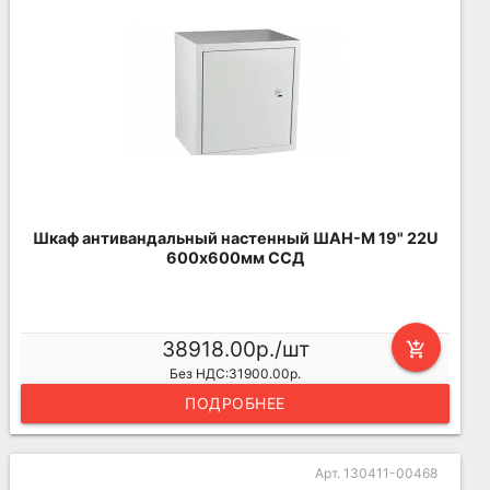
Шкаф антивандальный настенный ШАН-М 19" 22U
600х600мм ССД
38918.00р./шт
add_shopping_cart
Без НДС:31900.00р.
ПОДРОБНЕЕ
Арт. 130411-00468