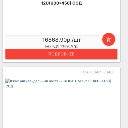
12U(600*450) ССД
16868.90р./шт
add_shopping_cart
Без НДС:13826.97р.
ПОДРОБНЕЕ
Арт. 130411-00466