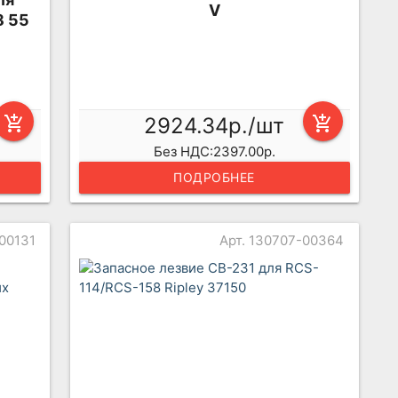
V
8 55
add_shopping_cart
2924.34р./шт
add_shopping_cart
Без НДС:2397.00р.
ПОДРОБНЕЕ
-00131
Арт. 130707-00364