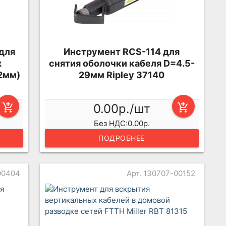
для
Инструмент RCS-114 для
х
снятия оболочки кабеля D=4.5-
,2мм)
29мм Ripley 37140
add_shopping_cart
0.00р./шт
add_shopping_cart
Без НДС:0.00р.
ПОДРОБНЕЕ
00404
Арт. 130707-00152