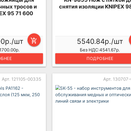
чных тросов и
снятия изоляции KNIPEX 9
EX 95 71 600
00р./шт
add_shopping_cart
5540.84р./шт
1700.00р.
Без НДС:4541.67р.
БНЕЕ
ПОДРОБНЕЕ
Арт. 121105-00335
Арт. 130707