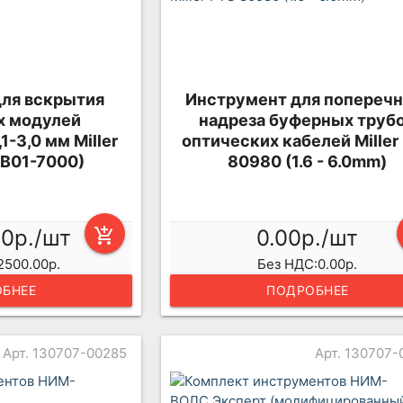
ля вскрытия
Инструмент для поперечн
х модулей
надреза буферных труб
1-3,0 мм Miller
оптических кабелей Miller
B01-7000)
80980 (1.6 - 6.0mm)
00р./шт
add_shopping_cart
0.00р./шт
2500.00р.
Без НДС:0.00р.
БНЕЕ
ПОДРОБНЕЕ
Арт. 130707-00285
Арт. 130707-