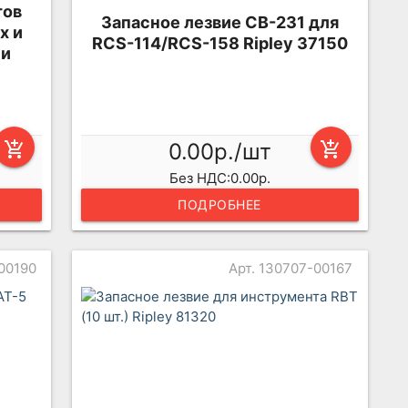
тов
Запасное лезвие CB-231 для
х и
RCS-114/RCS-158 Ripley 37150
 и
add_shopping_cart
0.00р./шт
add_shopping_cart
Без НДС:0.00р.
ПОДРОБНЕЕ
-00190
Арт. 130707-00167