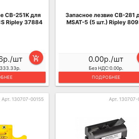
е CB-251K для
Запасное лезвие CB-281 
S Ripley 37884
MSAT-5 (5 шт.) Ripley 80
6р./шт
add_shopping_cart
0.00р./шт
333.33р.
Без НДС:0.00р.
БНЕЕ
ПОДРОБНЕЕ
Арт. 130707-00155
Арт. 130707-