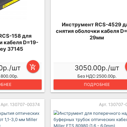
Инструмент RCS-4529 д
снятия оболочки кабеля D=
RCS-158 для
29мм
и кабеля D=19-
ley 37145
0р./шт
add_shopping_cart
3050.00р./шт
800.00р.
Без НДС:2500.00р.
БНЕЕ
ПОДРОБНЕЕ
Арт. 130707-00374
Арт. 130707-