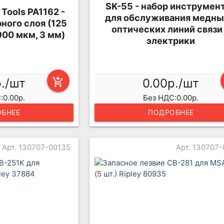
SK-55 - набор инструмен
 Tools PA1162 -
для обслуживания медны
ного слоя (125
оптических линий связи
900 мкм, 3 мм)
электрики
р./шт
add_shopping_cart
0.00р./шт
:0.00р.
Без НДС:0.00р.
БНЕЕ
ПОДРОБНЕЕ
Арт. 130707-00135
Арт. 130707