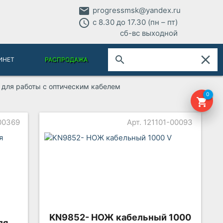
email
progressmsk@yandex.ru
access_time
с 8.30 до 17.30 (пн – пт)
сб-вс выходной
close
search
ИНЕТ
РАСПРОДАЖА
 для работы с оптическим кабелем
0
shopping_cart
00369
Арт. 121101-00093
KN9852- НОЖ кабельный 1000
ля