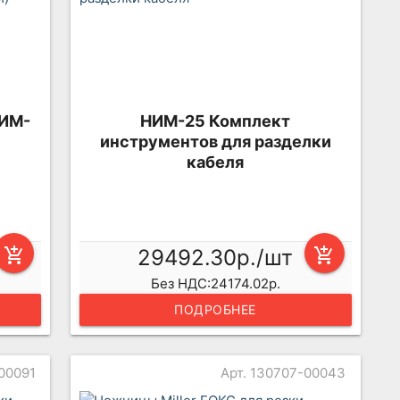
НИМ-
НИМ-25 Комплект
инструментов для разделки
кабеля
add_shopping_cart
29492.30р./шт
add_shopping_cart
Без НДС:24174.02р.
ПОДРОБНЕЕ
-00091
Арт. 130707-00043