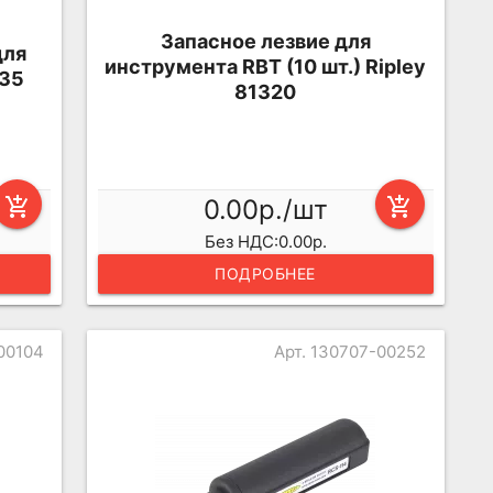
Запасное лезвие для
для
инструмента RBT (10 шт.) Ripley
935
81320
add_shopping_cart
0.00р./шт
add_shopping_cart
Без НДС:0.00р.
ПОДРОБНЕЕ
00104
Арт. 130707-00252