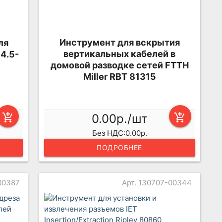
Инструмент для вскрытия
ля
вертикальных кабелей в
4.5-
домовой разводке сетей FTTH
Miller RBT 81315
add_shopping_cart
0.00р./шт
add_shopping_cart
Без НДС:0.00р.
ПОДРОБНЕЕ
00387
Арт. 130707-00344