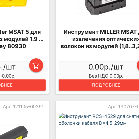
ler MSAT 5 для
Инструмент MILLER MSAT 
 модулей 1.9 ...
извлечения оптически
ley 80930
волокон из модулей (1,8..3
р./шт
add_shopping_cart
0.00р./шт
:0.00р.
Без НДС:0.00р.
БНЕЕ
ПОДРОБНЕЕ
Арт. 121105-00391
Арт. 130707-