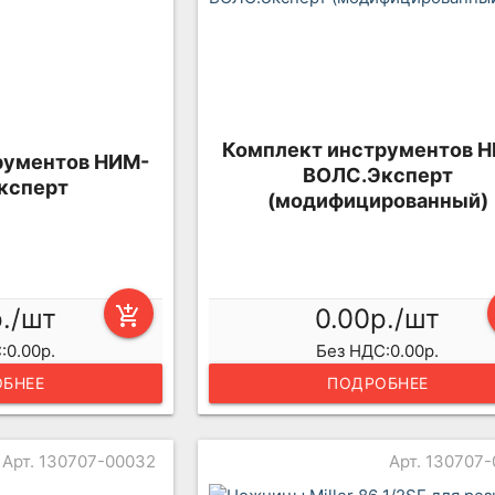
Комплект инструментов 
рументов НИМ-
ВОЛС.Эксперт
ксперт
(модифицированный)
р./шт
add_shopping_cart
0.00р./шт
:0.00р.
Без НДС:0.00р.
БНЕЕ
ПОДРОБНЕЕ
Арт. 130707-00032
Арт. 130707