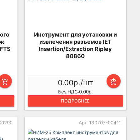
ого
Инструмент для установки и
ок
извлечения разъемов IET
 FTS
Insertion/Extraction Ripley
80860
add_shopping_cart
0.00р./шт
add_shopping_cart
Без НДС:0.00р.
ПОДРОБНЕЕ
00290
Арт. 130707-00411