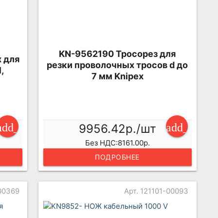
KN-9562190 Тросорез для
 для
резки проволочных тросов d до
,
7 мм Knipex
add_shopping_cart
add_shopp
9956.42р./шт
Без НДС:8161.00р.
ПОДРОБНЕЕ
00369
Арт. 121101-00093