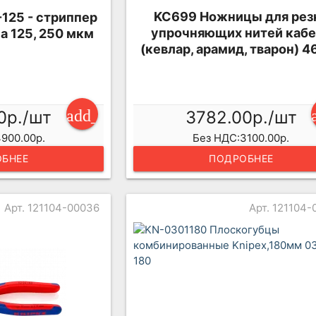
KC699 Ножницы для рез
-125 - стриппер
упрочняющих нитей каб
а 125, 250 мкм
(кевлар, арамид, тварон) 4
add_shopping_cart
0р./шт
3782.00р./шт
900.00р.
Без НДС:3100.00р.
БНЕЕ
ПОДРОБНЕЕ
Арт. 121104-00036
Арт. 121104