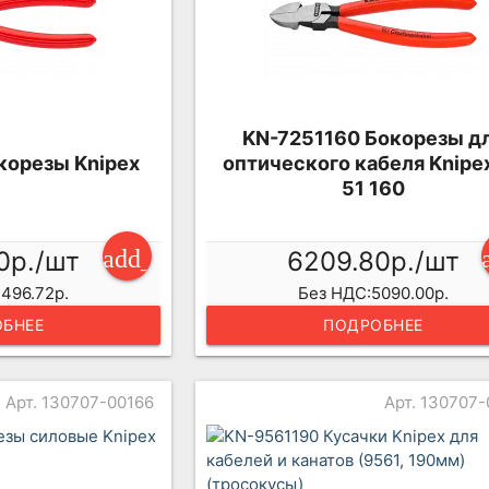
KN-7251160 Бокорезы д
корезы Knipex
оптического кабеля Knipe
51 160
add_shopping_cart
0р./шт
6209.80р./шт
496.72р.
Без НДС:5090.00р.
БНЕЕ
ПОДРОБНЕЕ
Арт. 130707-00166
Арт. 130707