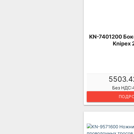
KN-7401200 Бок
Knipex 
5503.4
Без НДС:4
ПОДРО