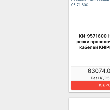
KN-9571600 
резки проволо
кабелей KNIP
63074.
Без НДС:5
ПОДРО