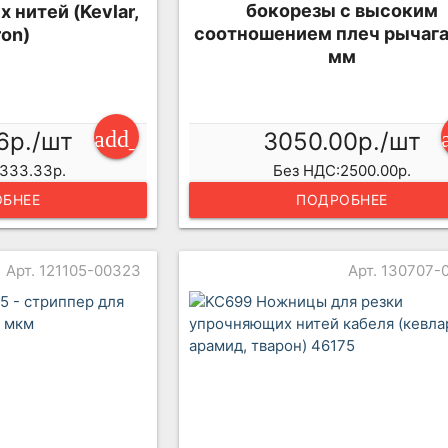
бокорезы с высоким
 нитей (Kevlar,
соотношением плеч рычага
on)
мм
add_shopping_cart
6р./шт
3050.00р./шт
333.33р.
Без НДС:2500.00р.
БНЕЕ
ПОДРОБНЕЕ
Арт. 121105-00323
Арт. 130707-