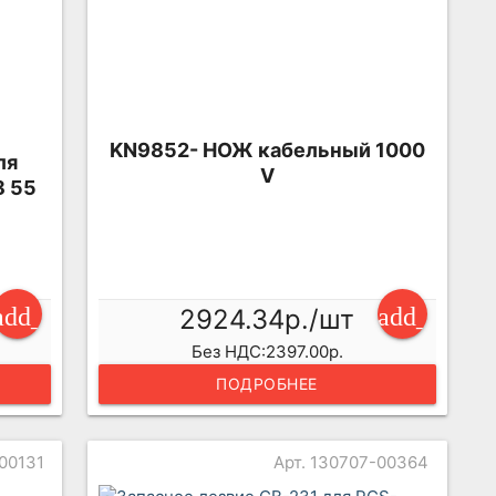
KN9852- НОЖ кабельный 1000
ля
V
8 55
add_shopping_cart
add_shopp
2924.34р./шт
Без НДС:2397.00р.
ПОДРОБНЕЕ
-00131
Арт. 130707-00364