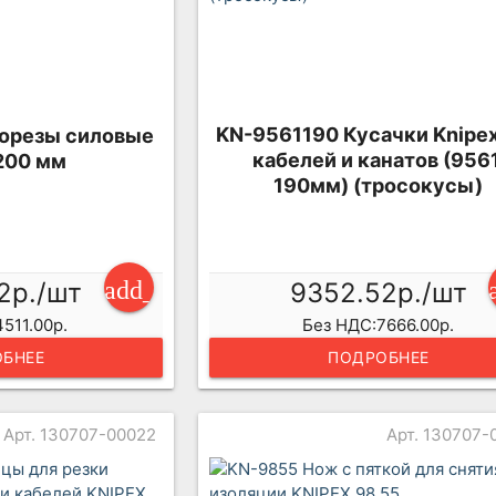
KN-9561190 Кусачки Knipex
орезы силовые
кабелей и канатов (9561
200 мм
190мм) (тросокусы)
add_shopping_cart
2р./шт
9352.52р./шт
511.00р.
Без НДС:7666.00р.
БНЕЕ
ПОДРОБНЕЕ
Арт. 130707-00022
Арт. 130707-