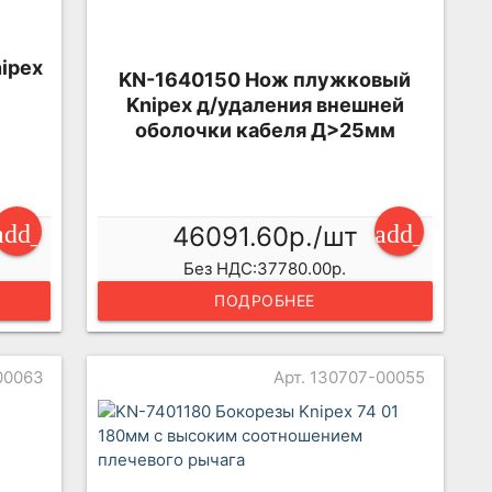
ipex
KN-1640150 Нож плужковый
Knipex д/удаления внешней
оболочки кабеля Д>25мм
add_shopping_cart
add_shopp
46091.60р./шт
Без НДС:37780.00р.
ПОДРОБНЕЕ
00063
Арт. 130707-00055