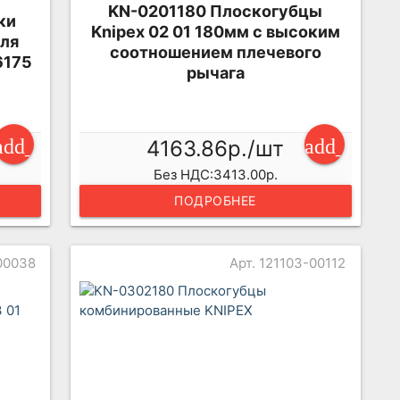
KN-0201180 Плоскогубцы
ки
Knipex 02 01 180мм с высоким
еля
соотношением плечевого
6175
рычага
add_shopping_cart
add_shopp
4163.86р./шт
Без НДС:3413.00р.
ПОДРОБНЕЕ
-00038
Арт. 121103-00112