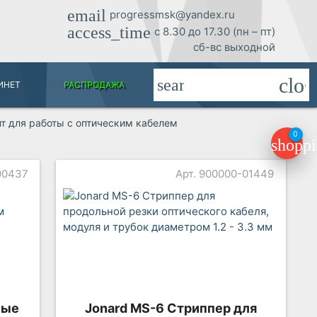
email
progressmsk@yandex.ru
access_time
с 8.30 до 17.30 (пн – пт)
сб-вс выходной
clos
search
ИНЕТ
РАСПРОДАЖА
т для работы с оптическим кабелем
0
shoppi
-00437
Арт. 900000-01449
ные
Jonard MS-6 Стриппер для