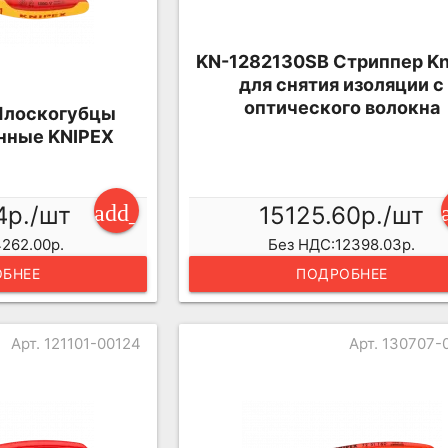
KN-1282130SB Стриппер Kn
для снятия изоляции с
оптического волокна
Плоскогубцы
нные KNIPEX
add_shopping_cart
4р./шт
15125.60р./шт
262.00р.
Без НДС:12398.03р.
БНЕЕ
ПОДРОБНЕЕ
Арт. 121101-00124
Арт. 130707-