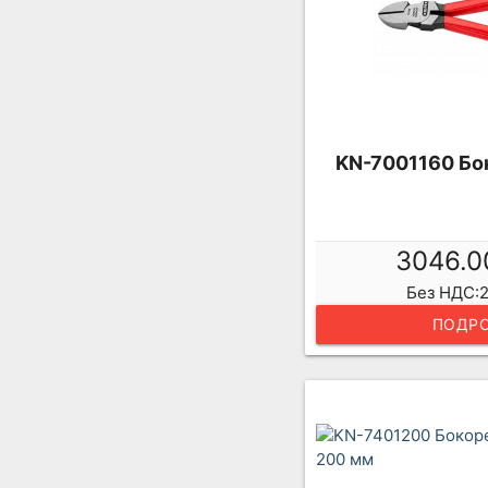
KN-7001160 Бо
3046.0
Без НДС:2
ПОДРО