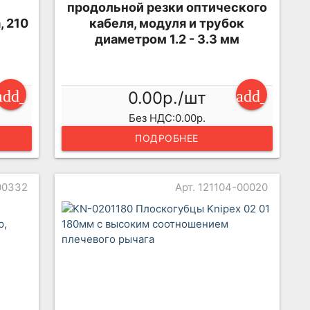
продольной резки оптического
, 210
кабеля, модуля и трубок
диаметром 1.2 - 3.3 мм
add_shopping_cart
add_shopp
0.00р./шт
Без НДС:0.00р.
ПОДРОБНЕЕ
00332
Арт. 121104-00020