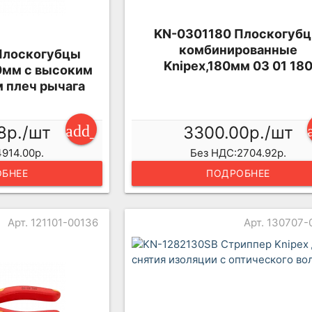
KN-0301180 Плоскогуб
комбинированные
Плоскогубцы
Knipex,180мм 03 01 18
0мм с высоким
 плеч рычага
add_shopping_cart
8р./шт
3300.00р./шт
914.00р.
Без НДС:2704.92р.
БНЕЕ
ПОДРОБНЕЕ
Арт. 121101-00136
Арт. 130707-