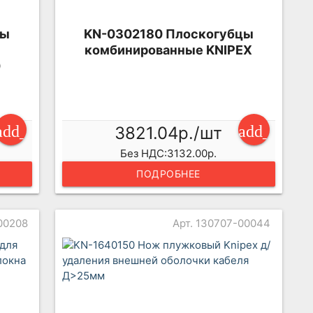
цы
KN-0302180 Плоскогубцы
комбинированные KNIPEX
0
add_shopping_cart
add_shopp
3821.04р./шт
Без НДС:3132.00р.
ПОДРОБНЕЕ
00208
Арт. 130707-00044