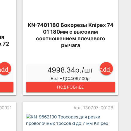
KN-7401180 Бокорезы Knipex 74
01 180мм с высоким
ля
соотношением плечевого
x 72
рычага
add_shopping_cart
add_shopp
4998.34р./шт
Без НДС:4097.00р.
ПОДРОБНЕЕ
-00021
Арт. 130707-00128