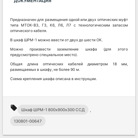
ДОКУМЕНТАЦИЯ
Предназначен для размещения одной или двух оптических муфт
типа МТОК-В3, Г3, К6, Л6, Л7 с технологическим запасом
оптического кабеля.
В шкаф ШРМ-1 можно ввести от двух до шести ОК.
Можно произвести заземление шкафа (для этого
предусмотрено специальное место).
Общая длина оптических кабелей диаметром 18 мм,
размещаемых в шкафу, не более 90 м.
Схема крепления шкафа описана в инструкции.
local_offer
Шкаф ШРМ-1 800х900х300 ССД
,
130801-00647