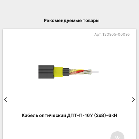
Рекомендуемые товары
Арт. 130905-00095
ический ДПТ-П-16У (2х8)-6кН
Кабель опт
add_shopping_cart