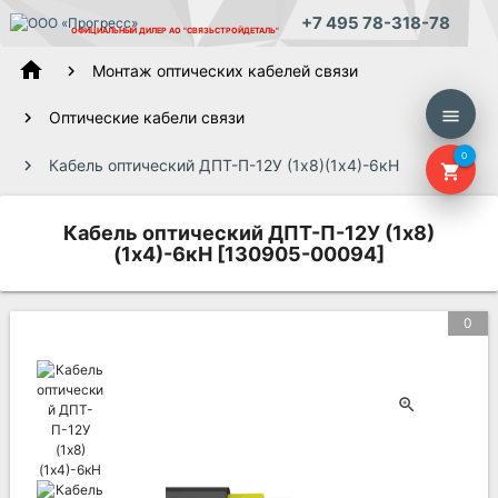
+7 495 78-318-78
ОФИЦИАЛЬНЫЙ ДИЛЕР
АО "СВЯЗЬСТРОЙДЕТАЛЬ"
home
Монтаж оптических кабелей связи
menu
Оптические кабели связи
0
Кабель оптический ДПТ-П-12У (1х8)(1х4)-6кН
shopping_cart
Кабель оптический ДПТ-П-12У (1х8)
(1х4)-6кН [130905-00094]
0