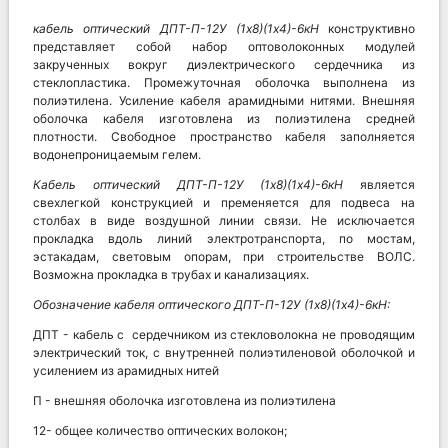
кабель оптический ДПТ-П-12У (1х8)(1х4)-6кН
конструктивно
представляет собой набор оптоволоконных модулей
закрученных вокруг диэлектрического сердечника из
стеклопластика. Промежуточная оболочка выполнена из
полиэтилена. Усиление кабеля арамидными нитями. Внешняя
оболочка кабеля изготовлена из полиэтилена средней
плотности. Свободное пространство кабеля заполняется
водонепроницаемым гелем.
Кабель оптический
ДПТ-П-12У (1х8)(1х4)-6кН
является
свехлегкой конструкцией и пременяется для подвеса на
столбах в виде воздушной линии связи. Не исключается
прокладка вдоль линий электротранспорта, по мостам,
эстакадам, световым опорам, при строительстве ВОЛС.
Возможна прокладка в трубах и канализациях.
Обозначение кабеля оптического
ДПТ-П-12У (1х8)(1х4)-6кН:
ДПТ - кабель с сердечником из стекловолокна не проводящим
электрический ток, с внутренней полиэтиленовой оболочкой и
усилением из арамидных нитей
П - внешняя оболочка изготовлена из полиэтилена
12- общее количество оптических волокон;