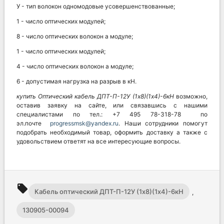
У - тип волокон одномодовые усовершенствованные;
1 - число оптических модулей;
8 - число оптических волокон а модуле;
1 - число оптических модулей;
4 - число оптических волокон а модуле;
6 - допустимая нагрузка на разрыв в кН.
купить Оптический кабель
ДПТ-П-12У (1х8)(1х4)-6кН
возможно,
оставив заявку на сайте, или связавшись с нашими
специалистами по тел.: +7 495 78-318-78 по
эл.почте
progressmsk@yandex.ru
. Наши сотрудники помогут
подобрать необходимый товар, оформить доставку а также с
удовольствием ответят на все интересующие вопросы.
local_offer
Кабель оптический ДПТ-П-12У (1х8)(1х4)-6кН
,
130905-00094