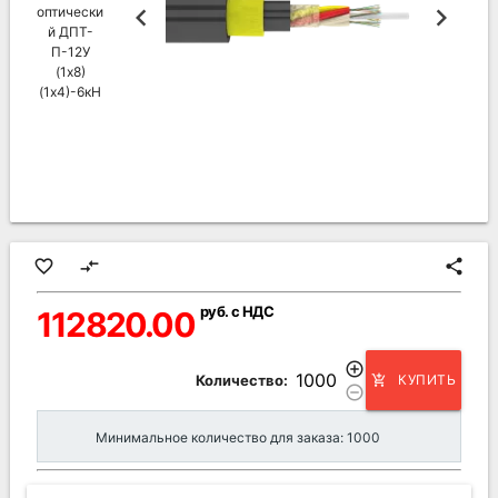
favorite_border
compare_arrows
share
руб. с НДС
112820.00
add_circle_outline
Количество:
КУПИТЬ
add_shopping_cart
remove_circle_outline
Минимальное количество для заказа: 1000