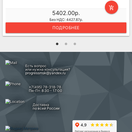
add_shopping_cart
5402.00р.
Без НДС: 4427.87р.
ПОДРОБНЕЕ
Есть вопрос
или нужна консультация?
progressmsk@yandex.ru
+7(495) 78-318-78
Пн-Пт: 8:30 - 17:00
Доставка
по всей России