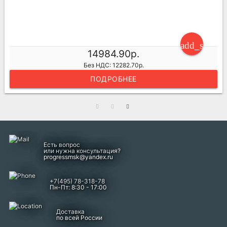
ng_cart
add_shoppi
14984.90р.
Без НДС: 12282.70р.
ПОДРОБНЕЕ
Есть вопрос
или нужна консультация?
progressmsk@yandex.ru
+7(495) 78-318-78
Пн-Пт: 8:30 - 17:00
Доставка
по всей России