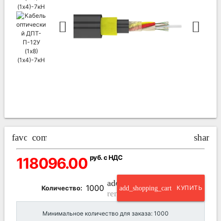
favorite_border
compare_arrows
share
руб. с НДС
118096.00
add_circle_outline
Количество:
add_shopping_cart
КУПИТЬ
remove_circle_outline
Минимальное количество для заказа: 1000