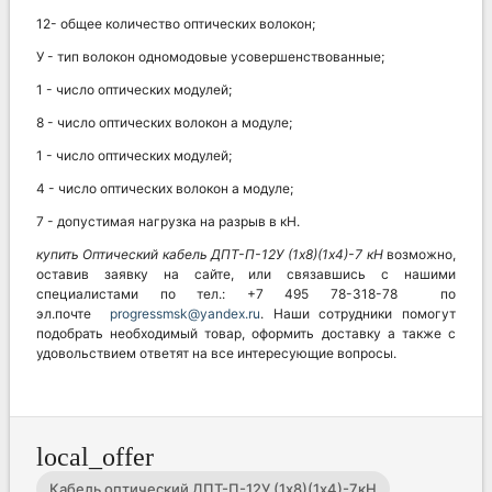
12- общее количество оптических волокон;
У - тип волокон одномодовые усовершенствованные;
1 - число оптических модулей;
8 - число оптических волокон а модуле;
1 - число оптических модулей;
4 - число оптических волокон а модуле;
7 - допустимая нагрузка на разрыв в кН.
купить Оптический кабель
ДПТ-П-12У (1х8)(1х4)-7 кН
возможно,
оставив заявку на сайте, или связавшись с нашими
специалистами по тел.: +7 495 78-318-78 по
эл.почте
progressmsk@yandex.ru
. Наши сотрудники помогут
подобрать необходимый товар, оформить доставку а также с
удовольствием ответят на все интересующие вопросы.
local_offer
Кабель оптический ДПТ-П-12У (1х8)(1х4)-7кН
,