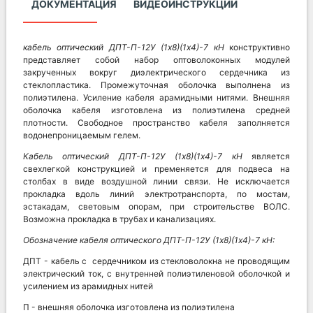
ДОКУМЕНТАЦИЯ
ВИДЕОИНСТРУКЦИИ
кабель оптический ДПТ-П-12У (1х8)(1х4)-7 кН
конструктивно
представляет собой набор оптоволоконных модулей
закрученных вокруг диэлектрического сердечника из
стеклопластика. Промежуточная оболочка выполнена из
полиэтилена. Усиление кабеля арамидными нитями. Внешняя
оболочка кабеля изготовлена из полиэтилена средней
плотности. Свободное пространство кабеля заполняется
водонепроницаемым гелем.
Кабель оптический
ДПТ-П-12У (1х8)(1х4)-7 кН
является
свехлегкой конструкцией и пременяется для подвеса на
столбах в виде воздушной линии связи. Не исключается
прокладка вдоль линий электротранспорта, по мостам,
эстакадам, световым опорам, при строительстве ВОЛС.
Возможна прокладка в трубах и канализациях.
Обозначение кабеля оптического
ДПТ-П-12У (1х8)(1х4)-7 кН:
ДПТ - кабель с сердечником из стекловолокна не проводящим
электрический ток, с внутренней полиэтиленовой оболочкой и
усилением из арамидных нитей
П - внешняя оболочка изготовлена из полиэтилена