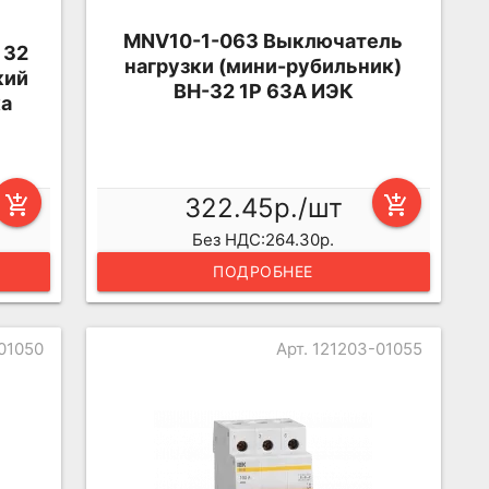
MNV10-1-063 Выключатель
 32
нагрузки (мини-рубильник)
кий
ВН-32 1Р 63А ИЭК
ка
add_shopping_cart
322.45р./шт
add_shopping_cart
Без НДС:264.30р.
ПОДРОБНЕЕ
-01050
Арт. 121203-01055