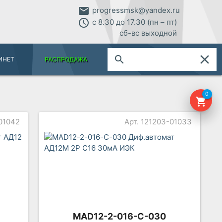
email
progressmsk@yandex.ru
access_time
с 8.30 до 17.30 (пн – пт)
сб-вс выходной
close
search
ИНЕТ
РАСПРОДАЖА
0
shopping_cart
-01042
Арт. 121203-01033
MAD12-2-016-C-030