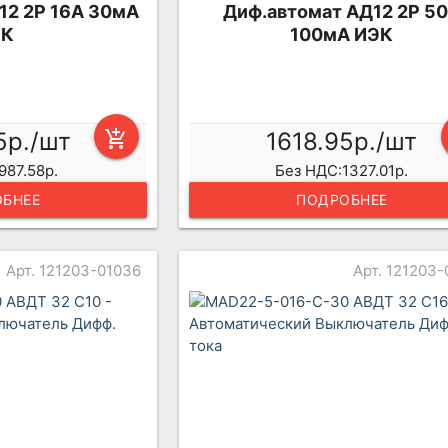
12 2Р 16А 30мА
Диф.автомат АД12 2Р 5
ЭК
100мА ИЭК
5р./шт
add_shopping_cart
1618.95р./шт
987.58р.
Без НДС:1327.01р.
БНЕЕ
ПОДРОБНЕЕ
Арт. 121203-01036
Арт. 121203