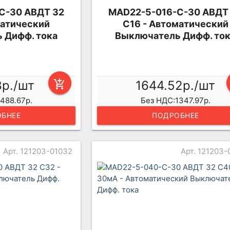
C-30 АВДТ 32
MAD22-5-016-C-30 АВДТ
матический
C16 - Автоматический
 Дифф. тока
Выключатель Дифф. то
8р./шт
add_shopping_cart
1644.52р./шт
488.67р.
Без НДС:1347.97р.
БНЕЕ
ПОДРОБНЕЕ
Арт. 121203-01032
Арт. 121203