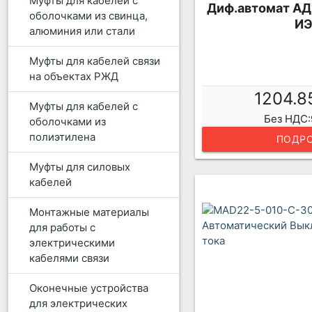
Муфты для кабелей с
Диф.автомат АД
оболочками из свинца,
И
алюминия или стали
Муфты для кабелей связи
на объектах РЖД
1204.8
Муфты для кабелей с
Без НДС:
оболочками из
полиэтилена
ПОДРО
Муфты для силовых
кабелей
Монтажные материалы
для работы с
электрическими
кабелями связи
Оконечные устройства
для электрических