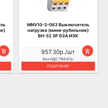
ель
MNV10-3-063 Выключатель
ик)
нагрузки (мини-рубильник)
ВН-32 3Р 63А ИЭК
add_shopping_cart
957.30р./шт
add_shopping_cart
Без НДС:784.67р.
ПОДРОБНЕЕ