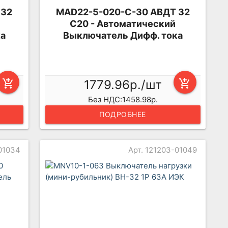
 32
MAD22-5-020-C-30 АВДТ 32
C20 - Автоматический
ка
Выключатель Дифф. тока
add_shopping_cart
1779.96р./шт
add_shopping_cart
Без НДС:1458.98р.
ПОДРОБНЕЕ
-01034
Арт. 121203-01049