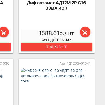
0А
Диф.автомат АД12М 2Р С16
30мА ИЭК
add_shopping_cart
1588.61р./шт
add_shopping_cart
Без НДС:1302.14р.
ПОДРОБНЕЕ
-01030
Арт. 121203-01041