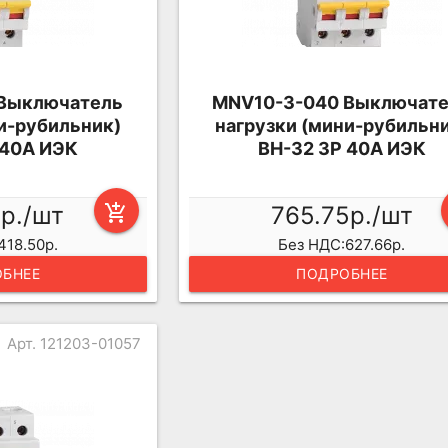
 Выключатель
MNV10-3-040 Выключат
и-рубильник)
нагрузки (мини-рубильн
 40А ИЭК
ВН-32 3Р 40А ИЭК
7р./шт
add_shopping_cart
765.75р./шт
418.50р.
Без НДС:627.66р.
БНЕЕ
ПОДРОБНЕЕ
Арт. 121203-01057