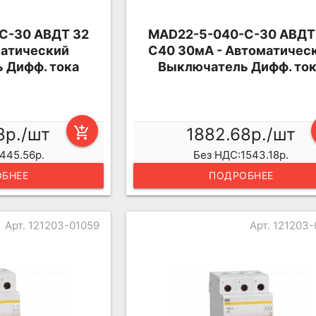
C-30 АВДТ 32
MAD22-5-040-C-30 АВДТ
матический
C40 30мА - Автоматичес
 Дифф. тока
Выключатель Дифф. то
8р./шт
add_shopping_cart
1882.68р./шт
445.56р.
Без НДС:1543.18р.
БНЕЕ
ПОДРОБНЕЕ
Арт. 121203-01059
Арт. 121203