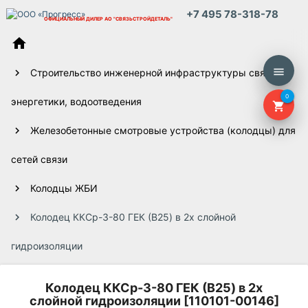
+7 495 78-318-78
ОФИЦИАЛЬНЫЙ ДИЛЕР
АО "СВЯЗЬСТРОЙДЕТАЛЬ"
home
menu
Строительство инженерной инфраструктуры связи,
0
энергетики, водоотведения
shopping_cart
Железобетонные смотровые устройства (колодцы) для
сетей связи
Колодцы ЖБИ
Колодец ККСр-3-80 ГЕК (B25) в 2х слойной
гидроизоляции
Колодец ККСр-3-80 ГЕК (B25) в 2х
слойной гидроизоляции [110101-00146]