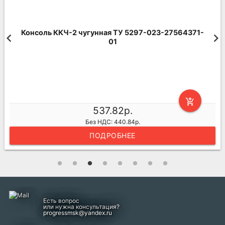
64371-
Консоль ККЧ-3 чугунная ТУ 5297-023-275
01
add_shopping_cart
763.66р.
Без НДС: 625.95р.
ПОДРОБНЕЕ
Есть вопрос
или нужна консультация?
progressmsk@yandex.ru