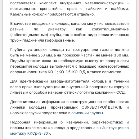
поставляется комплект внутренних металлоконструкций –
вертикальные кронштейны, ерши с гайками и шайбами.
Кабельные консоли приобретаются отдельно.
В качестве вводимых в колодец каналов могут использоваться
разные по диаметру как хризотилцементные
(асбестоцементные) трубы, так и любые виды полиэтиленовых
труб – гладкие или гофрированные.
Глубина установки колодца на тротуаре или газоне должна
быть не менее 250 мм, а на проезжей части - не менее 330 мм.
Подъём крышки люка на необходимую высоту от поверхности
перекрытия колодца выполняется с помощью железобетонных
опорных колец типа КО-1; КО-1,5; КО-0,5, а также сегментов.
Для идентификации завода-изготовителя колодца в течении
всего срока эксплуатации на внутренней поверхности корпуса
литьевым способом нанесен оттиск логотипа компании – ССД.
Дополнительная информация о конструкционных особенностях
линейки колодцев производимых СВЯЗЬСТРОЙДЕТАЛЬ и
нормах загрузки представлена в
описании группы
.
Подробная информация о назначении, характеристиках и
полном цикле монтажа колодца представлена в
«Инструкции по
монтажу ККСр-3-80»
.