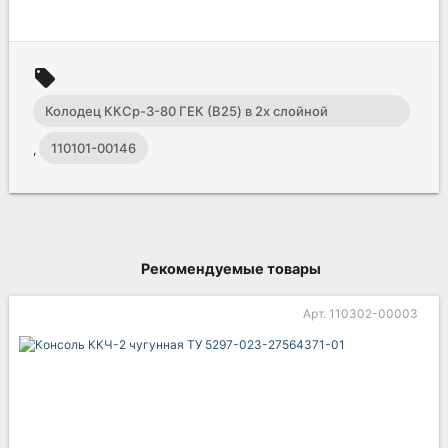
local_offer
Колодец ККСр-3-80 ГЕК (B25) в 2х слойной
гидроизоляции
110101-00146
,
Рекомендуемые товары
302-00003
Арт. 110