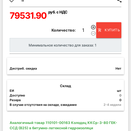
favorite_border
compare_arrows
share
руб. с НДС
79531.90
add_circle_outline
Количество:
КУПИТЬ
add_shopping_cart
remove_circle_outline
Минимальное количество для заказа: 1
Дистриб. скидка
Нет
Склад
ЕИ
шт
Доступно
0
Резерв
0
В случае отсутствия на складе, ожидание
2-4 недели
Аналогичный товар 110101-00163 Колодец ККСр-3-80 ГЕК-
ССД (В25) в битумно-латексной гидроизоляци