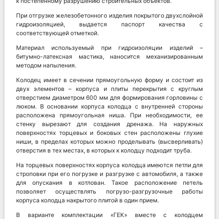
к постепенному разрушению строительных объектов.
При отгрузке железобетонного изделия покрытого двухслойной
гидроизоляцией, выдается паспорт качества с
соответствующей отметкой.
Материал используемый при гидроизоляции изделий –
битумно-латексная мастика, наносится механизированным
методом напыления.
Колодец имеет в сечении прямоугольную форму и состоит из
двух элементов – корпуса и плиты перекрытия с круглым
отверстием диаметром 600 мм для формирования горловины с
люком. В основании корпуса колодца с внутренней стороны
расположена прямоугольная ниша. При необходимости, ее
стенку вырезают для создания дренажа. На наружных
поверхностях торцевых и боковых стен расположены глухие
ниши, в пределах которых можно проделывать (высверливать)
отверстия в тех местах, в которых к колодцу подходит труба.
На торцевых поверхностях корпуса колодца имеются петли для
строповки при его погрузке и разгрузке с автомобиля, а также
для опускания в котлован. Такое расположение петель
позволяет осуществлять погрузо-разгрузочные работы
корпуса колодца накрытого плитой в один прием.
В варианте комплектации «ГЕК» вместе с колодцем