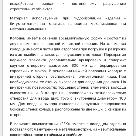
воздействии приводят к постепенному разрушению
строительных объектов.
Материал используемый при гидроизоляции изделий –
битумно-латексная мастика, наносится механизированным
методом напыления.
Колодец имеет в сечении восьмиугольную форму и состоит из
двух элементов – верхней и нижней половин. На элементах
колодца имеются петли для строповки при погрузке и разгрузке
их с автомобиля, а также для опускания в котлован. Перекрытие
верхнего элемента дополнительно армировано и содержит
круглое отверстие диаметром 600 мм для формирования
горловины с люком. В основании нижней половины колодца с
внутренней стороны расположена прямоугольная ниша. При
необходимости, ее стенку вырезают для создания дренажа. На
внутренних поверхностях торцевых стенок элементов колодца
имеются ниши. В центре ниш расположены технологические
отверстия для ввода двух труб с внутренним диаметром 100
мм. Для ввода и вывода каналов на наружных поверхностях
боковых стенок колодца расположены по две ниши, с каждой из
сторон.
В варианте комплектации «ГЕК» вместе с колодцем отдельно
поставляются внутренние металлоконструкции – вертикальные
кронштейны, ерши с гайками и шайбами.