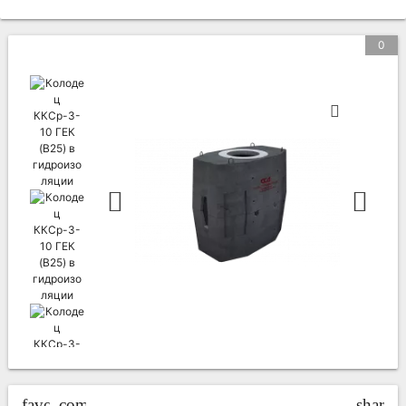
0
favorite_border
compare_arrows
share