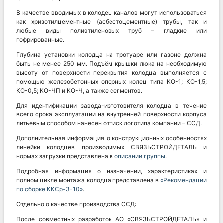
В качестве вводимых в колодец каналов могут использоваться
как хризотилцементные (асбестоцементные) трубы, так и
любые виды полиэтиленовых труб – гладкие или
гофрированные.
Глубина установки колодца на тротуаре или газоне должна
быть не менее 250 мм. Подъём крышки люка на необходимую
высоту от поверхности перекрытия колодца выполняется с
помощью железобетонных опорных колец типа КО-1; КО-1,5;
КО-0,5; КО-ЧП и КО-Ч, а также сегментов.
Для идентификации завода-изготовителя колодца в течение
всего срока эксплуатации на внутренней поверхности корпуса
литьевым способом нанесен оттиск логотипа компании – ССД.
Дополнительная информация о конструкционных особенностях
линейки колодцев производимых СВЯЗЬСТРОЙДЕТАЛЬ и
нормах загрузки представлена в
описании группы
.
Подробная информация о назначении, характеристиках и
полном цикле монтажа колодца представлена в
«Рекомендации
по сборке ККСр-3-10»
.
Отдельно о качестве производства ССД:
После совместных разработок АО «СВЯЗЬСТРОЙДЕТАЛЬ» и