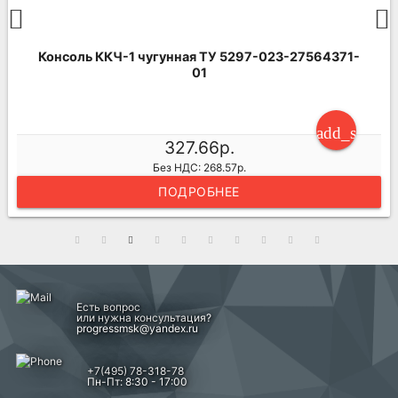
Консоль ККЧ-2 чугунная ТУ 5297-023-27564371-
01
ng_cart
add_shoppi
537.82р.
Без НДС: 440.84р.
ПОДРОБНЕЕ
Есть вопрос
или нужна консультация?
progressmsk@yandex.ru
+7(495) 78-318-78
Пн-Пт: 8:30 - 17:00