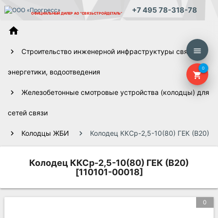
+7 495 78-318-78
ОФИЦИАЛЬНЫЙ ДИЛЕР
АО "СВЯЗЬСТРОЙДЕТАЛЬ"
home
menu
Строительство инженерной инфраструктуры связи,
0
энергетики, водоотведения
shopping_cart
Железобетонные смотровые устройства (колодцы) для
сетей связи
Колодцы ЖБИ
Колодец ККСр-2,5-10(80) ГЕК (В20)
Колодец ККСр-2,5-10(80) ГЕК (В20)
[110101-00018]
0