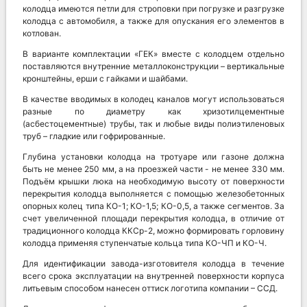
колодца имеются петли для строповки при погрузке и разгрузке
колодца с автомобиля, а также для опускания его элементов в
котлован.
В варианте комплектации «ГЕК» вместе с колодцем отдельно
поставляются внутренние металлоконструкции – вертикальные
кронштейны, ерши с гайками и шайбами.
В качестве вводимых в колодец каналов могут использоваться
разные по диаметру как хризотилцементные
(асбестоцементные) трубы, так и любые виды полиэтиленовых
труб – гладкие или гофрированные.
Глубина установки колодца на тротуаре или газоне должна
быть не менее 250 мм, а на проезжей части - не менее 330 мм.
Подъём крышки люка на необходимую высоту от поверхности
перекрытия колодца выполняется с помощью железобетонных
опорных колец типа КО-1; КО-1,5; КО-0,5, а также сегментов. За
счет увеличенной площади перекрытия колодца, в отличие от
традиционного колодца ККСр-2, можно формировать горловину
колодца применяя ступенчатые кольца типа КО-ЧП и КО-Ч.
Для идентификации завода-изготовителя колодца в течение
всего срока эксплуатации на внутренней поверхности корпуса
литьевым способом нанесен оттиск логотипа компании – ССД.