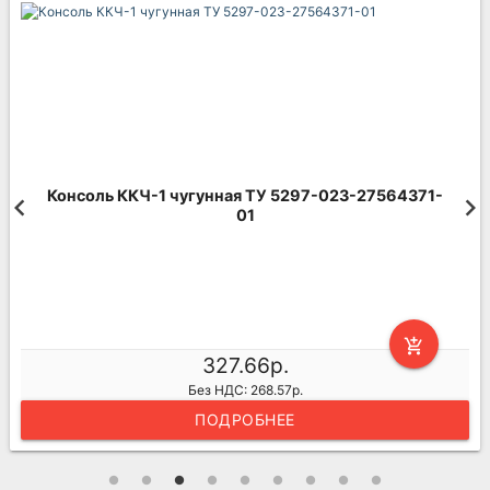
Консоль ККЧ-1 чугунная ТУ 5297-023-27564371-
01
add_shopping_cart
327.66р.
Без НДС: 268.57р.
ПОДРОБНЕЕ