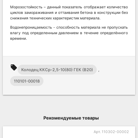
Морозостойкость – данный показатель отображает количество
циклов замораживания и оттаивания бетона в конструкции без
снижения технических характеристик материала.
Водонепроницаемость - способность материала не пропускать
влагу под определенным давлением в течение определённого
времени.
local_offer
Колодец ККСр-2,5-10(80) ГЕК (В20)
,
110101-00018
Рекомендуемые товары
Арт. 110302-00002