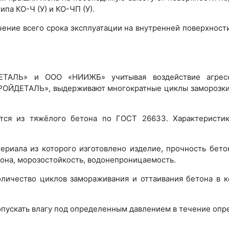
ипа КО-Ч (У) и КО-ЧП (У).
чение всего срока эксплуатации на внутренней поверхност
ТАЛЬ» и ООО «НИИЖБ» учитывая воздействие агресси
ОЙДЕТАЛЬ», выдерживают многократные циклы заморозки и 
ется из тяжёлого бетона по ГОСТ 26633. Характеристики
ериала из которого изготовлено изделие, прочность бетон
тона, морозостойкость, водонепроницаемость.
оличество циклов замораживания и оттаивания бетона в к
опускать влагу под определенным давлением в течение опр