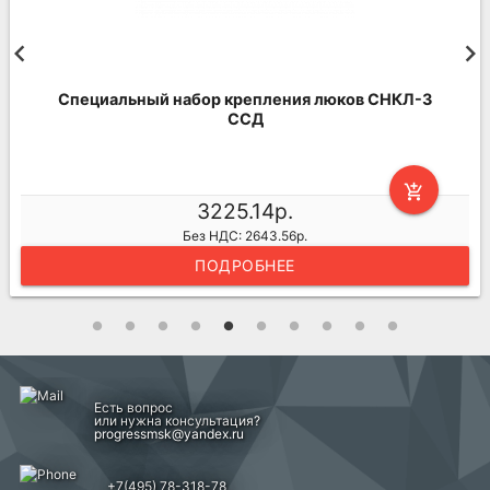
Специальный набор крепления люков СНКЛ-3
ССД
add_shopping_cart
3225.14р.
Без НДС: 2643.56р.
ПОДРОБНЕЕ
Есть вопрос
или нужна консультация?
progressmsk@yandex.ru
+7(495) 78-318-78