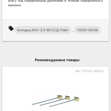
влагу под определенным давлением в течение определенного
времени.
local_offer
Колодец ККС-3,5-80 ССД-Пайп
110101-00136
,
Рекомендуемые товары
Арт. 110302-00023