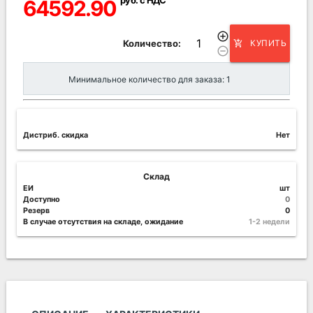
64592.90
add_circle_outline
Количество:
КУПИТЬ
add_shopping_cart
remove_circle_outline
Минимальное количество для заказа: 1
Дистриб. скидка
Нет
Склад
ЕИ
шт
Доступно
0
Резерв
0
В случае отсутствия на складе, ожидание
1-2 недели