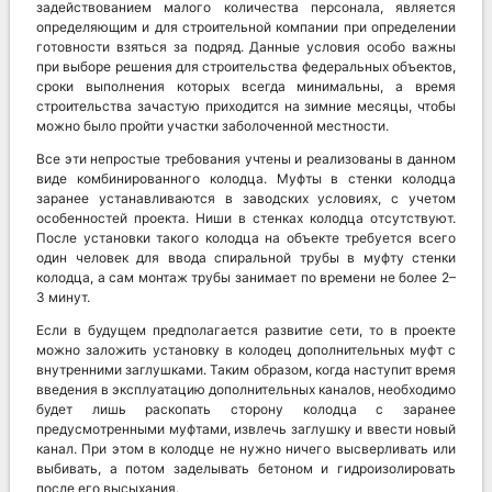
задействованием малого количества персонала, является
определяющим и для строительной компании при определении
готовности взяться за подряд. Данные условия особо важны
при выборе решения для строительства федеральных объектов,
сроки выполнения которых всегда минимальны, а время
строительства зачастую приходится на зимние месяцы, чтобы
можно было пройти участки заболоченной местности.
Все эти непростые требования учтены и реализованы в данном
виде комбинированного колодца. Муфты в стенки колодца
заранее устанавливаются в заводских условиях, с учетом
особенностей проекта. Ниши в стенках колодца отсутствуют.
После установки такого колодца на объекте требуется всего
один человек для ввода спиральной трубы в муфту стенки
колодца, а сам монтаж трубы занимает по времени не более 2–
3 минут.
Если в будущем предполагается развитие сети, то в проекте
можно заложить установку в колодец дополнительных муфт с
внутренними заглушками. Таким образом, когда наступит время
введения в эксплуатацию дополнительных каналов, необходимо
будет лишь раскопать сторону колодца с заранее
предусмотренными муфтами, извлечь заглушку и ввести новый
канал. При этом в колодце не нужно ничего высверливать или
выбивать, а потом заделывать бетоном и гидроизолировать
после его высыхания.