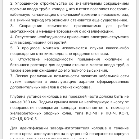
2. Упрощенное строительство со значительным сокращением
времени ввода труб в колодец, что в итоге позволяет построить
кабельную канализацию с экономией времени в несколько раз,
а в зимний период эта экономия становится еще существеннее.
3. Сокращение количества привлекаемых для работ
монтажников и меньшие требования к их квалификации.
4. Отсутствие необходимости применения электроинструмента
для высверливания отверстий.
5. В процессе монтажа исключаются случаи какого-либо
повреждения стенки колодца вне пределов его ниши.
6. Отсутствие необходимости применения кирпичей и
бетонного раствора для заделки стенок в местах ввода труб, а
также времени ожидания до его полного высыхания.
7. Легкая реализация возможности развития кабельной сети
путем введения в эксплуатацию заранее сформированных
дополнительных каналов в стенках колодца.
Глубина установки колодца на проезжей части должна быть не
менее 330 мм. Подъем крышки люка на необходимую высоту от
поверхности перекрытия колодца выполняется с помощью
железобетонных опорных колец типа КО-ЧП и КО-Ч, КО-1,
КО-1,5, КО-0,5.
Для идентификации завода-изготовителя колодца в течение
всего срока эксплуатации на внутренней поверхности корпуса