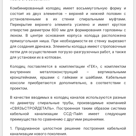
Комбинированный колодец имеет восьмиугольную форму и
состоит из двух элементов – верхней и нижней половин с
установленными в их стенки спиральными муфтами.
Перекрытие верхнего элемента усилено и имеет круглое
отверстие диаметром 600 мм для формирования горловины с
люком. В центре основания корпуса колодца расположена
прямоугольная ниша. При необходимости ее стенку вырезают
для создания дренажа. Элементы колодца имеют строповочные
петли для осуществления погрузо-разгрузочных работ, а также
для установки их в котлован.
Колодец поставляется в комплектации «ГЕК», с комплектом
внутренних металлоконструкций – вертикальными
кронштейнами, ершами с гайками и шайбами. Кабельные
консоли приобретаются дополнительно, в соответствии с
проектом.
В качестве вводимых в колодец каналов используются разные
по диаметру спиральные трубы, производимые компанией
«СВЯЗЬСТРОЙДЕТАЛЬ». Построенная таким образом система
кабельной канализации ССД-Пайп имеет следующие
преимущества по сравнению с другими решениями.
1. Продуманное целостное решение построения кабельной
канализации нового поколения.