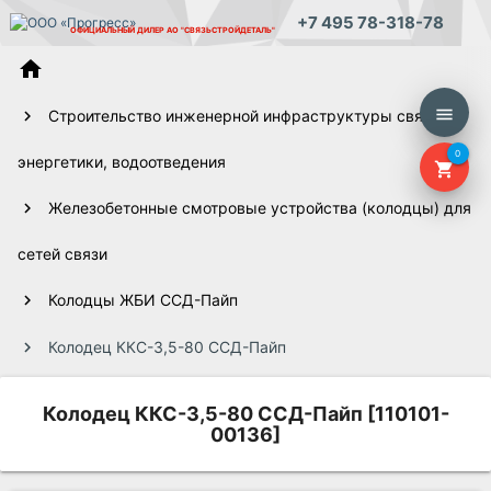
+7 495 78-318-78
ОФИЦИАЛЬНЫЙ ДИЛЕР
АО "СВЯЗЬСТРОЙДЕТАЛЬ"
home
menu
Строительство инженерной инфраструктуры связи,
0
энергетики, водоотведения
shopping_cart
Железобетонные смотровые устройства (колодцы) для
сетей связи
Колодцы ЖБИ ССД-Пайп
Колодец ККС-3,5-80 ССД-Пайп
Колодец ККС-3,5-80 ССД-Пайп [110101-
00136]