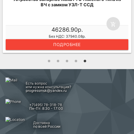
ВЧ с замком УЗЛ-Т ССД
add_shopping_cart
46286.90р.
Без НДС: 37940.08р.
ПОДРОБНЕЕ
Есть вопрос
или нужна консультация?
progressmsk@yandex.ru
+7(495) 78-318-78
Пн-Пт: 8:30 - 17:00
Доставка
по всей России