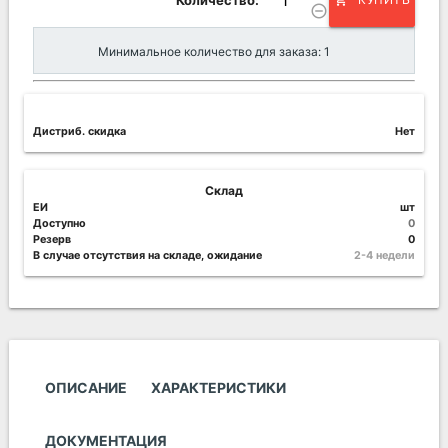
add_shopping_cart
remove_circle_outline
Минимальное количество для заказа: 1
Дистриб. скидка
Нет
Склад
ЕИ
шт
Доступно
0
Резерв
0
В случае отсутствия на складе, ожидание
2-4 недели
ОПИСАНИЕ
ХАРАКТЕРИСТИКИ
ДОКУМЕНТАЦИЯ