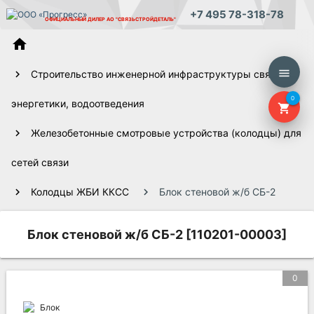
+7 495 78-318-78
ОФИЦИАЛЬНЫЙ ДИЛЕР
АО "СВЯЗЬСТРОЙДЕТАЛЬ"
home
menu
Строительство инженерной инфраструктуры связи,
0
энергетики, водоотведения
shopping_cart
Железобетонные смотровые устройства (колодцы) для
сетей связи
Колодцы ЖБИ ККСС
Блок стеновой ж/б СБ-2
Блок стеновой ж/б СБ-2 [110201-00003]
0