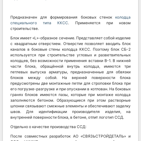
Предназначен для формирования боковых стенок
колодца
специального типа ККСС
. Применяется при новом
строительстве.
Блок имеет «L»-образное сечение. Представляет собой изделие
с квадратным отверстием. Отверстие позволяет вводить блок
каналов в боковые стены колодца ККСС. Поэтому блок СБ-2
используется при строительстве угловых и разветвительных
колодцев, без возможности применения вставки В-1. В нижней
части блока, обращённой внутрь колодца, имеются три
петлевых выпуска арматуры, предназначенные для обвязки
блоков между собой. На верхней поверхности блока
предусмотрены две монтажные петли для строповки блока при
его погрузке-разгрузке и при опускании в котлован. На боковых
гранях блоков имеются пазы, которые при монтаже колодца
заполняются бетоном. Образующиеся при этом растворные
шпонки связывают смежные элементы и обеспечивают заделку
швов. Для идентификации производителя изделия, на
внутренней поверхности блока, в бетоне, отлит логотип ССД.
Отдельно о качестве производства ССД:
После совместных разработок АО «СВЯЗЬСТРОЙДЕТАЛЬ» и