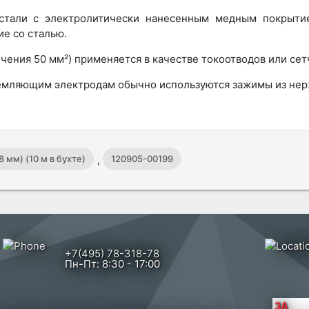
й стали с электролитически нанесенным медным покрыти
е со сталью.
ения 50 мм²) применяется в качестве токоотводов или се
земляющим электродам обычно используются зажимы из не
,
мм) (10 м в бухте)
120905-00199
+7(495) 78-318-78
Пн-Пт: 8:30 - 17:00
ЗА