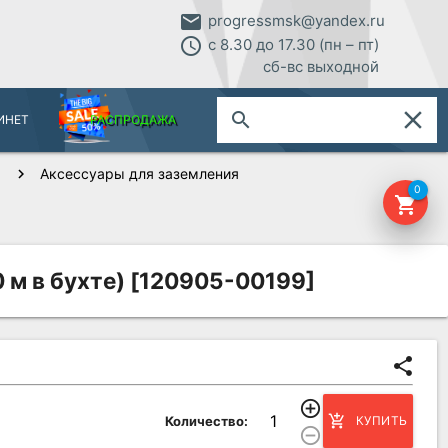
email
progressmsk@yandex.ru
access_time
с 8.30 до 17.30 (пн – пт)
сб-вс выходной
close
search
ИНЕТ
РАСПРОДАЖА
Аксессуары для заземления
0
shopping_cart
 м в бухте) [120905-00199]
share
add_circle_outline
add_shopping_cart
Количество:
КУПИТЬ
remove_circle_outline