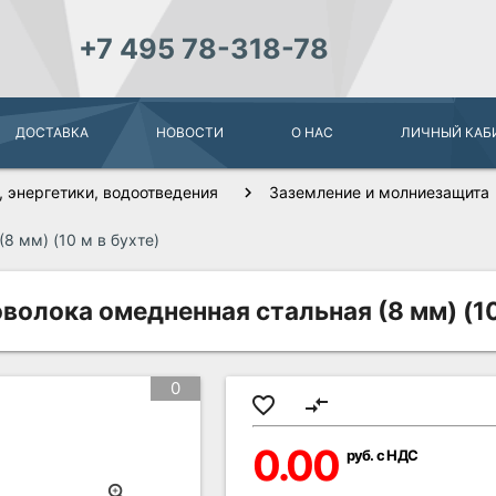
+7 495 78-318-78
ДОСТАВКА
НОВОСТИ
О НАС
ЛИЧНЫЙ КАБ
 энергетики, водоотведения
Заземление и молниезащита
8 мм) (10 м в бухте)
олока омедненная стальная (8 мм) (10
0
favorite_border
compare_arrows
0.00
руб. с НДС