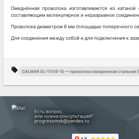
Омеднённая проволока изготавливается из катано
составляющим молекулярное и неразрывное соединени
Проволока диаметром 8 мм (площадью поперечного сеч
Для соединения между собой и для подключения к за
local_offer
GALMAR GL-11149-10 — проволока омедненная стальная (8 
Есть вопрос
или нужна консультация?
progressmsk@yandex.ru