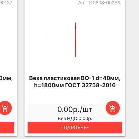
-00127
Арт. 110608-00268
40мм,
Веха пластиковая ВО-1 d=40мм,
h=1800мм ГОСТ 32758-2016
add_shopping_cart
0.00р./шт
add_shopping_cart
Без НДС:0.00р.
ПОДРОБНЕЕ