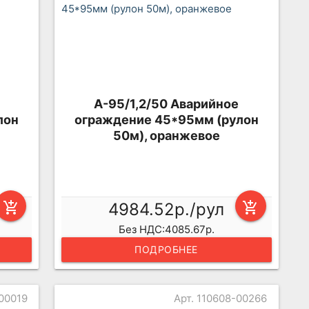
А-95/1,2/50 Аварийное
лон
ограждение 45*95мм (рулон
50м), оранжевое
add_shopping_cart
4984.52р./рул
add_shopping_cart
Без НДС:4085.67р.
ПОДРОБНЕЕ
-00019
Арт. 110608-00266