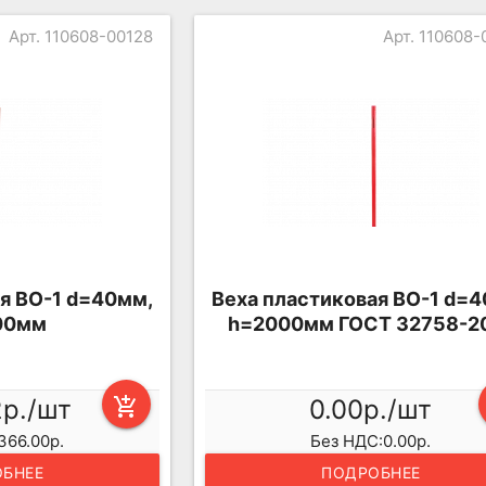
Арт. 110608-00128
Арт. 110608
я ВО-1 d=40мм,
Веха пластиковая ВО-1 d=
00мм
h=2000мм ГОСТ 32758-2
2р./шт
add_shopping_cart
0.00р./шт
366.00р.
Без НДС:0.00р.
БНЕЕ
ПОДРОБНЕЕ