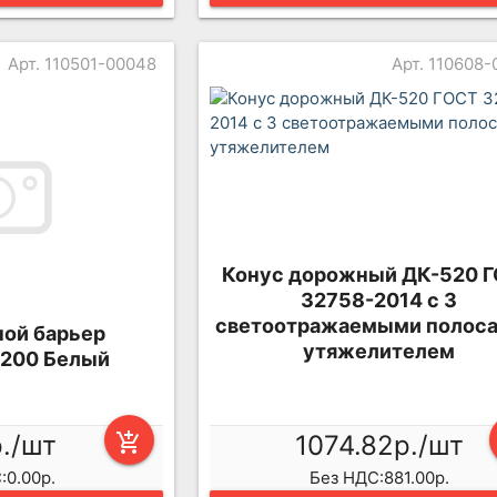
Арт. 110501-00048
Арт. 110608
Конус дорожный ДК-520 
32758-2014 с 3
светоотражаемыми полоса
ой барьер
утяжелителем
1200 Белый
р./шт
add_shopping_cart
1074.82р./шт
:0.00р.
Без НДС:881.00р.