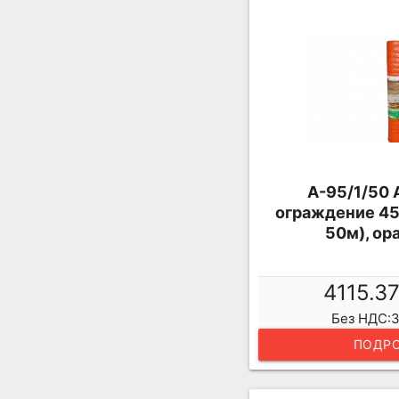
А-95/1/50 
ограждение 45
50м), ор
4115.3
Без НДС:3
ПОДРО