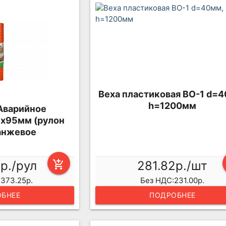
Веха пластиковая ВО-1 d=
h=1200мм
Аварийное
х95мм (рулон
анжевое
7р./рул
add_shopping_cart
281.82р./шт
373.25р.
Без НДС:231.00р.
БНЕЕ
ПОДРОБНЕЕ