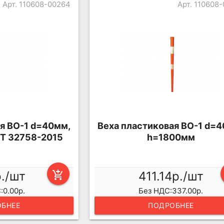
Арт. 110608-00264
Арт. 110608
я ВО-1 d=40мм,
Веха пластиковая ВО-1 d=
Т 32758-2015
h=1800мм
р./шт
add_shopping_cart
411.14р./шт
:0.00р.
Без НДС:337.00р.
БНЕЕ
ПОДРОБНЕЕ