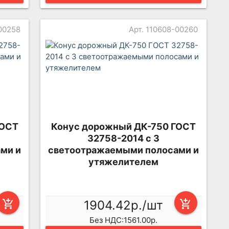
-00258
Арт. 110608-00260
ГОСТ
Конус дорожный ДК-750 ГОСТ
32758-2014 с 3
ми и
светоотражаемыми полосами и
утяжелителем
add_shopping_cart
1904.42р./шт
add_shopping_cart
Без НДС:1561.00р.