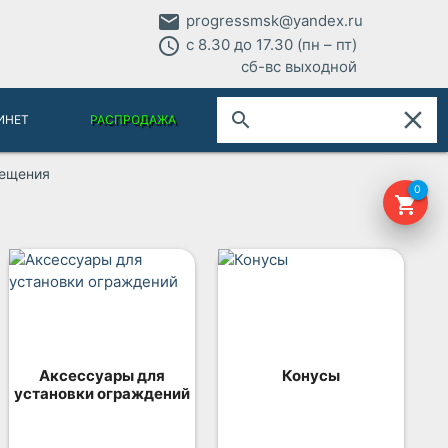
email
progressmsk@yandex.ru
access_time
с 8.30 до 17.30 (пн – пт)
сб-вс выходной
close
search
ИНЕТ
РАСПРОДАЖА
вещения
0
shopping_cart
Аксессуары для
Конусы
установки ограждений