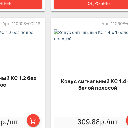
БНЕЕ
ПОДРОБНЕЕ
Арт. 110608-00218
Арт. 110608
ый КС 1.2 без
Конус сигнальный КС 1.4 
ос
белой полосой
2р./шт
add_shopping_cart
309.88р./шт