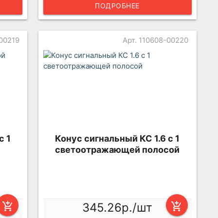
ПОДРОБНЕЕ
-00219
Арт. 110608-00220
с 1
Конус сигнальный КС 1.6 с 1
светоотражающей полосой
add_shopping_cart
345.26р./шт
add_shopping_cart