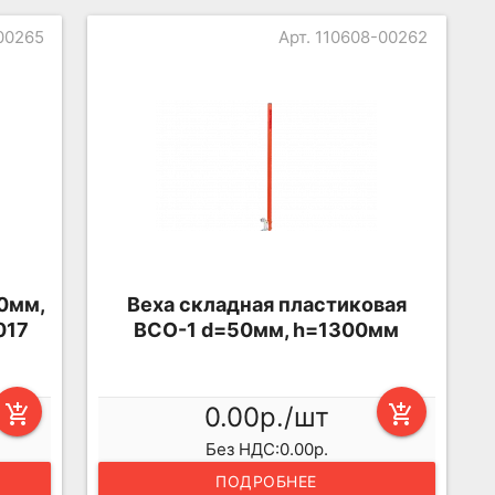
-00265
Арт. 110608-00262
40мм,
Веха складная пластиковая
017
ВСО-1 d=50мм, h=1300мм
add_shopping_cart
0.00р./шт
add_shopping_cart
Без НДС:0.00р.
ПОДРОБНЕЕ