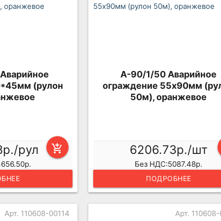
 Аварийное
А-90/1/50 Аварийное
*45мм (рулон
ограждение 55х90мм (ру
анжевое
50м), оранжевое
3р./рул
add_shopping_cart
6206.73р./шт
656.50р.
Без НДС:5087.48р.
БНЕЕ
ПОДРОБНЕЕ
Арт. 110608-00114
Арт. 110608