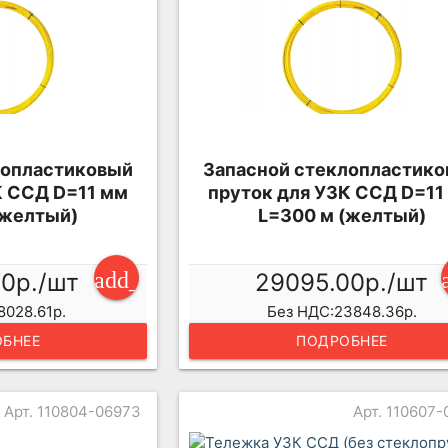
лопластиковый
Запасной стеклопластик
К ССД D=11 мм
пруток для УЗК ССД D=11
(желтый)
L=300 м (желтый)
add_shopping_cart
90р./шт
29095.00р./шт
8028.61р.
Без НДС:23848.36р.
БНЕЕ
ПОДРОБНЕЕ
Арт. 110804-06973
Арт. 110607