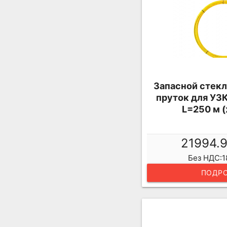
Запасной стек
пруток для УЗ
L=250 м 
21994.
Без НДС:1
ПОДРО