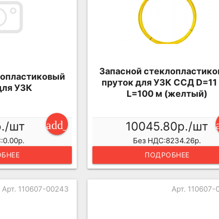
Запасной стеклопластик
лопластиковый
пруток для УЗК ССД D=11
для УЗК
L=100 м (желтый)
add_shopping_cart
р./шт
10045.80р./шт
:0.00р.
Без НДС:8234.26р.
БНЕЕ
ПОДРОБНЕЕ
Арт. 110607-00243
Арт. 110607-