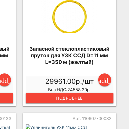
овый
Запасной стеклопластиковый
 мм
пруток для УЗК ССД D=11 мм
L=350 м (желтый)
add_shopping_cart
add_shopp
29961.00р./шт
Без НДС:24558.20р.
ПОДРОБНЕЕ
-00133
Арт. 110607-00082