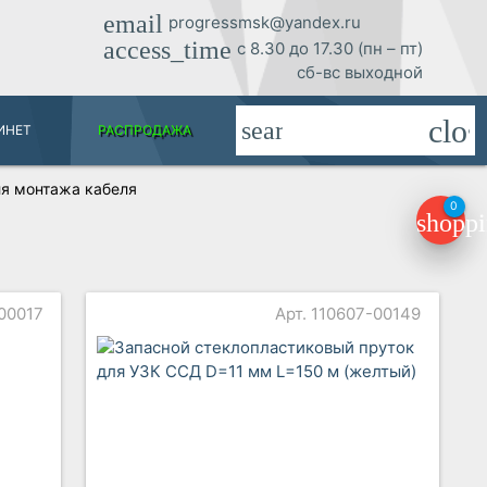
email
progressmsk@yandex.ru
access_time
с 8.30 до 17.30 (пн – пт)
сб-вс выходной
clos
search
ИНЕТ
РАСПРОДАЖА
ля монтажа кабеля
0
shoppi
-00017
Арт. 110607-00149