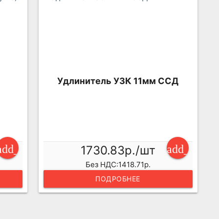
Удлинитель УЗК 11мм ССД
add_shopping_cart
add_shopp
1730.83р./шт
Без НДС:1418.71р.
ПОДРОБНЕЕ