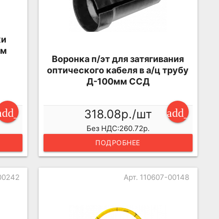
ки
мм
Воронка п/эт для затягивания
оптического кабеля в а/ц трубу
Д-100мм ССД
add_shopp
add_shopping_cart
318.08р./шт
Без НДС:260.72р.
ПОДРОБНЕЕ
-00242
Арт. 110607-00148