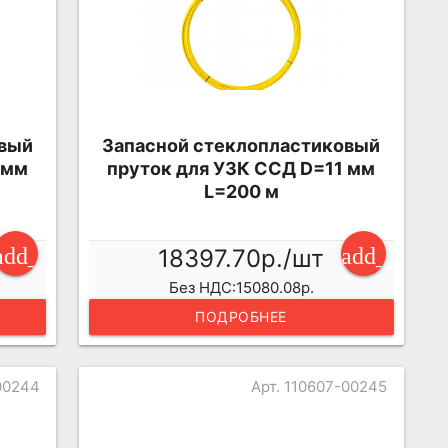
овый
Запасной стеклопластиковый
 мм
пруток для УЗК ССД D=11 мм
L=200 м
add_shopping_cart
add_shopp
18397.70р./шт
Без НДС:15080.08р.
ПОДРОБНЕЕ
00244
Арт. 110607-00245