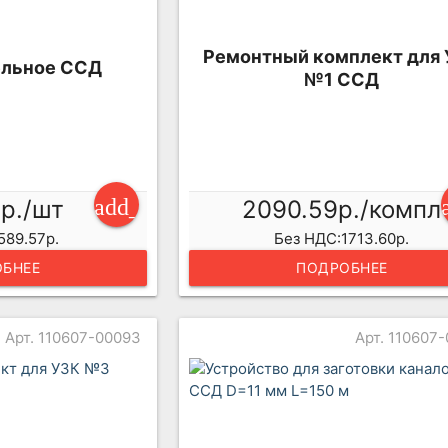
Ремонтный комплект для
ельное ССД
№1 ССД
add_shopping_cart
8р./шт
2090.59р./компл
589.57р.
Без НДС:1713.60р.
БНЕЕ
ПОДРОБНЕЕ
Арт. 110607-00093
Арт. 110607