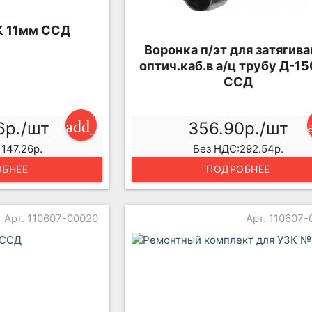
К 11мм ССД
Воронка п/эт для затягива
оптич.каб.в а/ц трубу Д-1
ССД
add_shopping_cart
356.90р./шт
6р./шт
Без НДС:292.54р.
147.26р.
ПОДРОБНЕЕ
БНЕЕ
Арт. 110607-00020
Арт. 110607