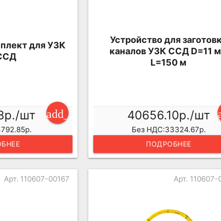
Устройство для заготов
плект для УЗК
каналов УЗК ССД D=11 
ССД
L=150 м
add_shopping_cart
8р./шт
40656.10р./шт
792.85р.
Без НДС:33324.67р.
БНЕЕ
ПОДРОБНЕЕ
Арт. 110607-00167
Арт. 110607