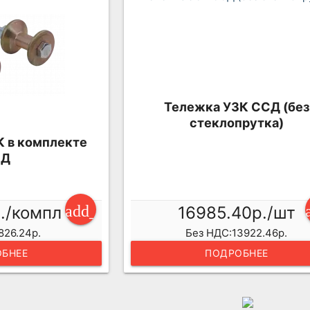
Тележка УЗК ССД (без
стеклопрутка)
К в комплекте
СД
add_shopping_cart
р./компл
16985.40р./шт
826.24р.
Без НДС:13922.46р.
БНЕЕ
ПОДРОБНЕЕ