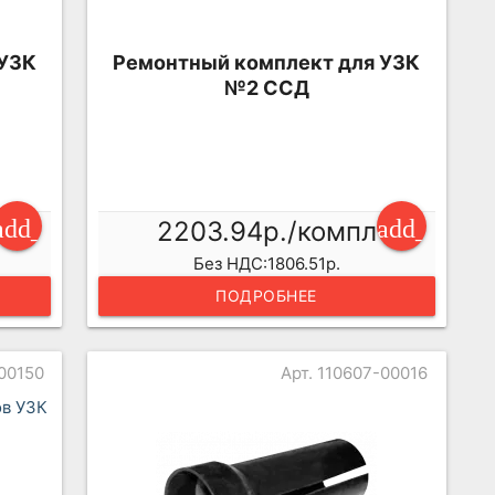
 УЗК
Ремонтный комплект для УЗК
№2 ССД
add_shopping_cart
add_shopp
2203.94р./компл
Без НДС:1806.51р.
ПОДРОБНЕЕ
-00150
Арт. 110607-00016