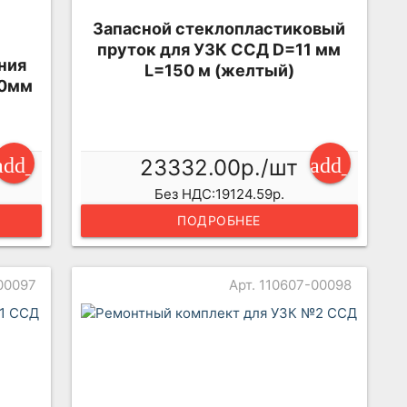
Запасной стеклопластиковый
пруток для УЗК ССД D=11 мм
ния
L=150 м (желтый)
50мм
add_shopping_cart
add_shopp
23332.00р./шт
Без НДС:19124.59р.
ПОДРОБНЕЕ
-00097
Арт. 110607-00098