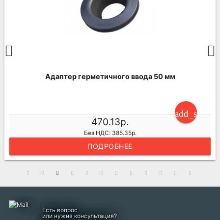
Адаптер герметичного ввода 50 мм
ng_cart
add_shoppi
470.13р.
Без НДС: 385.35р.
ПОДРОБНЕЕ
Есть вопрос
или нужна консультация?