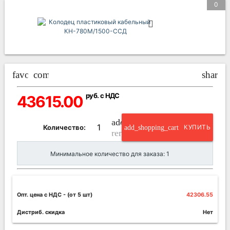
0
favorite_border
compare_arrows
share
руб. с НДС
43615.00
add_circle_outline
Количество:
add_shopping_cart
КУПИТЬ
remove_circle_outline
Минимальное количество для заказа: 1
Опт. цена c НДС
- (от 5 шт)
42306.55
Дистриб. скидка
Нет