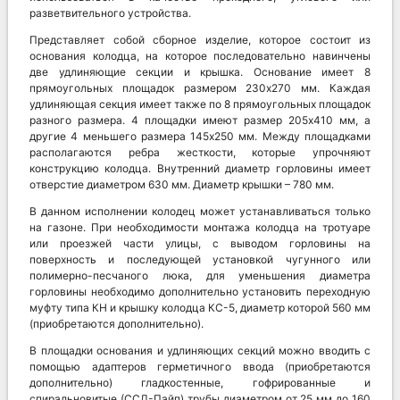
разветвительного устройства.
Представляет собой сборное изделие, которое состоит из
основания колодца, на которое последовательно навинчены
две удлиняющие секции и крышка. Основание имеет 8
прямоугольных площадок размером 230х270 мм. Каждая
удлиняющая секция имеет также по 8 прямоугольных площадок
разного размера. 4 площадки имеют размер 205х410 мм, а
другие 4 меньшего размера 145х250 мм. Между площадками
располагаются ребра жесткости, которые упрочняют
конструкцию колодца. Внутренний диаметр горловины имеет
отверстие диаметром 630 мм. Диаметр крышки – 780 мм.
В данном исполнении колодец может устанавливаться только
на газоне. При необходимости монтажа колодца на тротуаре
или проезжей части улицы, с выводом горловины на
поверхность и последующей установкой чугунного или
полимерно-песчаного люка, для уменьшения диаметра
горловины необходимо дополнительно установить переходную
муфту типа КН и крышку колодца КС-5, диаметр которой 560 мм
(приобретаются дополнительно).
В площадки основания и удлиняющих секций можно вводить с
помощью адаптеров герметичного ввода (приобретаются
дополнительно) гладкостенные, гофрированные и
спиральновитые (ССД-Пайп) трубы диаметром от 25 мм до 160