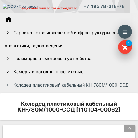
+7 495 78-318-78
ОФИЦИАЛЬНЫЙ ДИЛЕР
АО "СВЯЗЬСТРОЙДЕТАЛЬ"
home
menu
Строительство инженерной инфраструктуры связи,
0
энергетики, водоотведения
shopping_cart
Полимерные смотровые устройства
Камеры и колодцы пластиковые
Колодец пластиковый кабельный КН-780М/1000-ССД
Колодец пластиковый кабельный
КН-780М/1000-ССД [110104-00062]
0