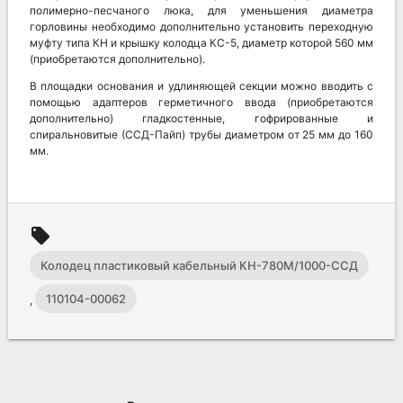
полимерно-песчаного люка, для уменьшения диаметра
горловины необходимо дополнительно установить переходную
муфту типа КН и крышку колодца КС-5, диаметр которой 560 мм
(приобретаются дополнительно).
В площадки основания и удлиняющей секции можно вводить с
помощью адаптеров герметичного ввода (приобретаются
дополнительно) гладкостенные, гофрированные и
спиральновитые (ССД-Пайп) трубы диаметром от 25 мм до 160
мм.
local_offer
Колодец пластиковый кабельный КН-780М/1000-ССД
110104-00062
,