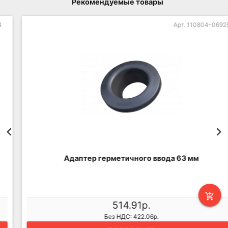
Рекомендуемые товары
Арт. 110804-06925
Адаптер герметичного ввода 63 мм
add_shopping_cart
514.91р.
Без НДС: 422.06р.