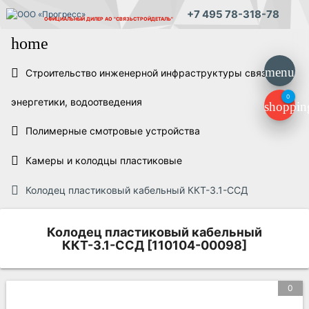
+7 495 78-318-78
ОФИЦИАЛЬНЫЙ ДИЛЕР
АО "СВЯЗЬСТРОЙДЕТАЛЬ"
home
menu
Строительство инженерной инфраструктуры связи,
0
энергетики, водоотведения
shoppin
Полимерные смотровые устройства
Камеры и колодцы пластиковые
Колодец пластиковый кабельный ККТ-3.1-ССД
Колодец пластиковый кабельный
ККТ-3.1-ССД [110104-00098]
0