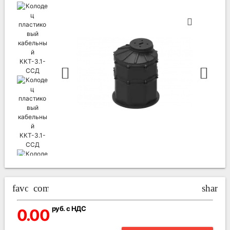
favorite_border
compare_arrows
share
руб. с НДС
0.00