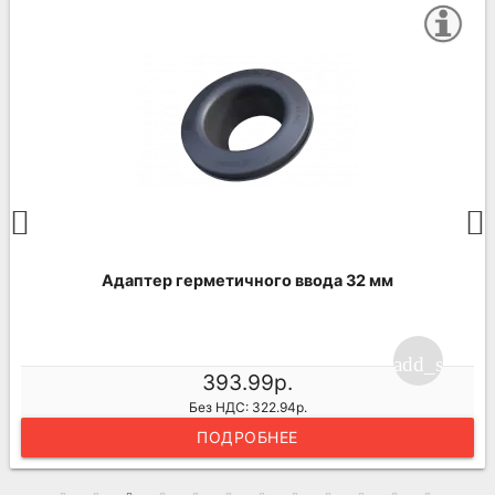
Адаптер герметичного ввода 32 мм
ng_cart
add_shoppi
393.99р.
Без НДС: 322.94р.
ПОДРОБНЕЕ