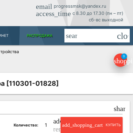
email
progressmsk@yandex.ru
access_time
с 8.30 до 17.30 (пн – пт)
сб-вс выходной
clos
search
ИНЕТ
РАСПРОДАЖА
тройства
0
shoppi
а [110301-01828]
share
add_circle_outline
add_shopping_cart
Количество:
КУПИТЬ
remove_circle_outline