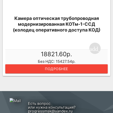
Камера оптическая трубопроводная
модернизированная КОТм-1-ССД
(колодец оперативного доступа КОД)
add_shop
18821.60р.
Без НДС: 15427.54р.
ПОДРОБНЕЕ
Есть вопрос
или нужна консультация?
progressmsk@yandex.ru