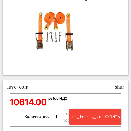
favorite_border
compare_arrows
share
руб. с НДС
10614.00
add_circle_outline
Количество:
add_shopping_cart
КУПИТЬ
remove_circle_outline