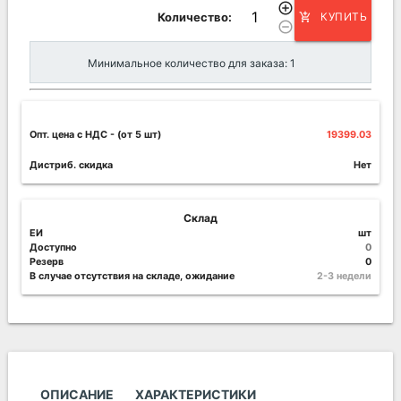
add_circle_outline
Количество:
КУПИТЬ
add_shopping_cart
remove_circle_outline
Минимальное количество для заказа: 1
Опт. цена c НДС
- (от 5 шт)
19399.03
Дистриб. скидка
Нет
Склад
ЕИ
шт
Доступно
0
Резерв
0
В случае отсутствия на складе, ожидание
2-3 недели
ОПИСАНИЕ
ХАРАКТЕРИСТИКИ