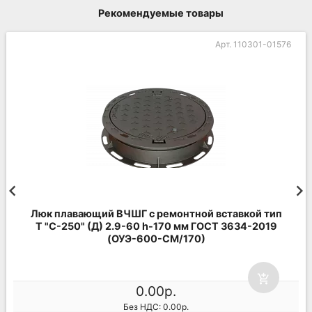
Рекомендуемые товары
Арт. 110301-01576
Люк плавающий ВЧШГ с ремонтной вставкой тип
Т "С-250" (Д) 2.9-60 h-170 мм ГОСТ 3634-2019
(ОУЭ-600-СМ/170)
add_shopping_cart
0.00р.
Без НДС: 0.00р.