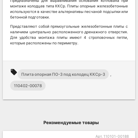
Предназначены для выравнивания основания котлована при
монтаже колодцев типа ККСр. Плиты опорные железобетонные
используются в качестве альтернативы песчаной подсыпки или
бетонной подготовки.
Представляют собой прямоугольные железобетонные плиты с
наличием центрально расположенного дренажного отверстия.
Для удобства монтажа плиты имеют 4 строповочных петли,
которые расположены по периметру.
local_offer
Плита опорная ПО-3 под колодец ККСр-3
,
110402-00078
Рекомендуемые товары
Арт. 110101-00188