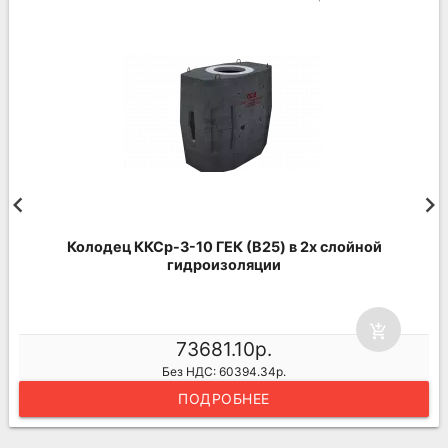
Колодец ККСр-3-10 ГЕК (B25) в 2х слойной
гидроизоляции
add_shopping_cart
73681.10р.
Без НДС: 60394.34р.
ПОДРОБНЕЕ