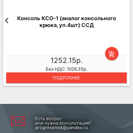
Консоль КСО-1 (аналог консольного
крюка, уп.4шт) ССД
add_shopping_cart
1252.15р.
Без НДС: 1026.35р.
ПОДРОБНЕЕ
Есть вопрос
или нужна консультация?
progressmsk@yandex.ru