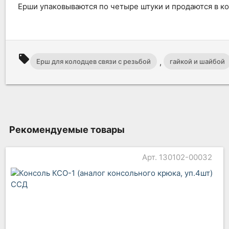
Ерши упаковываются по четыре штуки и продаются в ко
local_offer
,
Ерш для колодцев связи с резьбой
гайкой и шайбой
Рекомендуемые товары
Арт. 130102-00032