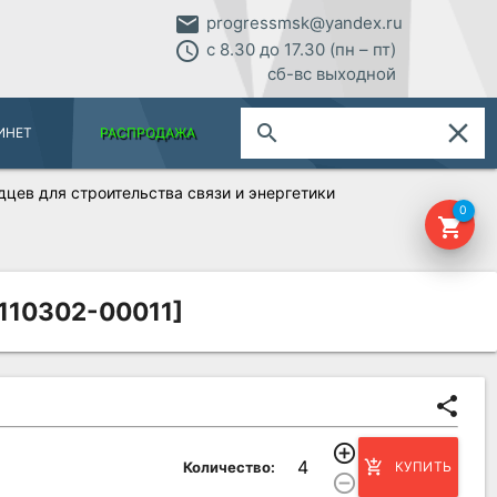
email
progressmsk@yandex.ru
access_time
с 8.30 до 17.30 (пн – пт)
сб-вс выходной
close
search
ИНЕТ
РАСПРОДАЖА
цев для строительства связи и энергетики
0
shopping_cart
[110302-00011]
share
add_circle_outline
add_shopping_cart
Количество:
КУПИТЬ
remove_circle_outline