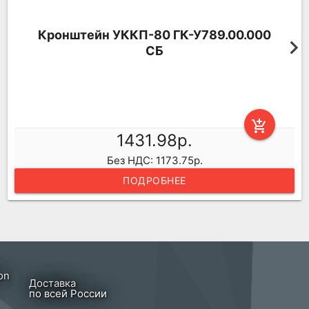
Кронштейн УККП-80 ГК-У789.00.000
СБ
add_shopping_cart
1431.98р.
Без НДС: 1173.75р.
ПОДРОБНЕЕ
Доставка
по всей России