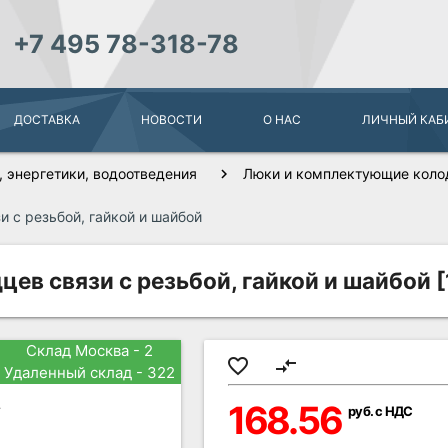
+7 495 78-318-78
ДОСТАВКА
НОВОСТИ
О НАС
ЛИЧНЫЙ КАБ
 энергетики, водоотведения
Люки и комплектующие колод
и с резьбой, гайкой и шайбой
цев связи с резьбой, гайкой и шайбой 
Склад Москва - 2
favorite_border
compare_arrows
Удаленный склад - 322
168.56
руб. с НДС