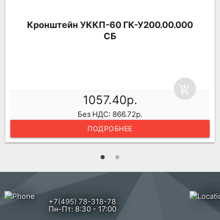
Кронштейн УККП-60 ГК-У200.00.000
СБ
add_shopping_cart
1057.40р.
Без НДС: 866.72р.
ПОДРОБНЕЕ
+7(495) 78-318-78
Пн-Пт: 8:30 - 17:00