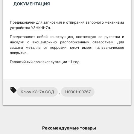
ДОКУМЕНТАЦИЯ
Предназначен для запирания и отпирания запорного механизма
устройства УЗНК-II-7п.
Представляет собой конструкцию, состоящую из рукоятки и
насадки с эксцентрично расположенным отверстием. Для
защиты металла от коррозии, ключ имеет гальваническое
покрытие.
Гарантийный срок эксплуатации – 1 год.
local_offer
Ключ КЭ-7п ССД
110301-00767
,
Рекомендуемые товары