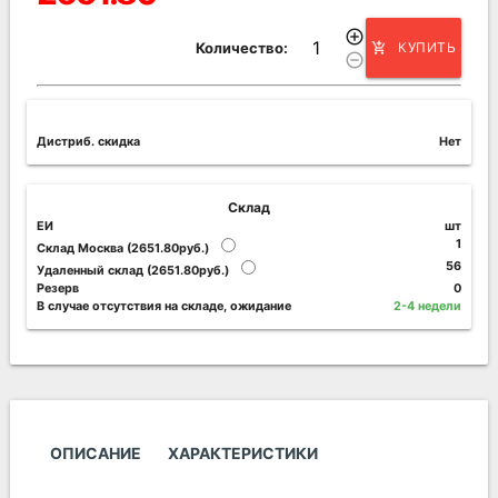
add_circle_outline
Количество:
КУПИТЬ
add_shopping_cart
remove_circle_outline
Дистриб. скидка
Нет
Склад
ЕИ
шт
1
Склад Москва (2651.80руб.)
56
Удаленный склад (2651.80руб.)
Резерв
0
В случае отсутствия на складе, ожидание
2-4 недели
ОПИСАНИЕ
ХАРАКТЕРИСТИКИ