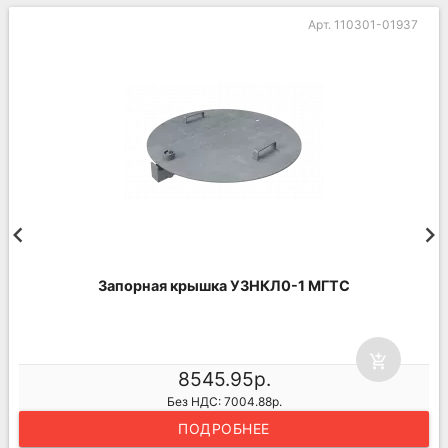
Арт. 110301-01937
Запорная крышка УЗНКЛ0-1 МГТС
add_shopping_cart
8545.95р.
Без НДС: 7004.88р.
ПОДРОБНЕЕ