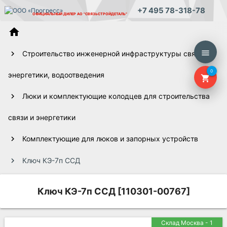
+7 495 78-318-78
ОФИЦИАЛЬНЫЙ ДИЛЕР
АО "СВЯЗЬСТРОЙДЕТАЛЬ"
home
menu
Строительство инженерной инфраструктуры связи,
0
энергетики, водоотведения
shopping_cart
Люки и комплектующие колодцев для строительства
связи и энергетики
Комплектующие для люков и запорных устройств
Ключ КЭ-7п ССД
Ключ КЭ-7п ССД [110301-00767]
Склад Москва - 1