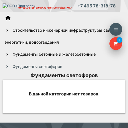
+7 495 78-318-78
ОФИЦИАЛЬНЫЙ ДИЛЕР
АО "СВЯЗЬСТРОЙДЕТАЛЬ"
home
menu
Строительство инженерной инфраструктуры связи,
0
энергетики, водоотведения
shopping_cart
Фундаменты бетонные и железобетонные
Фундаменты светофоров
Фундаменты светофоров
В данной категории нет товаров.