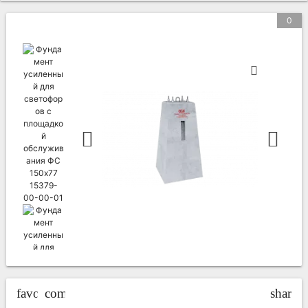
0
favorite_border
compare_arrows
share