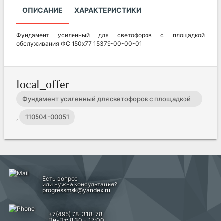
ОПИСАНИЕ
ХАРАКТЕРИСТИКИ
Фундамент усиленный для светофоров с площадкой
обслуживания ФС 150х77 15379-00-00-01
local_offer
Фундамент усиленный для светофоров с площадкой
обслуживания ФС 150х77 15379-00-00-01
110504-00051
,
Есть вопрос
или нужна консультация?
progressmsk@yandex.ru
+7(495) 78-318-78
Пн-Пт: 8:30 - 17:00