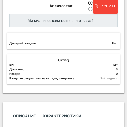
add_circle_outline
Количество:
КУПИТЬ
add_shopping_cart
remove_circle_outline
Минимальное количество для заказа: 1
Дистриб. скидка
Нет
Склад
ЕИ
шт
Доступно
0
Резерв
0
В случае отсутствия на складе, ожидание
3-4 недели
ОПИСАНИЕ
ХАРАКТЕРИСТИКИ