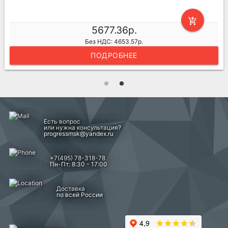
add_shopping_cart
5677.36р.
Без НДС: 4653.57р.
ПОДРОБНЕЕ
Есть вопрос
или нужна консультация?
progressmsk@yandex.ru
+7(495) 78-318-78
Пн-Пт: 8:30 - 17:00
Доставка
по всей России