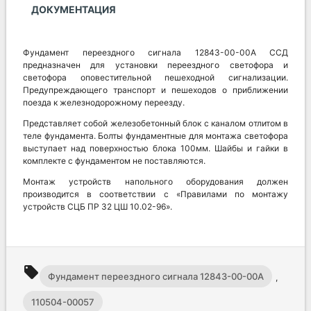
ДОКУМЕНТАЦИЯ
Фундамент переездного сигнала 12843-00-00А ССД
предназначен для установки переездного светофора и
светофора оповестительной пешеходной сигнализации.
Предупреждающего транспорт и пешеходов о приближении
поезда к железнодорожному переезду.
Представляет собой железобетонный блок с каналом отлитом в
теле фундамента. Болты фундаментные для монтажа светофора
выступает над поверхностью блока 100мм. Шайбы и гайки в
комплекте с фундаментом не поставляются.
Монтаж устройств напольного оборудования должен
производится в соответствии с «Правилами по монтажу
устройств СЦБ ПР 32 ЦШ 10.02-96».
local_offer
Фундамент переездного сигнала 12843-00-00А
,
110504-00057