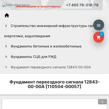
+7 495 78-318-78
ОФИЦИАЛЬНЫЙ ДИЛЕР
АО "СВЯЗЬСТРОЙДЕТАЛЬ"
home
menu
Строительство инженерной инфраструктуры связи,
0
энергетики, водоотведения
shopping_cart
Фундаменты бетонные и железобетонные
Фундаменты СЦБ для РЖД
Фундамент переездного сигнала 12843-00-00А
Фундамент переездного сигнала 12843-
00-00А [110504-00057]
0